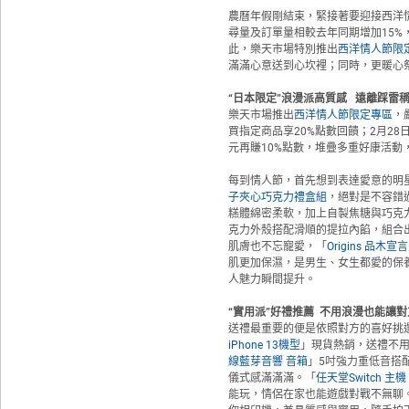
農曆年假剛結束，緊接著要迎接西洋
尋量及訂單量相較去年同期增加15
此，樂天市場特別推出
西洋情人節限
滿滿心意送到心坎裡；同時，更暖心祭
“
日本限定
”
浪漫派高質感
遠離踩雷
樂天市場推出
西洋情人節限定專區
，
買指定商品享20%點數回饋；2月28
元再賺10%點數，堆疊多重好康活動
每到情人節，首先想到表達愛意的明
子夾心巧克力禮盒組
，絕對是不容錯
糕體綿密柔軟，加上自製焦糖與巧克
克力外殼搭配滑順的提拉內餡，組合
肌膚也不忘寵愛，「
Origins 品
肌更加保濕，是男生、女生都愛的保
人魅力瞬間提升。
“
實用派
”
好禮推薦
不用浪漫也能讓對
送禮最重要的便是依照對方的喜好挑
iPhone 13機型
」現貨熱銷，送禮不
線藍芽音響 音箱
」5吋強力重低音搭
儀式感滿滿滿。「
任天堂Switch 主
能玩，情侶在家也能遊戲對戰不無聊