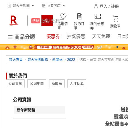
防颱專區
熱搜
樂天生態圈
我要開店
登入 / 註冊
網站導覽
購物教學
299超取免運
熱搜
下載APP
賺點樂翻天
熱搜
追蹤清
我的訂
我的優惠
電子閱讀器
熱搜
購物車
單
單
券
防颱專區
熱搜
優惠券
抽獎優惠
天天免運
日本
商品分類
平板電腦
熱搜
299超取免運
熱搜
床架
熱搜
電子閱讀器
熱搜
微波爐
樂天首頁
>
樂天集團服務
熱搜
>
新聞稿
>
2022
>
送禮不踩雷 樂天市場西洋情人
平板電腦
熱搜
吹風機
熱搜
關於我們
床架
熱搜
抽7777點
熱搜
公司資訊
公司地圖
新聞稿
人才招募
微波爐
熱搜
熱門飯店推薦
熱搜
公司資訊
吹風機
熱搜
送
歷年新聞稿
抽7777點
熱搜
嚴選浪
全站最高4
熱門飯店推薦
熱搜