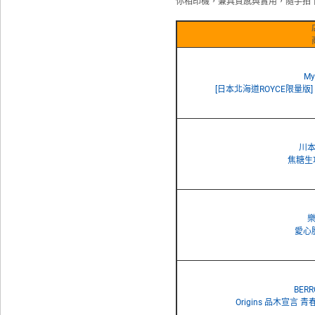
你相印機，兼具質感與實用，隨手拍
My
[日本北海道ROYCE限量
川
焦糖生
樂
愛心
BER
Origins 品木宣