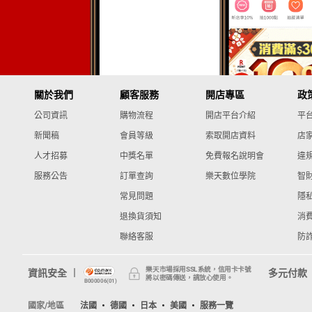
關於我們
顧客服務
開店專區
政
公司資訊
購物流程
開店平台介紹
平
新聞稿
會員等級
索取開店資料
店
人才招募
中獎名單
免費報名說明會
違
服務公告
訂單查詢
樂天數位學院
智
常見問題
隱
退換貨須知
消
聯絡客服
防
樂天市場採用SSL系統，信用卡卡號
資訊安全
多元付款
將以密碼傳送，請放心使用。
B000006(01)
國家/地區
法國
德國
日本
美國
服務一覽