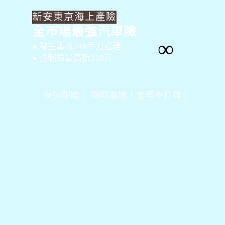
新安東京海上產險
全市場最強汽車險
∞
● 發生事故24h手刀處理
● 強制險最高折330元
投保期間： 隨時隨地！全年不打烊