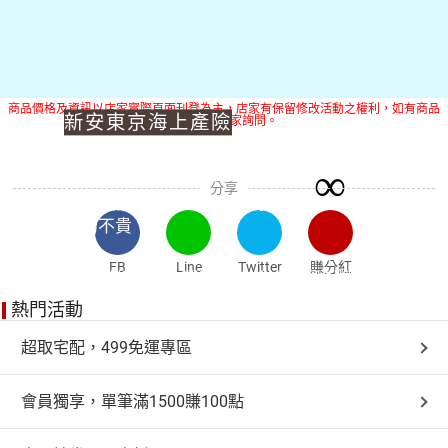
商品價格及資訊以店家實際頁面刊登為主，店家有保留修改活動之權利，如有商品
新安東京海上產險
疑問請與店家詢問。
出事不怕賠到死機車險
∞
● 網路投保10分鐘就搞定
分享
● 生命誠可貴，一點保費而以
真的不貴
FB
Line
Twitter
賺分紅
投保期間： 隨時隨地！全年不打烊
熱門活動
超取宅配，499免運專區
會員獨享，單筆滿1500賺100點