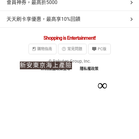
會員神券，最高折5000
天天刷卡享優惠，最高享10%回饋
Shopping is Entertainment!
購物指南
常見問題
PC版
© Rakuten Group, Inc.
新安東京海上產險
非洲豬瘟政策宣導
隱私權政策
旅平險
∞
● 外出旅遊不可少
● 平價保費68元起
投保期間： 隨時隨地！全年不打烊