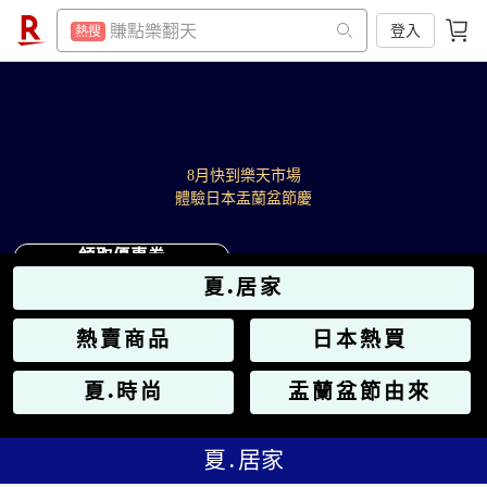
299超取免運
熱搜
賺點樂翻天
登入
熱搜
防颱專區
熱搜
299超取免運
熱搜
電動牙刷
熱搜
防颱專區
熱搜
床墊
熱搜
電動牙刷
熱搜
8月快到樂天市場
筆記型電腦
熱搜
體驗日本盂蘭盆節慶
床墊
熱搜
行動電源
熱搜
筆記型電腦
熱搜
領取優惠券
電冰箱
熱搜
夏
居家
行動電源
熱搜
●
點數10%
熱搜
電冰箱
熱搜
熱賣商品
日本熱買
熱門飯店推薦
熱搜
點數10%
熱搜
夏
時尚
盂蘭盆節由來
●
熱門飯店推薦
熱搜
夏․居家