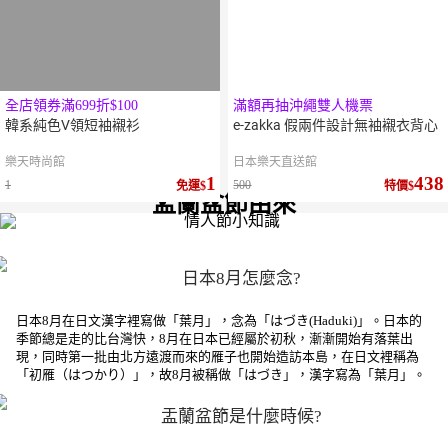
全店領券滿699折$100
滿額再抽沖繩雙人機票
韓系純色V領短袖襯衫
e-zakka 假兩件設計無袖襯衣背心
樂天時尚館
日本樂天直送館
1
438
1
500
免運
特價
盂蘭盆節由來
日本8月怎麼念?
日本8月在日文漢字裡寫做「葉月」，念為「はづき(Haduki)」。日本的
季節總是走的比台灣快，8月在日本已經屬於初秋，漸漸開始有落葉出
現，同時第一批由北方遠渡而來的雁子也開始造訪本島，在日文裡稱為
「初雁（はつかり）」，故8月被稱做「はづき」，漢字寫為「葉月」。
盂蘭盆節是什麼時候?