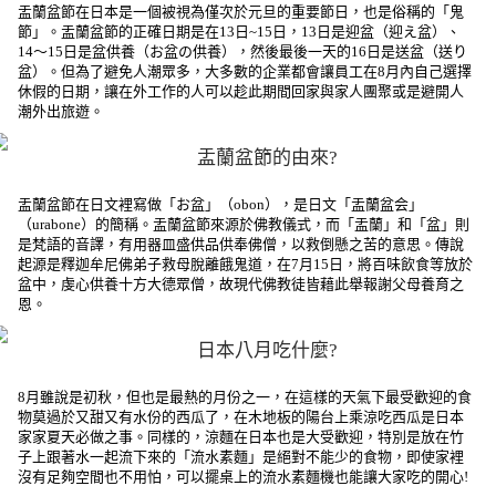
盂蘭盆節在日本是一個被視為僅次於元旦的重要節日，也是俗稱的「鬼
節」。盂蘭盆節的正確日期是在13日~15日，13日是迎盆（迎え盆）、
14～15日是盆供養（お盆の供養），然後最後一天的16日是送盆（送り
盆）。但為了避免人潮眾多，大多數的企業都會讓員工在8月內自己選擇
休假的日期，讓在外工作的人可以趁此期間回家與家人團聚或是避開人
潮外出旅遊。
盂蘭盆節的由來?
盂蘭盆節在日文裡寫做「お盆」（obon），是日文「盂蘭盆会」
（urabone）的簡稱。盂蘭盆節來源於佛教儀式，而「盂蘭」和「盆」則
是梵語的音譯，有用器皿盛供品供奉佛僧，以救倒懸之苦的意思。傳說
起源是釋迦牟尼佛弟子救母脫離餓鬼道，在7月15日，將百味飲食等放於
盆中，虔心供養十方大德眾僧，故現代佛教徒皆藉此舉報謝父母養育之
恩。
日本八月吃什麼?
8月雖說是初秋，但也是最熱的月份之一，在這樣的天氣下最受歡迎的食
物莫過於又甜又有水份的西瓜了，在木地板的陽台上乘涼吃西瓜是日本
家家夏天必做之事。同樣的，涼麵在日本也是大受歡迎，特別是放在竹
子上跟著水一起流下來的「流水素麵」是絕對不能少的食物，即使家裡
沒有足夠空間也不用怕，可以擺桌上的流水素麵機也能讓大家吃的開心!