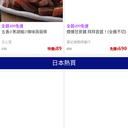
全館499免運
全館499免運
五香//黑胡椒//辣味蒟蒻條
煙燻甘蔗雞 拜拜首選！(全雞不切)
正心堂
黃記燒鴨烤雞行
89
690
150
690
特價
免運
日本熱買