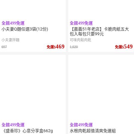
全館499免運
全館499免運
小夫妻Q麵任選3袋(12份)
【嘉義51年老店】卡脆肉紙五大
包入每包只要99元
小夫妻拌麵
可味肉鬆肉乾
469
549
697
1,020
免運
免運
全館499免運
全館499免運
《盛香珍》心意分享盒662g
水根肉乾超值清爽免運組