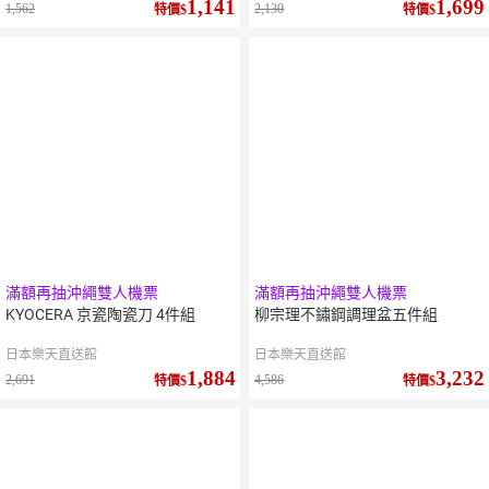
1,141
1,699
1,562
2,130
特價
特價
滿額再抽沖繩雙人機票
滿額再抽沖繩雙人機票
KYOCERA 京瓷陶瓷刀 4件組
柳宗理不鏽鋼調理盆五件組
日本樂天直送館
日本樂天直送館
1,884
3,232
2,691
4,586
特價
特價