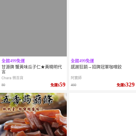
全館499免運
全館499免運
甘源牌 蟹黃味瓜子仁★黃曉明代
感謝狂銷→招牌冠軍咖哩餃
言
Chara 微百貨
阿寶師
59
329
80
460
免運
免運