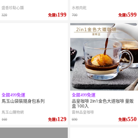
盛香珍點心舖
水根肉乾
199
599
320
700
免運
免運
全館499免運
全館499免運
馬玉山袋裝隨身包系列
品皇咖啡 2in1金色大道咖啡 量販
盒 100入
馬玉山購物網
雲林品皇咖啡
129
550
160
690
免運
免運