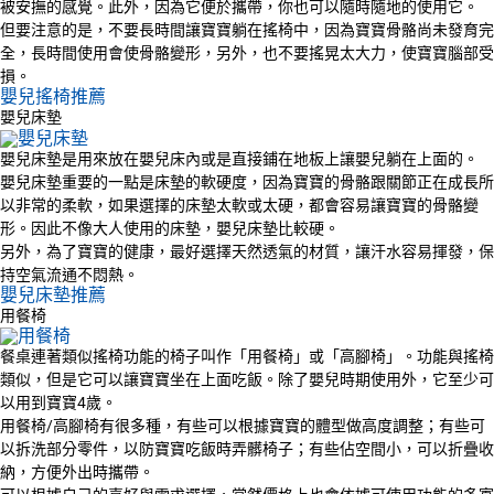
被安撫的感覺。此外，因為它便於攜帶，你也可以隨時隨地的使用它。
但要注意的是，不要長時間讓寶寶躺在搖椅中，因為寶寶骨骼尚未發育完
全，長時間使用會使骨骼變形，另外，也不要搖晃太大力，使寶寶腦部受
損。
嬰兒搖椅推薦
嬰兒床墊
嬰兒床墊是用來放在嬰兒床內或是直接鋪在地板上讓嬰兒躺在上面的。
嬰兒床墊重要的一點是床墊的軟硬度，因為寶寶的骨骼跟關節正在成長所
以非常的柔軟，如果選擇的床墊太軟或太硬，都會容易讓寶寶的骨骼變
形。因此不像大人使用的床墊，嬰兒床墊比較硬。
另外，為了寶寶的健康，最好選擇天然透氣的材質，讓汗水容易揮發，保
持空氣流通不悶熱。
嬰兒床墊推薦
用餐椅
餐桌連著類似搖椅功能的椅子叫作「用餐椅」或「高腳椅」。功能與搖椅
類似，但是它可以讓寶寶坐在上面吃飯。除了嬰兒時期使用外，它至少可
以用到寶寶4歲。
用餐椅/高腳椅有很多種，有些可以根據寶寶的體型做高度調整；有些可
以拆洗部分零件，以防寶寶吃飯時弄髒椅子；有些佔空間小，可以折疊收
納，方便外出時攜帶。