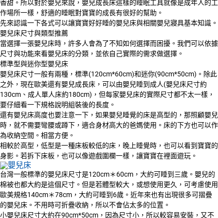
香甜。所以對於嬰兒來說，嬰兒成長床這樣的睡眠工具就像是成年人的工
作場所一樣，舒適的睡眠對寶寶的成長有很好的幫助。
先來認識一下各式可以讓寶寶好好睡的嬰兒床與相關嬰兒寢具基本知識。
嬰兒床尺寸與類型推薦
當選擇一張嬰兒床時，許多人會為了不知如何選擇而困擾。我們可以依據
尺寸與功能來看嬰兒床的分類，並依自己實際的需求做選擇。
標準型與迷你型嬰兒床
嬰兒床尺寸一般有兩種，標準(120cm*60cm)和迷你(90cm*50cm)。除此
之外，現在歐美還有嬰兒成長床，可以由嬰兒睡到成人(嬰兒床尺寸約
130cm、成人單人床約180cm)，但每家嬰兒床的實際尺寸都不太一樣，
要仔細看一下規格說明組裝後的長度。
還有嬰兒床高度也要注意一下，如果嬰兒睡覺的床是高型的，那照顧嬰兒
時，就不需要彎腰或蹲下，適合身材高大的爸媽使用。床的下方也可以作
為收納空間。相當方便。
相較於高型，低型是一種床板較低的床，晚上睡覺時，也可以看到寶寶的
身影。若拆下床板，也可以像遊戲圍欄一樣，讓寶寶在裡面遊玩。
台灣一般標準的嬰兒床尺寸是120cm＊60cm，大約可睡到三歲。嬰兒的
棉被也都大約是這個尺寸。但是若體型較大，或想使用更久，可考慮使用
歐美規格140cm＊78cm，大約可睡到6歲。近年來也有出現很多可摺疊
的嬰兒床。不用時可折疊收納，所以不會佔太多的位置。
小嬰兒床尺寸大約在90cm*50cm，因為尺寸小，所以較容易安裝，又不