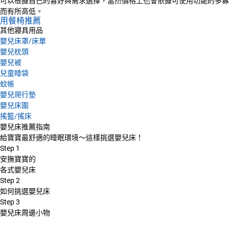
可以根據自己的喜好與需求選擇，當然價格上也會依據可使用功能的多寡
而有所高低。
用餐椅推薦
其他寢具用品
嬰兒床罩/床單
嬰兒枕頭
嬰兒被
兒童睡袋
蚊帳
嬰兒爬行墊
嬰兒床圍
搖籃/搖床
嬰兒床推薦指南
給寶寶最舒適的睡眠環境～這樣挑選嬰兒床！
Step
1
安撫寶寶的
各式嬰兒床
Step
2
如何挑選嬰兒床
Step
3
嬰兒床周邊小物