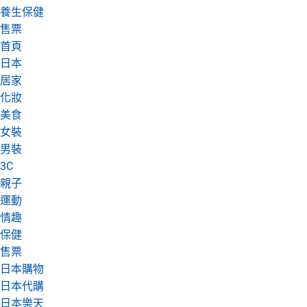
養生保健
日本購物
電子/紙本書
售票
HOT
首頁
日本
居家
化妝
美食
女裝
男裝
3C
親子
運動
情趣
保健
售票
日本購物
日本代購
日本樂天