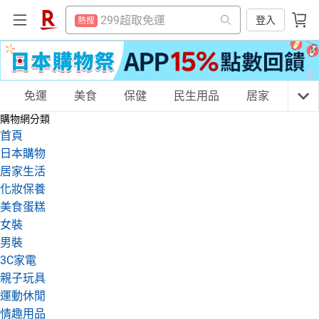
防颱專區
熱搜
299超取免運
登入
熱搜
賺點樂翻天
熱搜
防颱專區
熱搜
平板電腦
熱搜
賺點樂翻天
熱搜
電子閱讀器
購物網分類
免運
美食
保健
民生用品
居家
3C
熱搜
平板電腦
熱搜
購物網分類
吹風機
熱搜
電子閱讀器
首頁
熱搜
微波爐
日本購物
熱搜
吹風機
天天免運
美食蛋糕
養生保健
民生用品
熱搜
居家生活
床架
熱搜
化妝保養
微波爐
熱搜
美食蛋糕
抽7777點
熱搜
床架
熱搜
居家生活
3C家電
運動休閒
親子玩具
女裝
熱門飯店推薦
熱搜
男裝
抽7777點
熱搜
3C家電
熱門飯店推薦
親子玩具
熱搜
女裝
男裝
化妝保養
情趣用品
運動休閒
情趣用品