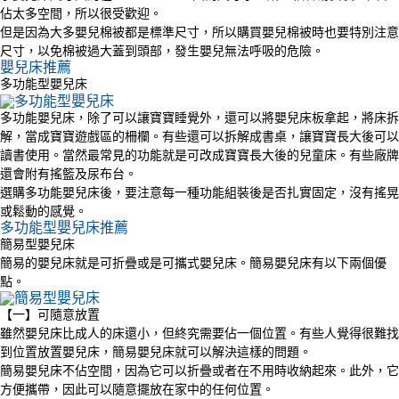
佔太多空間，所以很受歡迎。
但是因為大多嬰兒棉被都是標準尺寸，所以購買嬰兒棉被時也要特別注意
尺寸，以免棉被過大蓋到頭部，發生嬰兒無法呼吸的危險。
嬰兒床推薦
多功能型嬰兒床
多功能嬰兒床，除了可以讓寶寶睡覺外，還可以將嬰兒床板拿起，將床拆
解，當成寶寶遊戲區的柵欄。有些還可以拆解成書桌，讓寶寶長大後可以
讀書使用。當然最常見的功能就是可改成寶寶長大後的兒童床。有些廠牌
還會附有搖籃及尿布台。
選購多功能嬰兒床後，要注意每一種功能組裝後是否扎實固定，沒有搖晃
或鬆動的感覺。
多功能型嬰兒床推薦
簡易型嬰兒床
簡易的嬰兒床就是可折疊或是可攜式嬰兒床。簡易嬰兒床有以下兩個優
點。
【一】可隨意放置
雖然嬰兒床比成人的床還小，但終究需要佔一個位置。有些人覺得很難找
到位置放置嬰兒床，簡易嬰兒床就可以解決這樣的問題。
簡易嬰兒床不佔空間，因為它可以折疊或者在不用時收納起來。此外，它
方便攜帶，因此可以隨意擺放在家中的任何位置。