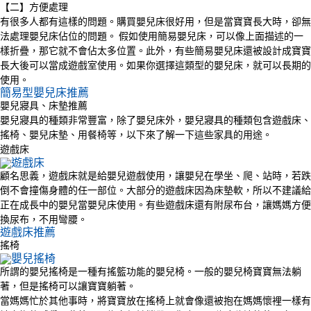
【二】方便處理
有很多人都有這樣的問題。購買嬰兒床很好用，但是當寶寶長大時，卻無
法處理嬰兒床佔位的問題。 假如使用簡易嬰兒床，可以像上面描述的一
樣折疊，那它就不會佔太多位置。此外，有些簡易嬰兒床還被設計成寶寶
長大後可以當成遊戲室使用。如果你選擇這類型的嬰兒床，就可以長期的
使用。
簡易型嬰兒床推薦
嬰兒寢具、床墊推薦
嬰兒寢具的種類非常豐富，除了嬰兒床外，嬰兒寢具的種類包含遊戲床、
搖椅、嬰兒床墊、用餐椅等，以下來了解一下這些家具的用途。
遊戲床
顧名思義，遊戲床就是給嬰兒遊戲使用，讓嬰兒在學坐、爬、站時，若跌
倒不會撞傷身體的任一部位。大部分的遊戲床因為床墊軟，所以不建議給
正在成長中的嬰兒當嬰兒床使用。有些遊戲床還有附尿布台，讓媽媽方便
換尿布，不用彎腰。
遊戲床推薦
搖椅
所謂的嬰兒搖椅是一種有搖籃功能的嬰兒椅。一般的嬰兒椅寶寶無法躺
著，但是搖椅可以讓寶寶躺著。
當媽媽忙於其他事時，將寶寶放在搖椅上就會像還被抱在媽媽懷裡一樣有