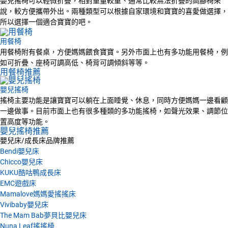
嬰兒搖椅可以輕微折疊，相對重量較重、通常比較無法折疊的高腳椅來
說，較方便攜帶外出。兩種類型可以根據自家環境和寶寶的喜愛做選擇，
所以選擇一個適合寶寶的吧。
用餐椅
用餐椅附有餐桌，方便媽媽餵食寶寶。另外市面上也有多功能用餐椅，例
如可折疊、座椅可調高低、椅背可調傾斜等等。
用餐椅推薦
嬰兒搖椅
搖椅主要功能是讓寶寶可以躺在上面睡覺、休息，同時方便媽媽一邊看顧
一邊做事。目前市面上也有很多種類的多功能搖椅，如聲光效果、調節位
置高度等功能。
嬰兒搖椅推薦
嬰兒床/成長床品牌推薦
Bendi嬰兒床
Chicco嬰兒床
KUKU酷咕鴨成長床
EMC遊戲床
Mamalove媽媽愛搖搖床
Vivibaby嬰兒床
The Mam Bab夢貝比嬰兒床
Nuna Leaf搖搖椅