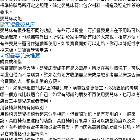
標準檢驗局所訂定之規範，確定嬰兒床符合包含材料、構造及穩定性等的
要求。
嬰兒床功能
嬰兒床有很多種不同的功能，有些可以折疊。可折疊嬰兒床在不用時可以
收納起來，也能攜帶外出，所以對於家中空間有限的人來說，相當方便。
有些嬰兒床還可作遊戲區使用。如果寶寶開始可以走路，你可以降低或拿
掉床板，讓寶寶學習走路。
可摺疊嬰兒床推薦
購買或租借
當寶寶開始長大時，嬰兒床變成不再是必需品。所以在某些情況下，可以
考慮租借而不是購買，譬如沒有地方收納嬰兒床或是想參考嬰兒床是否適
合寶寶的人，租借非常的方便。
然而，如果想租借2個以上的嬰兒床，購買就會更便宜，必須謹慎的考慮
哪一個方式比較適合自己。如果有認識的朋友不再使用嬰兒床，也可以考
慮買二手嬰兒床或者借用。
用餐椅與搖椅有何區別？
用餐椅與嬰兒搖椅看起來似乎相同，但實際功能上是有差別的。一般來
說，高腳椅有更進階的功能。高腳椅附有餐桌，還可以調整角度以及高
度，有些還會有電子震動或電子音樂，但也因為高腳椅的功能性較強，所
以它的價格也比搖椅高。