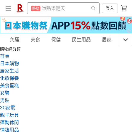
299超取免運
熱搜
賺點樂翻天
登入
熱搜
防颱專區
熱搜
299超取免運
熱搜
筆記型電腦
熱搜
防颱專區
熱搜
行動電源
購物網分類
免運
美食
保健
民生用品
居家
3C
熱搜
筆記型電腦
熱搜
購物網分類
床墊
熱搜
行動電源
首頁
熱搜
電冰箱
日本購物
熱搜
床墊
天天免運
美食蛋糕
養生保健
民生用品
熱搜
居家生活
電動牙刷
熱搜
化妝保養
電冰箱
熱搜
美食蛋糕
點數10%
熱搜
電動牙刷
熱搜
居家生活
3C家電
運動休閒
親子玩具
女裝
熱門飯店推薦
熱搜
男裝
點數10%
熱搜
3C家電
熱門飯店推薦
親子玩具
熱搜
女裝
男裝
化妝保養
情趣用品
運動休閒
情趣用品