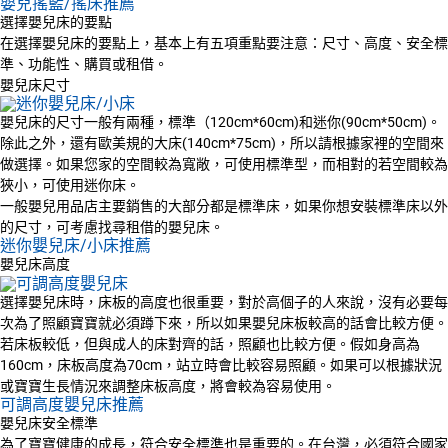
嬰兒搖籃/搖床推薦
選擇嬰兒床的要點
在選擇嬰兒床的要點上，基本上有五項重點要注意：尺寸、高度、安全標
準、功能性、購買或租借。
嬰兒床尺寸
嬰兒床的尺寸一般有兩種，標準（120cm*60cm)和迷你(90cm*50cm)。
除此之外，還有歐美規的大床(140cm*75cm)，所以請根據家裡的空間來
做選擇。如果您家的空間較為寬敞，可使用標準型，而相對的若空間較為
狹小，可使用迷你床。
一般嬰兒用品店主要銷售的大部分都是標準床，如果你想安裝標準床以外
的尺寸，可考慮找尋租借的嬰兒床。
迷你嬰兒床/小床推薦
嬰兒床高度
選擇嬰兒床時，床板的高度也很重要，對於高個子的人來說，沒有必要每
次為了照顧寶寶就必須蹲下來，所以如果嬰兒床板較高的話會比較方便。
若床板較低，但與成人的床對齊的話，照顧也比較方便。假如身高為
160cm，床板高度為70cm，站立時會比較容易照顧。如果可以根據狀況
或寶寶生長情況來調整床板高度，將會較為容易使用。
可調高度嬰兒床推薦
嬰兒床安全標準
為了寶寶健康的成長，符合安全標準也是重要的。在台灣，必須符合國家