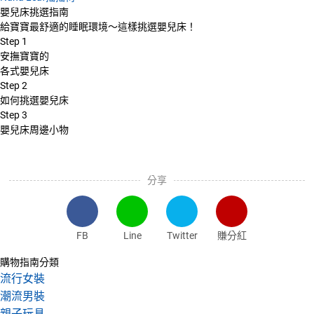
嬰兒床挑選指南
給寶寶最舒適的睡眠環境～這樣挑選嬰兒床！
Step
1
安撫寶寶的
各式嬰兒床
Step
2
如何挑選嬰兒床
Step
3
嬰兒床周邊小物
分享
FB
Line
Twitter
賺分紅
購物指南分類
流行女裝
潮流男裝
親子玩具