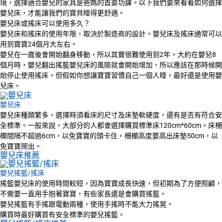
境，選擇適合嬰兒的家具是爸媽的首要功課。以下我們要來看看如何選擇
嬰兒床，才能讓我們的寶貝睡得更舒適。
嬰兒床或搖床可以使用多久？
嬰兒床和搖床的使用年限，取決於製造商的設計。嬰兒床及搖床通常可以
用到寶寶24個月大左右。
嬰兒在一歲後會開始翻身移動，所以其實很難使用到2年。大約在嬰兒8
個月時，嬰兒翻出搖籃嬰兒床的風險就會開始增加，所以應該在那時候開
始停止使用搖床。但假如你想讓寶寶習慣自己一個人睡，最好還是使用嬰
兒床。
嬰兒床
嬰兒床種類繁多，選擇時須看床的尺寸及床墊軟硬度，還有是否有符合安
全標準。一般來說，大部分的人都會選擇購買標準床120cm*60cm。床柵
欄間隔不超過6cm，以免寶寶的頭卡住。柵欄高度要高出床墊50cm，以
免寶寶爬出。
嬰兒床推薦
嬰兒搖籃/搖床
搖籃嬰兒床的使用時間較短，因為寶寶成長快速，但初期為了方便照顧，
不需要一直用手抱著寶寶，有些家長還是會購買搖籃。
嬰兒搖籃有手搖跟電動兩種，使用手搖時不能大力搖晃。
購買時最好購買有安全標準的嬰兒搖籃。