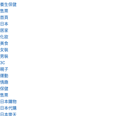
養生保健
日本購物
電子/紙本書
售票
HOT
首頁
日本
居家
化妝
美食
女裝
男裝
3C
親子
運動
情趣
保健
售票
日本購物
日本代購
日本樂天