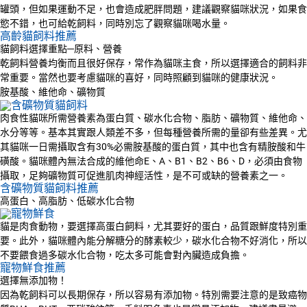
罐頭，但如果運動不足，也會造成肥胖問題，建議觀察貓咪狀況，如果食
慾不錯，也可給乾飼料，同時別忘了觀察貓咪喝水量。
高齡貓飼料推薦
貓飼料選擇重點─原料、營養
乾飼料營養均衡而且很好保存，常作為貓咪主食，所以選擇適合的飼料非
常重要。當然也要考慮貓咪的喜好，同時照顧到貓咪的健康狀況。
胺基酸、維他命、礦物質
肉食性貓咪所需營養素為蛋白質、碳水化合物、脂肪、礦物質、維他命、
水分等等。基本其實跟人類差不多，但每種營養所需的量卻有些差異。尤
其貓咪一日需攝取含有30%必需胺基酸的蛋白質，其中也含有精胺酸和牛
磺酸。貓咪體內無法合成的維他命E、A、B1、B2、B6、D，必須由食物
攝取，足夠礦物質可促進肌肉神經活性，是不可或缺的營養素之一。
含礦物質貓飼料推薦
高蛋白、高脂肪、低碳水化合物
貓是肉食動物，要選擇高蛋白飼料，尤其要好的蛋白，品質跟鮮度特別重
要。此外，貓咪體內能分解糖分的酵素較少，碳水化合物不好消化，所以
不要餵食過多碳水化合物，吃太多可能會對內臟造成負擔。
寵物鮮食推薦
選擇無添加物！
因為乾飼料可以長期保存，所以容易有添加物。特別需要注意的是致癌物