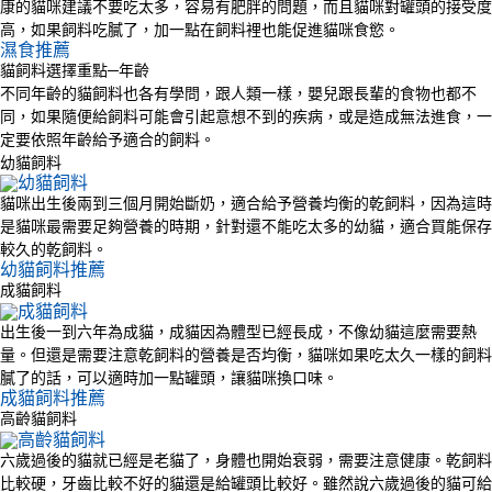
康的貓咪建議不要吃太多，容易有肥胖的問題，而且貓咪對罐頭的接受度
高，如果飼料吃膩了，加一點在飼料裡也能促進貓咪食慾。
濕食推薦
貓飼料選擇重點─年齡
不同年齡的貓飼料也各有學問，跟人類一樣，嬰兒跟長輩的食物也都不
同，如果隨便給飼料可能會引起意想不到的疾病，或是造成無法進食，一
定要依照年齡給予適合的飼料。
幼貓飼料
貓咪出生後兩到三個月開始斷奶，適合給予營養均衡的乾飼料，因為這時
是貓咪最需要足夠營養的時期，針對還不能吃太多的幼貓，適合買能保存
較久的乾飼料。
幼貓飼料推薦
成貓飼料
出生後一到六年為成貓，成貓因為體型已經長成，不像幼貓這麼需要熱
量。但還是需要注意乾飼料的營養是否均衡，貓咪如果吃太久一樣的飼料
膩了的話，可以適時加一點罐頭，讓貓咪換口味。
成貓飼料推薦
高齡貓飼料
六歲過後的貓就已經是老貓了，身體也開始衰弱，需要注意健康。乾飼料
比較硬，牙齒比較不好的貓還是給罐頭比較好。雖然說六歲過後的貓可給