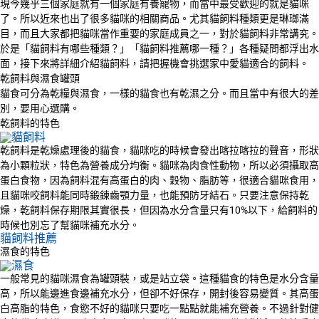
現今幾乎三個家庭就有一個家庭有養寵物，而當中最受歡迎的就是貓咪
了。所以近來也出了很多貓咪的相關商品。尤其貓飼料種類更是琳瑯滿
目，而且大家都把貓咪當作重要的家庭成員之一，對於貓飼料非常講究。
於是「貓飼料有哪些種類？」「貓飼料推薦哪一種？」各種疑問都浮出水
面，接下來將詳細介紹貓飼料，請把握機會挑選家中愛貓適合的飼料。
乾飼料與濕食罐頭
貓食可分為乾糧與濕食，一樣的貓食也有乾濕之分。而且當中有很大的差
別，要用心選購。
乾飼料的特色
乾飼料是乾燥處理後的貓食，貓咪吃的時候會發出喀拉喀拉的聲音，形狀
為小顆粒狀，特色為營養成分均衡。貓咪為肉食性動物，所以必須攝取高
蛋白食物，因為飼料混有高蛋白的肉、穀物、脂肪等，很適合貓咪食用，
且貓咪咬飼料能同時鍛鍊齒顎力量，也能預防牙結石。只要注意保持乾
燥，乾飼料保存期限其實很長，但因為水分含量只有10%以下，給飼料的
時候也別忘了幫貓咪補充水分。
貓飼料推薦
濕食的特色
一般常見的貓咪濕食為罐頭裝，或是站立袋。這種貓食的特色是水分含量
高，所以能邊進食邊補充水分，但卻不好保存，開封後容易變質。其高蛋
白高脂的特色，食慾不好的貓咪只要吃一點點就能補充營養。不過針對健