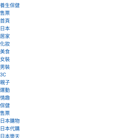
養生保健
日本購物
電子/紙本書
售票
HOT
首頁
日本
居家
化妝
美食
女裝
男裝
3C
親子
運動
情趣
保健
售票
日本購物
日本代購
日本樂天