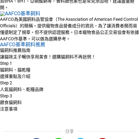
質BHA、BHT、亞硝酸鈉等，香料跟色素也是常見添加物，建議盡量避
開。
AAFCO為美國飼料品管協會（The Association of American Feed Control
Officials）的簡稱。提供寵物食品營養成分的資訊，為了讓消費者簡而易
懂還制定了規章。但不提供認證服務。日本寵物食品公正交易協會有依據
AAFCO作基準，可以做為選購參考。
AAFCO基準飼料推薦
貓飼料推薦指南
讓貓咪主子暢快享用美食！選購貓飼料不再迷惘！
Step
1
貓飼料、貓乾糧
選擇重點及介紹
Step
2
人氣貓飼料、乾糧品牌
Step
3
餵食貓飼料
注意事項
分享