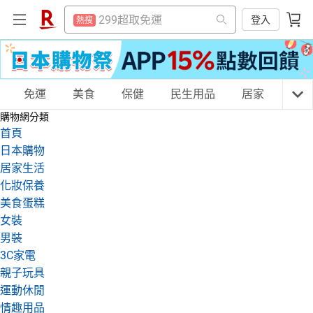
防颱專區
熱搜
299超取免運
登入
熱搜
賺點樂翻天
熱搜
防颱專區
熱搜
床架
熱搜
賺點樂翻天
熱搜
電子閱讀器
購物網分類
免運
美食
保健
民生用品
居家
3C
熱搜
床架
熱搜
購物網分類
平板電腦
熱搜
電子閱讀器
首頁
熱搜
吹風機
日本購物
熱搜
平板電腦
天天免運
美食蛋糕
養生保健
民生用品
熱搜
居家生活
微波爐
熱搜
化妝保養
吹風機
熱搜
美食蛋糕
抽7777點
熱搜
微波爐
熱搜
居家生活
3C家電
運動休閒
親子玩具
女裝
熱門飯店推薦
熱搜
男裝
抽7777點
熱搜
3C家電
熱門飯店推薦
親子玩具
熱搜
女裝
男裝
化妝保養
情趣用品
運動休閒
情趣用品