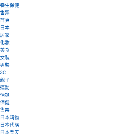
養生保健
日本購物
電子/紙本書
售票
HOT
首頁
日本
居家
化妝
美食
女裝
男裝
3C
親子
運動
情趣
保健
售票
日本購物
日本代購
日本樂天