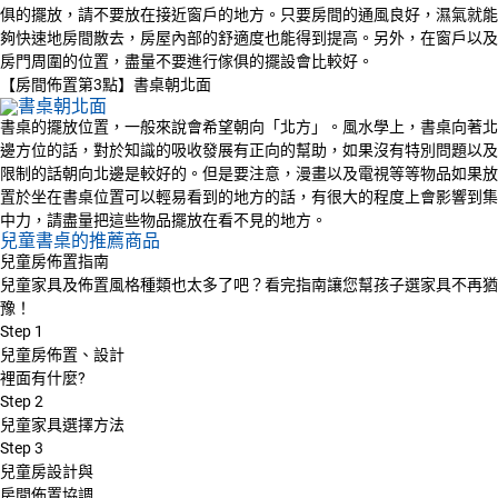
俱的擺放，請不要放在接近窗戶的地方。只要房間的通風良好，濕氣就能
夠快速地房間散去，房屋內部的舒適度也能得到提高。另外，在窗戶以及
房門周圍的位置，盡量不要進行傢俱的擺設會比較好。
【房間佈置第3點】書桌朝北面
書桌的擺放位置，一般來說會希望朝向「北方」。風水學上，書桌向著北
邊方位的話，對於知識的吸收發展有正向的幫助，如果沒有特別問題以及
限制的話朝向北邊是較好的。但是要注意，漫畫以及電視等等物品如果放
置於坐在書桌位置可以輕易看到的地方的話，有很大的程度上會影響到集
中力，請盡量把這些物品擺放在看不見的地方。
兒童書桌的推薦商品
兒童房佈置指南
兒童家具及佈置風格種類也太多了吧？看完指南讓您幫孩子選家具不再猶
豫！
Step
1
兒童房佈置、設計
裡面有什麼?
Step
2
兒童家具選擇方法
Step
3
兒童房設計與
房間佈置協調