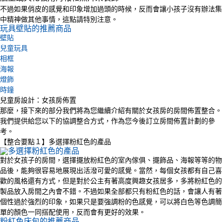
不過如果俏皮的感覺和印象增加過頭的時候，反而會讓小孩子沒有辦法集
中精神做其他事情，這點請特別注意。
玩具壁貼的推薦商品
壁貼
兒童玩具
相框
海報
燈飾
時鐘
兒童房設計：女孩房佈置
那麼，接下來的部分我們將為您繼續介紹有關於女孩房的房間佈置整合。
我們提供給您以下的協調整合方式，作為您今後訂立房間佈置計劃的參
考。
【整合要點１】多選擇粉紅色的產品
對於女孩子的房間，選擇擺放粉紅色的室內傢俱、擺飾品、海報等等的物
品後，能夠很容易地展現出活潑可愛的感覺。當然，每個女孩都有自己喜
歡的風格還有方式，但是對於公主有著高度興趣女孩居多，多將粉紅色的
製品放入房間之內會不錯。不過如果全部都只有粉紅色的話，會讓人有著
個性過於強烈的印象，如果只是要強調粉的色感覺，可以將白色等色調簡
單的顏色一同搭配使用，反而會有更好的效果。
粉紅色床包的推薦商品