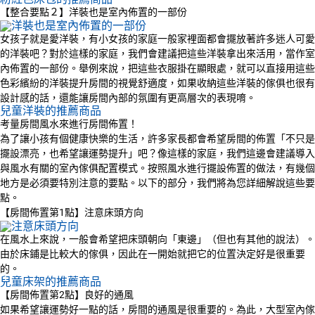
【整合要點２】洋裝也是室內佈置的一部份
女孩子就是愛洋裝，有小女孩的家庭一般家裡面都會擺放著許多迷人可愛
的洋裝吧？對於這樣的家庭，我們會建議把這些洋裝拿出來活用，當作室
內佈置的一部份。舉例來說，把這些衣服掛在顯眼處，就可以直接用這些
色彩繽紛的洋裝提升房間的視覺舒適度，如果收納這些洋裝的傢俱也很有
設計感的話，還能讓房間內部的氛圍有更高層次的表現唷。
兒童洋裝的推薦商品
考量房間風水來進行房間佈置！
為了讓小孩有個健康快樂的生活，許多家長都會希望房間的佈置「不只是
擺設漂亮，也希望讓運勢提升」吧？像這樣的家庭，我們這邊會建議導入
與風水有關的室內傢俱配置模式。按照風水進行擺設佈置的做法，有幾個
地方是必須要特別注意的要點。以下的部分，我們將為您詳細解說這些要
點。
【房間佈置第1點】注意床頭方向
在風水上來說，一般會希望把床頭朝向「東邊」（但也有其他的說法）。
由於床鋪是比較大的傢俱，因此在一開始就把它的位置決定好是很重要
的。
兒童床架的推薦商品
【房間佈置第2點】良好的通風
如果希望讓運勢好一點的話，房間的通風是很重要的。為此，大型室內傢