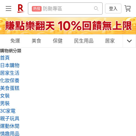
賺點樂翻天
熱搜
防颱專區
登入
熱搜
299超取免運
熱搜
賺點樂翻天
熱搜
吹風機
熱搜
299超取免運
熱搜
微波爐
購物網分類
免運
美食
保健
民生用品
居家
3C
熱搜
吹風機
熱搜
購物網分類
床架
熱搜
微波爐
首頁
熱搜
電子閱讀器
日本購物
熱搜
床架
天天免運
美食蛋糕
養生保健
民生用品
熱搜
居家生活
平板電腦
熱搜
化妝保養
電子閱讀器
熱搜
美食蛋糕
抽7777點
熱搜
平板電腦
熱搜
居家生活
3C家電
運動休閒
親子玩具
女裝
日本住宿優惠
熱搜
男裝
抽7777點
熱搜
3C家電
日本住宿優惠
親子玩具
熱搜
女裝
男裝
化妝保養
情趣用品
運動休閒
情趣用品