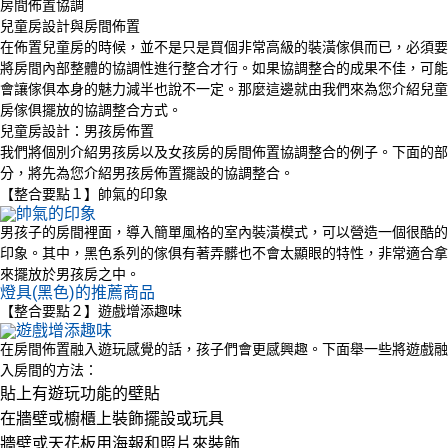
房間佈置協調
兒童房設計與房間佈置
在佈置兒童房的時候，並不是只是買個非常高級的裝潢傢俱而已，必須要
將房間內部整體的協調性進行整合才行。如果協調整合的成果不佳，可能
會讓傢俱本身的魅力減半也說不一定。那麼這邊就由我們來為您介紹兒童
房傢俱擺放的協調整合方式。
兒童房設計：男孩房佈置
我們將個別介紹男孩房以及女孩房的房間佈置協調整合的例子。下面的部
分，將先為您介紹男孩房佈置擺設的協調整合。
【整合要點１】帥氣的印象
男孩子的房間裡面，導入簡單風格的室內裝潢模式，可以營造一個很酷的
印象。其中，黑色系列的傢俱有著弄髒也不會太顯眼的特性，非常適合拿
來擺放於男孩房之中。
燈具(黑色)的推薦商品
【整合要點２】遊戲增添趣味
在房間佈置融入遊玩感覺的話，孩子們會更感興趣。下面舉一些將遊戲融
入房間的方法：
貼上有遊玩功能的壁貼
在牆壁或櫥櫃上裝飾擺設或玩具
牆壁或天花板用海報和照片來裝飾