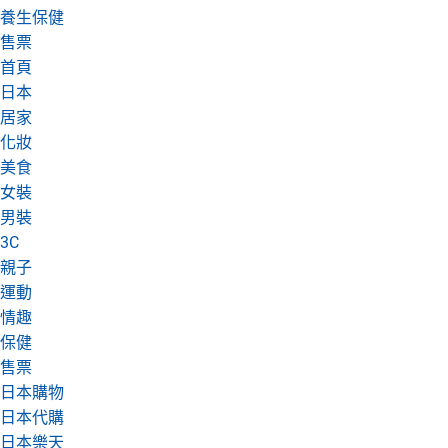
養生保健
日本購物
電子/紙本書
售票
HOT
首頁
日本
居家
化妝
美食
女裝
男裝
3C
親子
運動
情趣
保健
售票
日本購物
日本代購
日本樂天