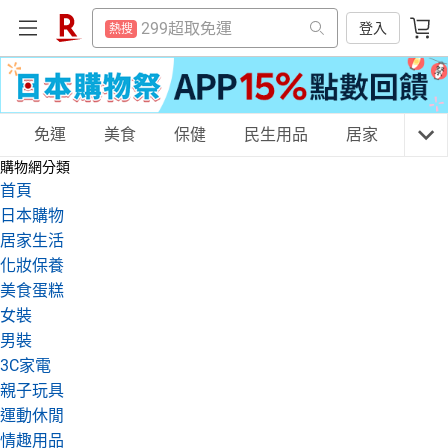
防颱專區
熱搜
299超取免運
登入
熱搜
賺點樂翻天
熱搜
防颱專區
熱搜
平板電腦
熱搜
賺點樂翻天
熱搜
床架
購物網分類
免運
美食
保健
民生用品
居家
3C
熱搜
平板電腦
熱搜
購物網分類
吹風機
熱搜
床架
首頁
熱搜
微波爐
日本購物
熱搜
吹風機
天天免運
美食蛋糕
養生保健
民生用品
熱搜
居家生活
電子閱讀器
熱搜
化妝保養
微波爐
熱搜
美食蛋糕
抽7777點
熱搜
電子閱讀器
熱搜
居家生活
3C家電
運動休閒
親子玩具
女裝
熱門飯店推薦
熱搜
男裝
抽7777點
熱搜
3C家電
熱門飯店推薦
親子玩具
熱搜
女裝
男裝
化妝保養
情趣用品
運動休閒
情趣用品