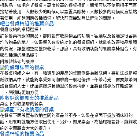
椅製品，如吧台式餐桌。高度較高的餐桌椅組，通常可以不使用椅子而直
接站著使用。人數較少的時候可以設置高腳椅，人數較多的時候就直接站
著使用，能夠因應各種情況，解決前面幾點無法解決的問題。
吧台餐桌椅組的推薦商品
餐廳收納的桌椅選擇！
許多餐桌椅組的商品，都附設有收納物品的功能。客廳以及餐廳是很容易
堆放物品的地方，如果導入有收納功能的餐桌椅組，就能夠改善物品堆積
的情況，讓整體空間整齊乾淨。那麼，具有收納功能的餐廳桌椅組合，有
哪些種類的產品呢？
附設雜誌架的餐桌
在餐桌椅組之中，有一種類型的產品的桌面側邊為雜誌架。將雜誌或是報
紙收納其中，就能夠享受如同咖啡廳一般地優雅下午茶時光。需要頻繁閱
讀食譜的人士，建議選擇這種類型的餐桌椅組，並將食譜擺放在雜誌架
上，閱讀時更加方便。
附收納邊櫃餐桌的推薦商品
桌面下有收納層的餐桌
在餐桌下面設置有收納空間的產品並不多。如果在桌面下擺放調味料的
話，用餐時就能方便取出使用。另外，如果桌面下為抽屜櫃設計，能夠收
納的空間將會大大的提升。
餐桌椅組的推薦商品