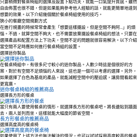
只要稍微對餐桌椅組的選擇及設置下點功夫，就能一口氣提升質感。雖然
自由佈置也很不錯，但是如果能夠參考他人經驗的話，就能更簡單地達到
想要的效果。以下介紹幾個關於餐桌椅組使用的技巧。
狹小的餐廳空間規劃方式
在進行規畫的時候常常會產生「想要這樣擺設，但是空間不夠阿…」的煩
惱。不過，就算空間不夠大，也不需要放棄擺設餐桌椅組的想法。只要在
選擇產品和配置方法上下功夫，空間不足的問題就很容易解決。以下介紹
當空間不足時應如何進行餐桌椅組的設置。
選擇迷你製品
在餐桌椅組中，有很多尺寸較小的迷你製品。人數少時這是個很好的方
案，對於有空間不足煩惱的人來說，這也是一個可以考慮的選擇。另外，
如果選擇了白色為基底的產品，就能減輕空間中的壓迫感，讓房間看起來
更寬廣。
迷你餐桌椅組的推薦商品
選擇長方形的餐桌
當只有兩人要使用餐桌的情形，就選擇長方形的餐桌吧。將長邊貼到牆面
去，兩人並列而坐，這樣就能大幅度的節省空間。
長方形餐桌的推薦商品
選擇高度高的餐桌椅
如果使用了上述方法也無法解決的情況，也可以試試採用高度較高的餐桌