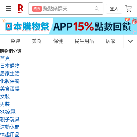
平板電腦
熱搜
賺點樂翻天
登入
熱搜
電子閱讀器
熱搜
平板電腦
熱搜
吹風機
熱搜
電子閱讀器
熱搜
微波爐
購物網分類
免運
美食
保健
民生用品
居家
3C
熱搜
吹風機
熱搜
購物網分類
床架
熱搜
微波爐
首頁
熱搜
抽7777點
日本購物
熱搜
床架
天天免運
美食蛋糕
養生保健
民生用品
熱搜
居家生活
熱門飯店推薦
熱搜
化妝保養
抽7777點
熱搜
美食蛋糕
熱門飯店推薦
熱搜
居家生活
3C家電
運動休閒
親子玩具
女裝
男裝
3C家電
親子玩具
女裝
男裝
化妝保養
情趣用品
運動休閒
情趣用品