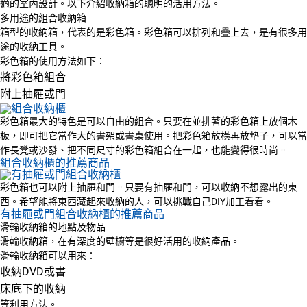
適的室內設計。以下介紹收納箱的聰明的活用方法。
多用途的組合收納箱
箱型的收納箱，代表的是彩色箱。彩色箱可以排列和疊上去，是有很多用
途的收納工具。
彩色箱的使用方法如下：
將彩色箱組合
附上抽屜或門
彩色箱最大的特色是可以自由的組合。只要在並排著的彩色箱上放個木
板，即可把它當作大的書架或書桌使用。把彩色箱放橫再放墊子，可以當
作長凳或沙發、把不同尺寸的彩色箱組合在一起，也能變得很時尚。
組合收納櫃的推薦商品
彩色箱也可以附上抽屜和門。只要有抽屜和門，可以收納不想露出的東
西。希望能將東西藏起來收納的人，可以挑戰自己DIY加工看看。
有抽屜或門組合收納櫃的推薦商品
滑輪收納箱的地點及物品
滑輪收納箱，在有深度的壁櫥等是很好活用的收納產品。
滑輪收納箱可以用來：
收納DVD或書
床底下的收納
等利用方法。