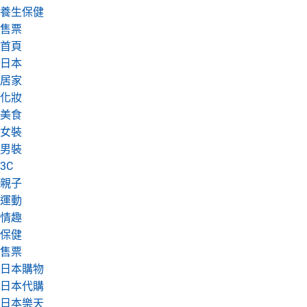
養生保健
日本購物
電子/紙本書
售票
HOT
首頁
日本
居家
化妝
美食
女裝
男裝
3C
親子
運動
情趣
保健
售票
日本購物
日本代購
日本樂天