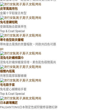
皮草風兩用包
金屬十字釦復古有型
兔毛垂鍊短靴
垂鍊風融合甜美率性
Top & Coat Special
寒冬造型款貝蕾帽
帶有復古風情的貝蕾帽款，同款共四色可選
go
混兔毛針織棉圍巾
混兔毛針織保暖度倍增，素色配色極簡風尚
極簡內搭風
亮蔥剪裁厚踩腳褲襪
毛毛款手套
兔毛愛心蝴蝶結手套
Top & Coat Special
日本劇場魔匠
PALGANTONG日本限定性感狩獵修容腮紅餅