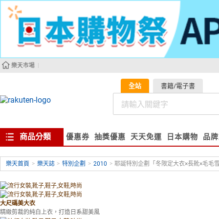
樂天市場
全站
書籍/電子書
商品分類
優惠券
抽獎優惠
天天免運
日本購物
品牌
樂天首頁
>
樂天誌
>
特別企劃
>
2010
>
耶誕特別企劃「冬限定大衣×長靴×毛毛
大尺碼美大衣
精緻剪裁的純白上衣，打造日系甜美風