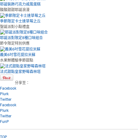
耶誕裝飾巧克力戚風蛋糕
酸酸甜甜耶誕浪漫
季節限定卡士達草莓之丘
聖誕派對小點禮盒
耶誕派對限定8種口味組合
節令限定特別供應
義美6吋雪花提拉米蘇
水果鮮體驗季節甜點
法式甜點皇家野莓森林塔
分享至：
Facebook
Plurk
Twitter
Facebook
Plurk
Twitter
FunP
TOP