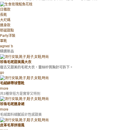
日雜款
長靴
大尺碼
連身款
耶誕甜點
Party洋裝
軍靴
agnes' b
精選新品
珍珠毛呢甜美風大衣
復古又甜美的毛呢大衣，蕾絲紗質胸針可拆下。
go
毛絨綁帶球雪靴
more
共3種穿搭方是實穿又特別
珍珠毛呢連身裙
more
毛絨面料細膩設計性感甜美
皮革毛草拼接風