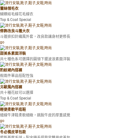
蕾絲領毛衣
蝴蝶結毛線花毛線衣
Top & Coat Special
修飾改良斗篷大衣
斗篷排扣針織風外套，改良款讓身材更修長
go
甜美系素面洋裝
共七種色系可選擇的圓領下擺波浪素面洋裝
豹紋裙內搭褲
假兩件單品搭配性強
北歐風內搭褲
共十種花紋可以選擇
Top & Coat Special
輕便柔軟平底鞋
縫線牛津鞋柔軟細緻，跳脫牛皮的厚重感覺
go
冬必備皮草包款
愛斯基摩毛球，配金鍊手提肩背雙用皮革包