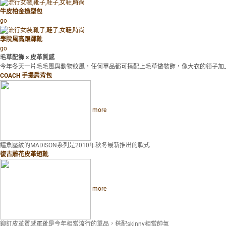
牛皮柏金造型包
go
學院風高跟踝靴
go
毛草配飾 × 皮革質感
今年冬天一片毛毛風與動物紋風，任何單品都可搭配上毛草做裝飾，像大衣的領子加上
COACH 手提肩背包
more
鱷魚壓紋的MADISON系列是2010年秋冬最新推出的款式
復古雕花皮革短靴
more
鉚釘皮革質感軍靴是今年相當流行的單品，搭配skinny相當帥氣