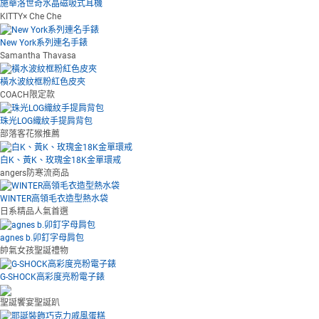
施華洛世奇水晶磁吸式耳機
KITTY× Che Che
New York系列連名手錶
Samantha Thavasa
橫水波紋框粉紅色皮夾
COACH限定款
珠光LOG織紋手提肩背包
部落客花猴推薦
白K、黃K、玫瑰金18K金單環戒
angers防寒流商品
WINTER高領毛衣造型熱水袋
日系精品人氣首選
agnes b.卯釘字母肩包
帥氣女孩聖誕禮物
G-SHOCK高彩度亮粉電子錶
聖誕饗宴聖誕趴