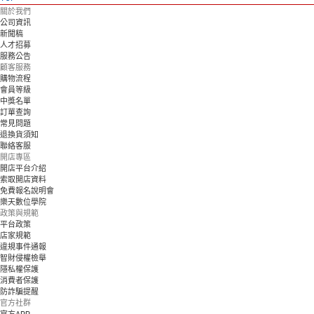
關於我們
公司資訊
新聞稿
人才招募
服務公告
顧客服務
購物流程
會員等級
中獎名單
訂單查詢
常見問題
退換貨須知
聯絡客服
開店專區
開店平台介紹
索取開店資料
免費報名說明會
樂天數位學院
政策與規範
平台政策
店家規範
違規事件通報
智財侵權檢舉
隱私權保護
消費者保護
防詐騙提醒
官方社群