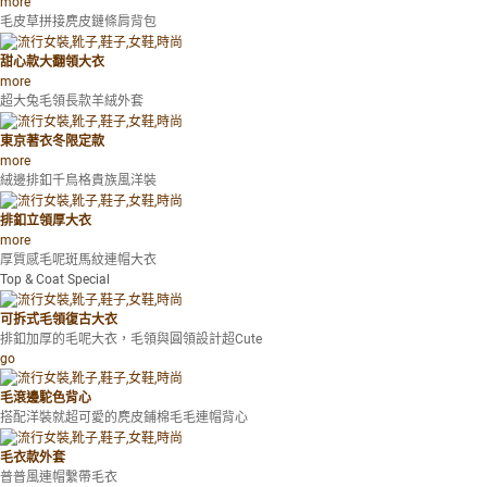
more
毛皮草拼接麂皮鏈條肩背包
甜心款大翻領大衣
more
超大兔毛領長款羊絨外套
東京著衣冬限定款
more
絨邊排釦千鳥格貴族風洋裝
排釦立領厚大衣
more
厚質感毛呢斑馬紋連帽大衣
Top & Coat Special
可拆式毛領復古大衣
排釦加厚的毛呢大衣，毛領與圓領設計超Cute
go
毛滾邊駝色背心
搭配洋裝就超可愛的麂皮鋪棉毛毛連帽背心
毛衣款外套
普普風連帽繫帶毛衣