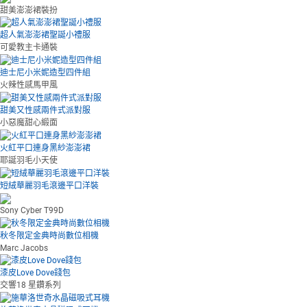
甜美澎澎裙裝扮
超人氣澎澎裙聖誕小禮服
可愛教主卡通裝
迪士尼小米妮造型四件組
火辣性感馬甲風
甜美又性感兩件式派對服
小惡魔甜心緞面
火紅平口連身黑紗澎澎裙
耶誕羽毛小天使
短絨華麗羽毛滾邊平口洋裝
Sony Cyber T99D
秋冬限定金典時尚數位相機
Marc Jacobs
漆皮Love Dove錢包
交響18 星鑽系列