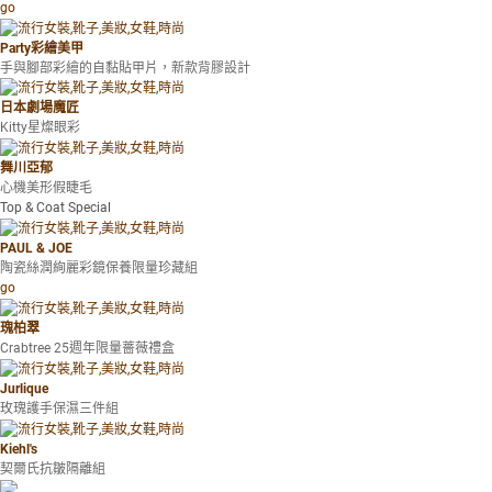
go
Party彩繪美甲
手與腳部彩繪的自黏貼甲片，新款背膠設計
日本劇場魔匠
Kitty星燦眼彩
舞川亞郁
心機美形假睫毛
Top & Coat Special
PAUL & JOE
陶瓷絲潤絢麗彩鏡保養限量珍藏組
go
瑰柏翠
Crabtree 25週年限量薔薇禮盒
Jurlique
玫瑰護手保濕三件組
Kiehl's
契爾氏抗皺隔離組