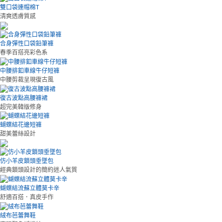
雙口袋連帽棉T
清爽透膚質感
合身彈性口袋鉛筆褲
春季百搭亮彩色系
中腰排釦車線牛仔短褲
中腰剪裁呈現復古風
復古波點高腰褲裙
超完美韓版修身
蝴蝶結花邊短褲
甜美蕾絲設計
仿小羊皮鎖頭垂墜包
經典鎖頭設計的簡約迷人氣質
蝴蝶結流蘇立體莫卡辛
舒適百搭．真皮手作
絨布芭蕾舞鞋