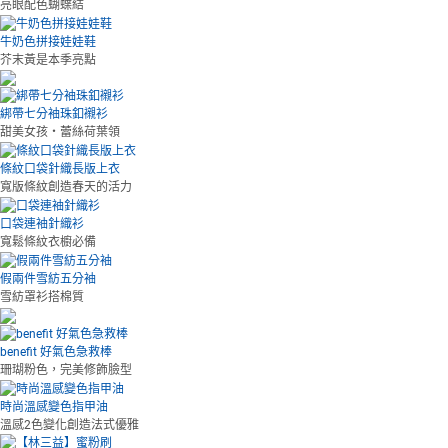
亮眼配色蝴蝶結
牛奶色拼接娃娃鞋
芥末黃是本季亮點
綁帶七分袖珠釦襯衫
甜美女孩‧蕾絲荷葉領
條紋口袋針織長版上衣
寬版條紋創造春天的活力
口袋連袖針織衫
寬鬆條紋衣櫥必備
假兩件雪紡五分袖
雪紡罩衫搭棉質
benefit 好氣色急救棒
珊瑚粉色，完美修飾臉型
時尚溫感變色指甲油
溫感2色變化創造法式優雅