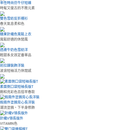
率性時尚仿牛仔短褲
時髦又復古的不敗元素
雙色雪紡反折襯衫
春天氣息柔和色
糖果針織色寬鬆上衣
寬鬆舒適的休閒風
透膚牛奶色雪紡洋
輕甜系女孩定番單品
前拉鍊裝飾洋裝
波浪短袖活力休閒感
素面側口袋短袖長版T
飽和亮彩色百搭早春款
假兩件塗鴉背心長洋裝
潮流塗鴉‧下半身修飾
針織V領長版外
VITAMIN色