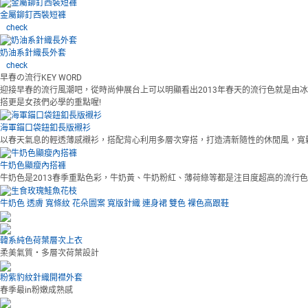
金屬鉚釘西裝短褲
check
奶油系針織長外套
check
早春の流行KEY WORD
迎接早春的流行風潮吧，從時尚伸展台上可以明顯看出2013年春天的流行色就是由
搭更是女孩們必學的重點喔!
海軍錨口袋鈕釦長版襯衫
以春天氣息的輕透薄感襯衫，搭配背心利用多層次穿搭，打造清新隨性的休閒風，寬
牛奶色顯瘦內搭褲
牛奶色是2013春季重點色彩，牛奶黃、牛奶粉紅、薄荷綠等都是注目度超高的流行色
牛奶色
透膚
寬條紋
花朵圖案
寬版針織
連身裙
雙色
裸色高跟鞋
韓系純色荷葉層次上衣
柔美氣質‧多層次荷葉設計
粉紫豹紋針織開襟外套
春季最in粉嫩成熟感