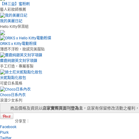
【林三益】蜜粉刷
藝人彩妝師推薦
我的美麗日記
Hello Kitty保濕組
ORIKS x Kitty電動粉撲
薄透不浮粉，妝感完美服貼
麋鹿純銀英文刻字項鍊
手工打造，專屬客製
米妮點點化妝包
可愛日系風格
Choco日系內衣
浪漫少女系列
商品價格及資訊以
店家實際頁面刊登為主
，店家有保留修改活動之權利
分享至：
Facebook
Plurk
Twitter