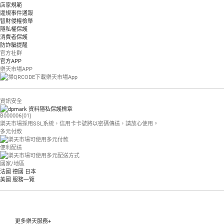
店家規範
違規事件通報
智財侵權檢舉
隱私權保護
消費者保護
防詐騙提醒
官方社群
官方APP
樂天市場APP
資訊安全
B000006(01)
樂天市場採用SSL系統，信用卡卡號將以密碼傳送，請放心使用。
多元付款
便利配送
國家/地區
法國
德國
日本
美國
服務一覽
更多樂天服務+