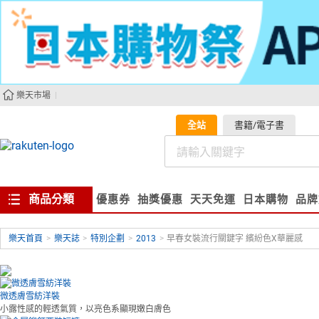
樂天市場
全站
書籍/電子書
商品分類
優惠券
抽獎優惠
天天免運
日本購物
品牌
樂天首頁
>
樂天誌
>
特別企劃
>
2013
>
早春女裝流行關鍵字 繽紛色X華麗感
微透膚雪紡洋裝
小露性感的輕透氣質，以亮色系顯現嫩白膚色