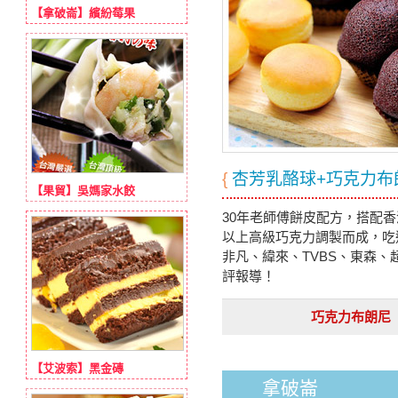
【拿破崙】繽紛莓果
{
杏芳乳酪球+巧克力布
【果貿】吳媽家水餃
30年老師傅餅皮配方，搭配
以上高級巧克力調製而成，吃
非凡、緯來、TVBS、東森、
評報導！
巧克力布朗尼
【艾波索】黑金磚
拿破崙