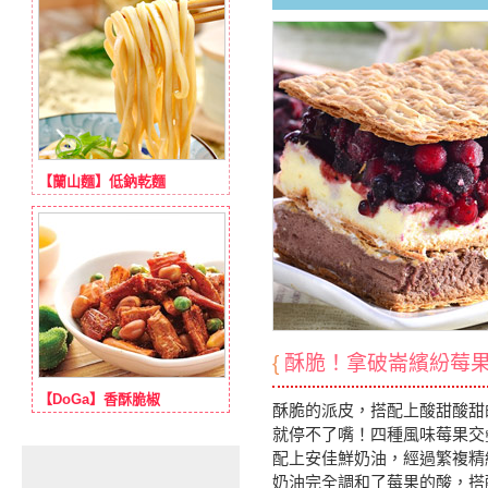
【蘭山麵】低鈉乾麵
{
酥脆！拿破崙繽紛莓
【DoGa】香酥脆椒
酥脆的派皮，搭配上酸甜酸甜
就停不了嘴！四種風味莓果交
配上安佳鮮奶油，經過繁複精
奶油完全調和了莓果的酸，搭