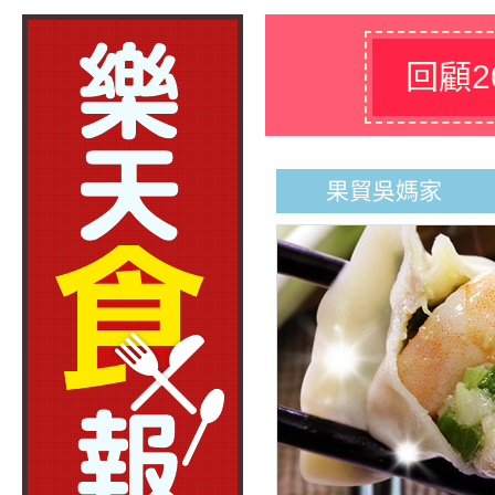
回顧2
果貿吳媽家