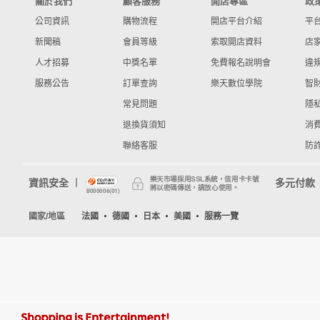
關於我們
顧客服務
開店專區
政
公司資訊
購物流程
開店平台介紹
平
新聞稿
會員等級
索取開店資料
店
人才招募
中獎名單
免費報名說明會
違
服務公告
訂單查詢
樂天數位學院
智
常見問題
隱
退換貨須知
消
聯絡客服
防
樂天市場採用SSL系統，信用卡卡號
資訊安全
多元付款
將以密碼傳送，請放心使用。
B000006(01)
國家/地區
法國
德國
日本
美國
服務一覽