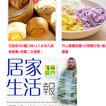
花捲系列6種口味12入★非凡美
竹山番薯乾麵×日晒粿仔乾×紫
食報導x老麵二次發酵！
蕃薯