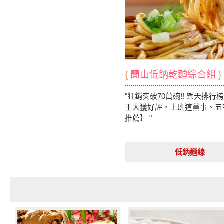
{
蘭山低鈉乾麵綜合組
}
"狂銷突破70萬碗!! 樂天排
王大獲好評，上班這黨事、五
推薦】 "
低鈉麵線