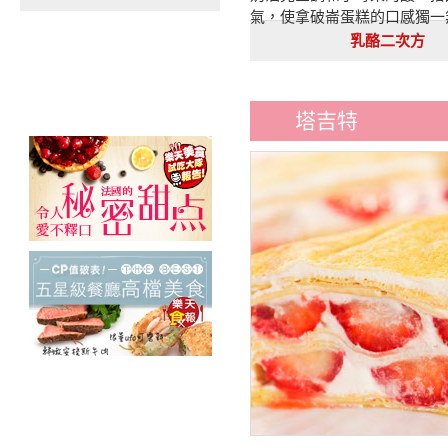
氣，使拿破崙蛋糕的口感獨一
乳酪二次方
塔吉特