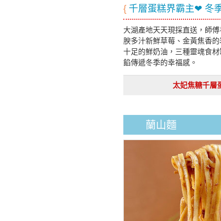
{
千層蛋糕界霸主❤ 冬
大湖產地天天現採直送，師傅
腴多汁新鮮草莓、金黃焦香的
十足的鮮奶油，三種靈魂食材
餡傳遞冬季的幸福感。
太妃焦糖千層
蘭山麵