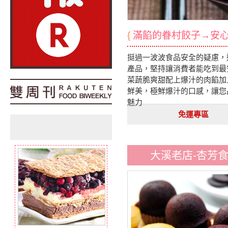
{
滿餡的眷村餃子→安
挺過一波波食品安全的疑慮，
產品，堅持讓消費者能吃到最
菜蔬脆爽甜配上爆汁的肉餡加
鮮美，極鮮爆汁的口感，讓您
魅力
免運專區
大溪老店-杏芳