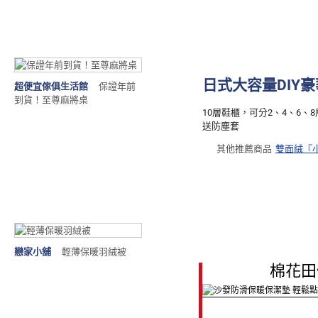
日式大容量DIY
超便宜傢俱生活館
保證年前
到貨！至尊麻將桌
10層鞋櫃，可分2、4、6、
送防塵套
其他推薦商品
雙面絨『
戀家小舖
輕薄保暖羽絨被
棉花田