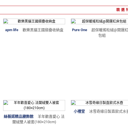
精選
apm life
歡樂黑貓王國摺疊收納盒
Pure One
超保暖搖粒絨@開運
包組
小禮堂
冰雪奇緣日製直飲式水
絲薇諾精品寢飾館
羊年歡喜愛心 法
蘭絨雙人被套(180×210cm)