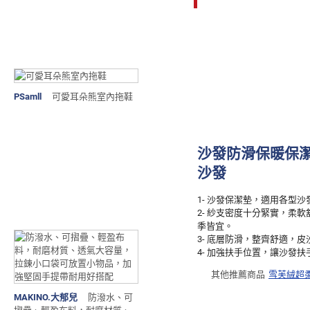
PSamll
可愛耳朵熊室內拖鞋
沙發防滑保暖保潔
沙發
1- 沙發保潔墊，適用各型沙
2- 紗支密度十分緊實，柔
季皆宜。
3- 底層防滑，整齊舒適，
4- 加強扶手位置，讓沙發
其他推薦商品
雪芙絨超
MAKINO.大郁兒
防潑水、可