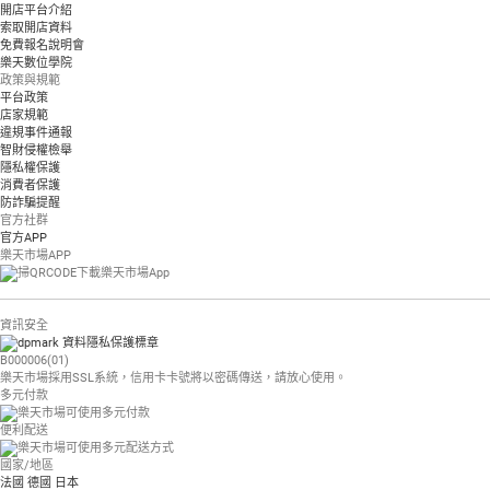
開店平台介紹
索取開店資料
免費報名說明會
樂天數位學院
政策與規範
平台政策
店家規範
違規事件通報
智財侵權檢舉
隱私權保護
消費者保護
防詐騙提醒
官方社群
官方APP
樂天市場APP
資訊安全
B000006(01)
樂天市場採用SSL系統，信用卡卡號將以密碼傳送，請放心使用。
多元付款
便利配送
國家/地區
法國
德國
日本