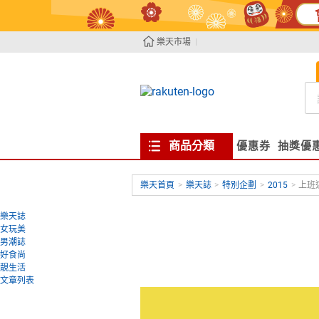
樂天市場
商品分類
優惠券
抽獎優
樂天首頁
>
樂天誌
>
特別企劃
>
2015
>
上班
樂天誌
女玩美
男潮誌
好食尚
靚生活
文章列表