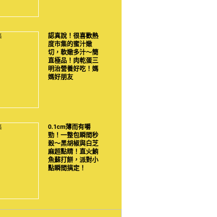
認真說！很喜歡熱
度市集的蜜汁嫩
切，軟嫩多汁～簡
直極品！肉乾蛋三
明治營養好吃！媽
媽好朋友
0.1cm薄而有嚼
勁！一整包瞬間秒
殺～黑胡椒與白芝
麻超點睛！直火鮪
魚蘇打餅，派對小
點瞬間搞定！