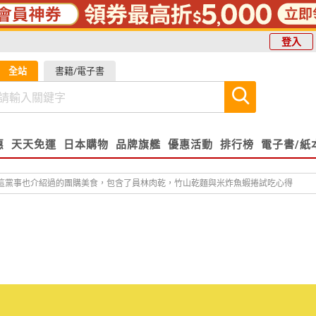
登入
全站
書籍/電子書
惠
天天免運
日本購物
品牌旗艦
優惠活動
排行榜
電子書/紙
這黨事也介紹過的團購美食，包含了員林肉乾，竹山乾麵與米炸魚蝦捲試吃心得