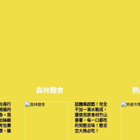
森林麵食
熱
台南行
這麵條超酷！完全
錯過的
不加一滴水製成，
卷。我
還使用原食材竹山
如絲緞
番薯，每一口都吃
有包裹
的到憨吉味！憨吉
漿，雖
空大推必吃！