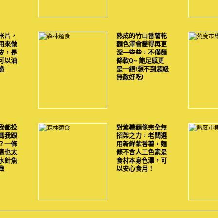
米片，
熟成的竹山番薯乾
用來做
麵色澤會變得再更
皮，是
深一些些，不僅麵
可以油
條軟Q~ 飽足感更
脆
是一絕!想不到超級
無敵好吃!
我都投
對紫薯麵條完全無
媽我跟
招架之力，老闆選
？一條
用新鮮紫番薯，麵
這也太
條不含人工色素是
水針魚
食材本身色澤，可
緻
以安心食用！