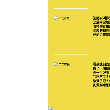
這麵衣叫做
是越南當地
春捲的春捲
米製的相同
炸的金黃酥
看到這剖面
降了，開朗
你一半好嗎
我吃不完！
紮實了吧！
肉質鮮嫩細