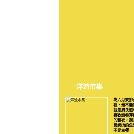
洋流市集
為六月安排
程，最不能
就是周氏蝦
喜歡蝦卷薄
的麵衣，還
著蝦肉的魚
不是主餐