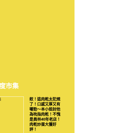
度市集
欸！這肉乾太犯規
了！口感又厚又有
嚼勁～本小姐封他
為吮指肉乾！不愧
是員林40年老店！
肉乾炒蛋大獲好
評！