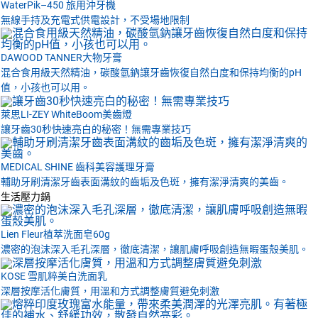
WaterPik–450 旅用沖牙機
無線手持及充電式供電設計，不受場地限制
DAWOOD TANNER大物牙膏
混合食用級天然精油，碳酸氫鈉讓牙齒恢復自然白度和保持均衡的pH
值，小孩也可以用。
萊思LI-ZEY WhiteBoom美齒燈
讓牙齒30秒快速亮白的秘密！無需專業技巧
MEDICAL SHINE 齒科美容護理牙膏
輔助牙刷清潔牙齒表面溝紋的齒垢及色斑，擁有潔淨清爽的美齒。
生活壓力鍋
Lien Fleur植萃洗面皂60g
濃密的泡沫深入毛孔深層，徹底清潔，讓肌膚呼吸創造無暇蛋殼美肌。
KOSE 雪肌粹美白洗面乳
深層按摩活化膚質，用溫和方式調整膚質避免刺激