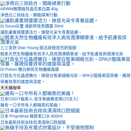
ARWIN雅聞極效晶亮美白霜 40g
淨透白三效結合，開啟掃黑行動
Dr.Douxi朵璽 凍齡熬夜奇蹟霜 50ml
讓肌膚重現健康活力，煥發光采令青春延續。
三三宣妍 Dear Young 賦活泉極效亮妍面膜
輕柔天然生物纖維有效滲入高效潤澤精華液，給予肌膚長保潤澤光采
Dr.Potion 嫩白無瑕生物纖維面膜
打造全方位晶透嫩白，煥發白皙美細緻光彩。SPA沙龍級美容保養，展現
保養效率的速度與深度。
天天癮咖啡
日本COGIT齒美人-潔牙美齒橡皮擦(25支入)
擁有一口令所有人都稱羨的美齒！
日本 Propolinse 蜂膠漱口水 600ml
日本最新技術去除烏漬清除口腔細菌