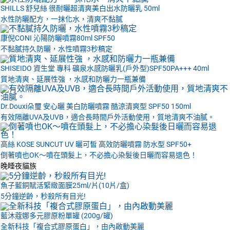
SHILLS 舒兒絲 很耐曬超清爽美白出水防曬乳 50ml
水性防曬配方，一抹化水，清爽不黏膩
康倪CONI 沁陽防曬噴霧80ml SPF50
不黏膩持久防曬，水性噴霧3秒稿定
SHISEIDO 資生堂 專科 礦泉水感防曬乳(戶外型)SPF50PA+++ 40ml
質地清爽、延展性強 ，水感和防曬力一瓶兼備
Dr.Douxi朵璽 安心曬 美白防曬噴霧 酷涼清爽型 SPF50 150ml
有效隔離UVA及UVB，適合長時間戶外活動使用，質地清爽不油膩。
高絲 KOSE SUNCUT UV 曬可皙 高效防曬噴霧 防水型 SPF50+
倒著噴也OK～噴在頭髮上，不必擔心染髮後日曬而容易退色！
晚睡夜貓族
魚子藍銅賦活緊緻面膜25ml/片(10片/盒)
5分鐘逆齡，秒殺所有目光!
藍沐蔻娜多元膠原粉單罐 (200g/罐)
全新科技「複合式膠原蛋白」，由內啟動美麗