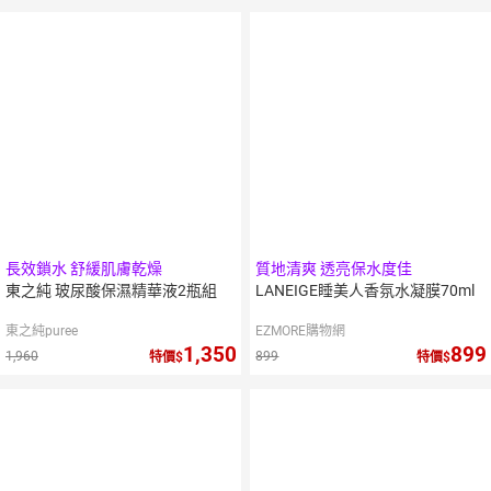
長效鎖水 舒緩肌膚乾燥
質地清爽 透亮保水度佳
東之純 玻尿酸保濕精華液2瓶組
LANEIGE睡美人香氛水凝膜70ml
東之純puree
EZMORE購物網
1,350
899
1,960
899
特價
特價
10
倍
點數