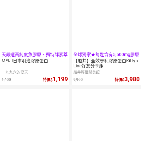
天嚴選高純度魚膠原，獨特酵素萃
全球獨家★每匙含有5,500mg膠原
取微小分子
蛋白及15億乳酸菌
MEIJI日本明治膠原蛋白
【船井】全效專利膠原蛋白Kitty x
Line好友分享組
一九九六的夏天
船井輕纖醫美館
1,199
3,980
1,400
9,900
特價
特價