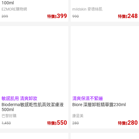
肌膚Q彈不緊繃
100ml
EZMORE購物網
mildskin 麥德絲肌
399
248
399
990
特價
特價
10
倍
點數
敏感肌用 清爽卸妝
清爽保濕不緊繃
Bioderma敏感乾性肌高效潔膚液
Biore 深層卸粧精華露230ml
500ml
巴黎好購
康是美
550
280
1,450
280
特價
特價