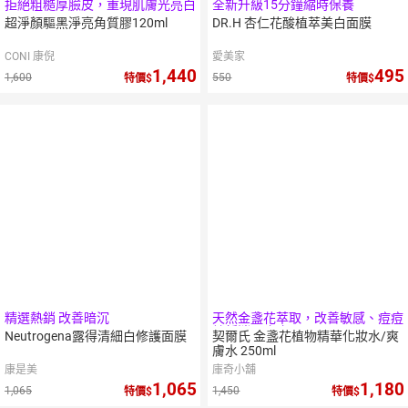
拒絕粗糙厚臉皮，重現肌膚光亮白
全新升級15分鐘縮時保養
超淨顏驅黑淨亮角質膠120ml
DR.H 杏仁花酸植萃美白面膜
CONI 康倪
愛美家
1,440
495
1,600
550
特價
特價
10
倍
點數
精選熱銷 改善暗沉
天然金盞花萃取，改善敏感、痘痘
鎮靜消炎痘痘
Neutrogena露得清細白修護面膜
契爾氏 金盞花植物精華化妝水/爽
膚水 250ml
康是美
庫奇小舖
1,065
1,180
1,065
1,450
特價
特價