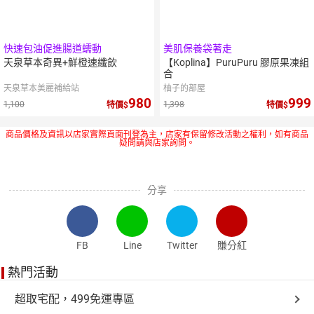
快速包油促進腸道蠕動
美肌保養袋著走
天泉草本奇異+鮮橙速纖飲
【Koplina】PuruPuru 膠原果凍組
合
天泉草本美麗補給站
柚子的部屋
980
999
1,100
1,398
特價
特價
商品價格及資訊以店家實際頁面刊登為主，店家有保留修改活動之權利，如有商品
疑問請與店家詢問。
分享
FB
Line
Twitter
賺分紅
熱門活動
超取宅配，499免運專區