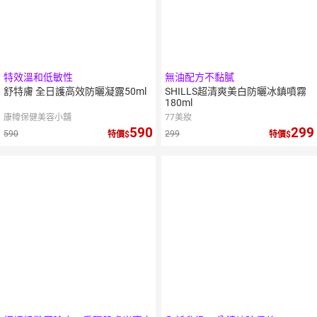
特效溫和低敏性
無油配方不黏膩
舒特膚 全日護高效防曬凝露50ml
SHILLS超清爽美白防曬冰鎮噴霧
180ml
康幃保健美容小舖
77美妝
590
299
590
299
特價
特價