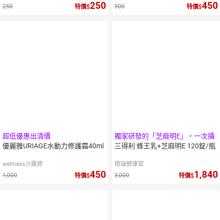
250
450
250
500
特價
特價
超低優惠出清價
獨家研發的「芝麻明E」，一次攝
取多達40種以上營養素。
優麗雅URIAGE水動力修護霜40ml
三得利 蜂王乳+芝麻明E 120錠/瓶
wellness沙露德
德瑞健康家
450
1,840
1,000
3,000
特價
特價