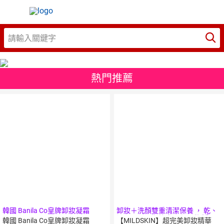
熱門推薦
韓國 Banila Co皇牌卸妝凝霜
卸妝＋洗顏雙重清潔保養 ， 乾、
100ml
濕兩用，一瓶搞定， 深層潔淨，
韓國 Banila Co皇牌卸妝凝霜
【MILDSKIN】超完美卸妝精華