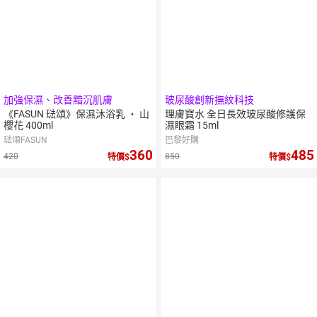
加強保濕、改善黯沉肌膚
玻尿酸創新撫紋科技
《FASUN 琺頌》保濕沐浴乳 ‧ 山
理膚寶水 全日長效玻尿酸修護保
櫻花 400ml
濕眼霜 15ml
琺頌FASUN
巴黎好購
360
485
420
850
特價
特價
2
倍
10
倍
點數
點數