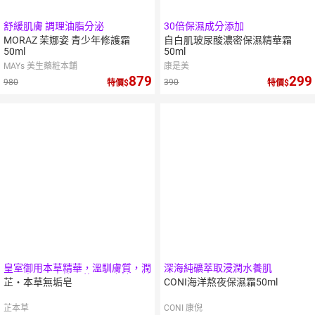
舒緩肌膚 調理油脂分泌
30倍保濕成分添加
MORAZ 茉娜姿 青少年修護霜
自白肌玻尿酸濃密保濕精華霜
50ml
50ml
MAYs 美生藥粧本舖
康是美
879
299
980
390
特價
特價
皇室御用本草精華，溫馴膚質，潤
深海純礦萃取浸潤水養肌
澤肌膚，全身皆可使用，亦適用於
芷‧本草無垢皂
CONI海洋熬夜保濕霜50ml
嬰幼兒與敏弱肌
芷本草
CONI 康倪