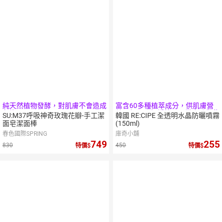
純天然植物發酵，對肌膚不會造成
富含60多種植萃成分，供肌膚營
負擔。
養、保濕、舒緩外，可徹底防禦紫
SU:M37呼吸神奇玫瑰花瓣-手工潔
韓國 RE:CIPE 全透明水晶防曬噴霧
外線
面皂潔面棒
(150ml)
春色國際SPRING
庫奇小舖
749
255
830
450
特價
特價
5
倍
點數