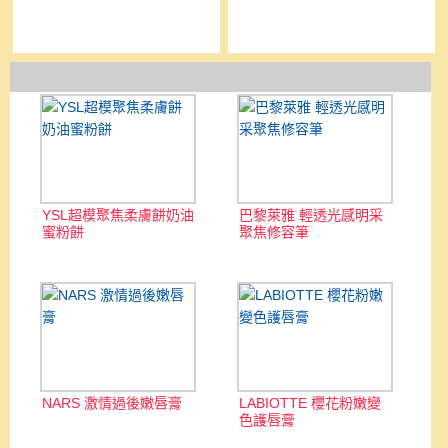
YSL超模聚焦柔膚餅奶油
巴黎萊雅 輕透光感明采
蜜粉餅
聚焦修容筆
NARS 激情過後嫩唇膏
LABIOTTE 櫻花粉嫩變
色護唇膏