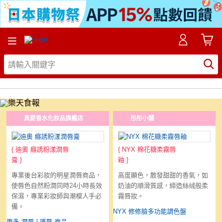
真愛香水化妝品旗艦店
彤彤小舖
{
迪奧 癮誘粉漾潤唇
{
NYX 棉花糖柔霧唇
膏
}
釉
}
專業後台彩妝的明星潤唇商品，
高度顯色，散發甜甜的香氣，如
使唇色自然粉潤同時24小時長效
奶油的順滑質感，締造絲绒般柔
保濕，專業彩妝師與潮模人手必
霧唇妝。
備。
NYX 修修臉多功能調色盤
更多 潤唇 | 護唇 商品