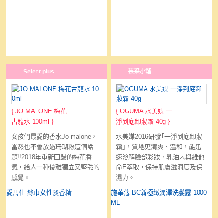
Select plus
芸采小舖
{
JO MALONE 梅花
{
OGUMA 水美媒 一
古龍水 100ml
}
淨到底卸妝霜 40g
}
女孩們最愛的香水Jo malone，
水美媒2016研發｢一淨到底卸妝
當然也不會放過珊瑚粉這個話
霜｣，質地更清爽、溫和，能迅
題!!2018年重新回歸的梅花香
速溶解臉部彩妝，乳油木與維他
氣，給人一種優雅獨立又堅強的
命E萃取，保持肌膚滋潤度及保
感覺。
濕力。
愛馬仕 絲巾女性淡香精
施華蔻 BC新極緻潤澤洗髮露 1000
ML