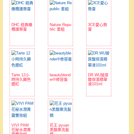
DHC 經典橄
Nature Repu
3CE愛心唇
欖護唇膏
blic 套組
膏
Tarte 12小
beautyblend
DR.WU玻尿
時持久顯色
er®修容蛋
酸保濕精華
腮紅
液101ml
VIVI PAM
花王 pyuan
花秘水潤菁
黑醋栗洗髮