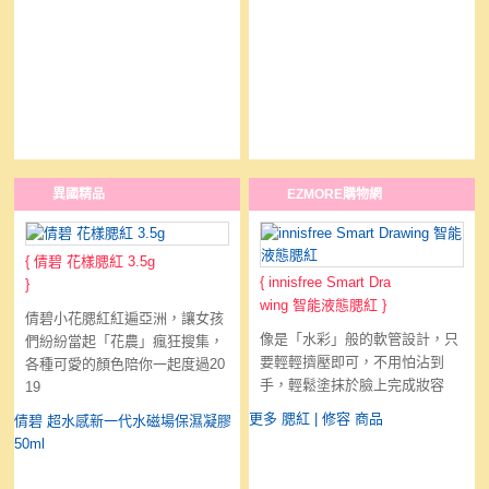
異國精品
EZMORE購物網
{
倩碧 花樣腮紅 3.5g
{
innisfree Smart Dra
}
wing 智能液態腮紅
}
倩碧小花腮紅紅遍亞洲，讓女孩
像是「水彩」般的軟管設計，只
們紛紛當起「花農」瘋狂搜集，
要輕輕擠壓即可，不用怕沾到
各種可愛的顏色陪你一起度過20
手，輕鬆塗抹於臉上完成妝容
19
更多 腮紅 | 修容 商品
倩碧 超水感新一代水磁場保濕凝膠
50ml