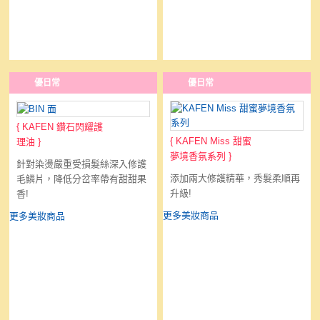
優日常
優日常
{
KAFEN 鑽石閃耀護
{
KAFEN Miss 甜蜜
理油
}
夢境香氛系列
}
針對染燙嚴重受損髮絲深入修護
添加兩大修護精華，秀髮柔順再
毛鱗片，降低分岔率帶有甜甜果
升級!
香!
更多美妝商品
更多美妝商品