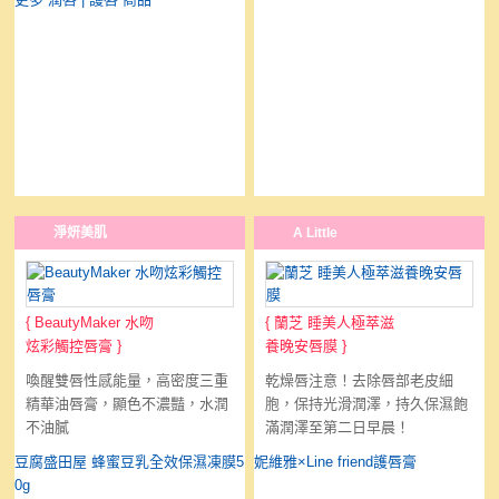
淨妍美肌
A Little
{
BeautyMaker 水吻
{
蘭芝 睡美人極萃滋
炫彩觸控唇膏
}
養晚安唇膜
}
喚醒雙唇性感能量，高密度三重
乾燥唇注意！去除唇部老皮細
精華油唇膏，顯色不濃豔，水潤
胞，保持光滑潤澤，持久保濕飽
不油膩
滿潤澤至第二日早晨！
豆腐盛田屋 蜂蜜豆乳全效保濕凍膜5
妮維雅×Line friend護唇膏
0g