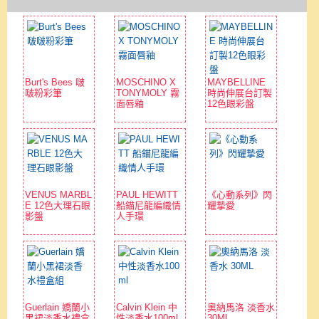
Burt's Bees 啵
MOSCHINO X
MAYBELLINE
啵粉彩筆
TONYMOLY 霧
時尚伸展台訂製
面唇釉
12色眼彩盤
VENUS MARBL
PAUL HEWITT
《心動系列》閃
E 12色大理石眼
船錨尼龍編織情
耀摯愛
影盤
人手環
Guerlain 嬌蘭小
Calvin Klein 中
奧納馬洛 淡香水
黑裙淡香水禮盒
性淡香水100ml
30ML