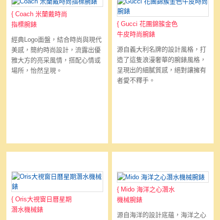
{
Coach 米蘭戴時尚
{
Gucci 花團錦簇金色
指標腕錶
牛皮時尚腕錶
經典Logo面盤，結合時尚與現代
源自義大利名牌的設計風格，打
美感，簡約時尚設計，流露出優
造了這隻浪漫奢華的腕錶風格，
雅大方的亮采風情，搭配心情或
呈現出的細膩質感，絕對讓擁有
場所，怡然呈現。
者愛不釋手。
Oris 大視窗日曆星期潛水機械
Mido 海洋之心潛水機械腕錶
錶
{
Mido 海洋之心潛水
{
Oris大視窗日曆星期
機械腕錶
潛水機械錶
源自海洋的設計底蘊，海洋之心