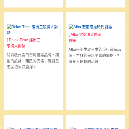
Relax Time 經典三眼情人對錶
Alba 聖誕限定時尚對錶
{
Alba 聖誕限定時尚
{
Relax Time 經典三
對錶
眼情人對錶
Alba是誕生於日本的流行鐘錶品
關詩敏代言的台灣鐘錶品牌，獨
牌，主打的是以平實的價格，打
創的設計、親民的價格，絕對是
造令人信賴的品質
您送禮的好選擇。
Coach 米蘭戴時尚指標腕錶
Gucci 花團錦簇金色牛皮時尚
腕錶