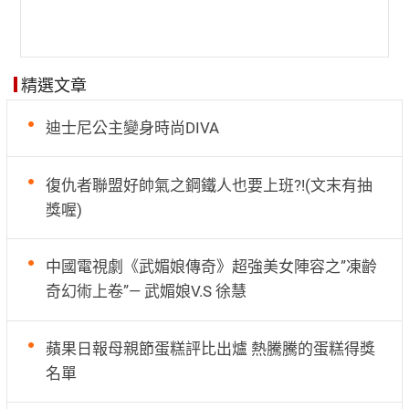
精選文章
迪士尼公主變身時尚DIVA
復仇者聯盟好帥氣之鋼鐵人也要上班?!(文末有抽
獎喔)
中國電視劇《武媚娘傳奇》超強美女陣容之”凍齡
奇幻術上卷”— 武媚娘V.S 徐慧
蘋果日報母親節蛋糕評比出爐 熱騰騰的蛋糕得獎
名單