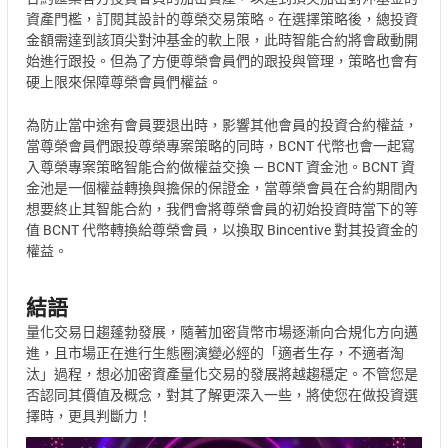
資產門檻，訂閱其設計的尊榮交易策略。在選擇策略後，總投資
金額需達到該頂尖對沖基金的軟上限，此時智能合約將會啟動開
始進行跟投。但為了方便尊榮會員們的跟投與管理，策略也會有
硬上限來保障尊榮會員們權益。
為防止當中途有會員要退出時，影響其他會員的投資合約權益，
當尊榮會員們跟投尊榮專案策略的同時，BCNT 代幣也會一起寫
入尊榮專案策略智能合約做權益交換 — BCNT 資金池。BCNT 資
金池是一個權益轉換與擔保的保證金，當尊榮會員在合約期間內
想要終止其智能合約，我們會將尊榮會員的初始投資時當下的等
值 BCNT 代幣轉換給尊榮會員，以換取 Bincentive 對其投資金的
權益。
結語
量化交易日趨蓬勃發展，隨著加密貨幣市場逐漸向合規化方向邁
進，且市場正在進行生態圈演變必經的「適者生存，不適者淘
汰」過程，想必加密資產量化交易的發展將越趨穩定。不管您是
否認同其價值及概念，對其了解更深入一些，將使您在做投資選
擇時，更具判斷力！