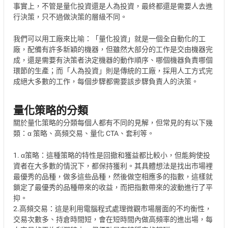
事實上，不管是量化投資還是人為投資，最終都還是需要人去進
行決策，只不過做決策的層級不同。
我們可以用工廠來比喻：「量化投資」就是一個全自動化的工
廠，配備有許多新穎的機器，但雖然大部分的工作是交由機器完
成，還是需要有決策者決定機器的動作順序、哪個機器負責哪個
環節的生產；而「人為投資」則是傳統的工廠，採用人工方式完
成絕大多數的工作，每個步驟都需要該步驟負責人的決策。
量化策略的分類
關於量化策略的分類每個人都有不同的見解，但常見的有以下幾
類：α 策略、高頻交易、量化 CTA、套利等。
1. α策略：這種策略的特性是回撤和獲益都比較小，但能夠使投
資者在大多數的情況下，都保持獲利。其具體想法是找出市場裡
最優秀的品種，做多這些品種，然後做空相應多的指數，這樣就
鎖定了最優秀的品種帶來的收益，而把指數帶來的波動進行了平
抑。
2.高頻交易：這是利用電腦程式處理微觀市場層面的不均衡性，
交易次數多、持倉時間短，會在短時間內做高頻率的進出場，每