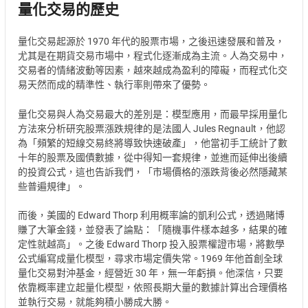
量化交易的歷史
量化交易起源於 1970 年代的股票市場，之後迅速發展和普及，
尤其是在期貨交易市場中，程式化逐漸成為主流。人為交易中，
交易者的情緒波動等因素，越來越成為盈利的障礙，而程式化交
易天然而成的精準性、執行率則帶來了優勢。
量化交易與人為交易最大的差別是：模型應用，而最早採用量化
方法來分析研究股票漲跌規律的是法國人 Jules Regnault，他認
為「頻繁的短線交易終將導致快速破產」，他當初手工統計了數
十年的股票及國債數據，從中得知一套規律，並進而延伸出後續
的投資公式，這也告訴我們，「市場價格的漲跌背後必然隱藏某
些普遍規律」。
而後，美國的 Edward Thorp 利用概率論的凱利公式，透過賭博
賺了大筆金錢，並發表了論點：「隨機事件樣本越多，結果的確
定性就越高」。之後 Edward Thorp 投入股票權證市場，將數學
公式編寫成量化模型，尋求市場定價失常。1969 年他首創全球
量化交易對沖基金，經營近 30 年，無一年虧損。他深信，只要
依靠概率建立起量化模型，依照長期大量的數據計算出合理價格
並執行交易，就能夠積小勝成大勝。