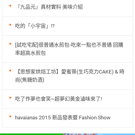
『九品元』真材實料 美味介紹
吃的「小宇宙」!?
[試吃宅配]很普通水煎包-吃來一點也不普通 回購
率超高水煎包
【思想家烘焙工坊】愛蜜蒂(生巧克力CAKE) & 時
尚(焦糖奶酒)
吃了作夢也會笑~超夢幻黃金滷味來了!
havaianas 2015 新品發表暨 Fashion Show