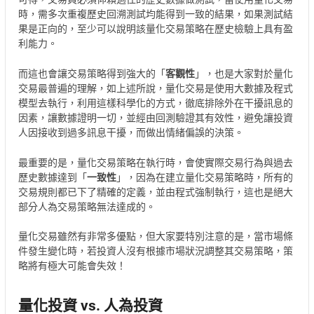
時，需多次重複歷史回溯測試均能得到一致的結果，如果測試結
果是正向的，至少可以說明該量化交易策略在歷史檢驗上具有盈
利能力。
而這也會讓交易策略得到強大的「
客觀性
」，也是大家對於量化
交易最普遍的理解，如上述所說，量化交易是使用大數據及程式
模型去執行，利用這樣科學化的方式，徹底排除外在干擾訊息的
因素，讓數據證明一切，並經由回測驗證其有效性，避免讓投資
人因接收到過多訊息干擾，而做出情緒偏誤的決策。
最重要的是，量化交易策略在執行時，會使實際交易行為與過去
歷史數據達到「
一致性
」，因為在建立量化交易策略時，所有的
交易規則都已下了精確的定義，並由程式強制執行，這也是絕大
部分人為交易策略無法達成的。
量化交易雖然有非常多優點，但大家要特別注意的是，當市場條
件發生變化時，若投資人沒有根據市場狀況調整其交易策略，策
略將有極大可能會失效！
量化投資 vs. 人為投資