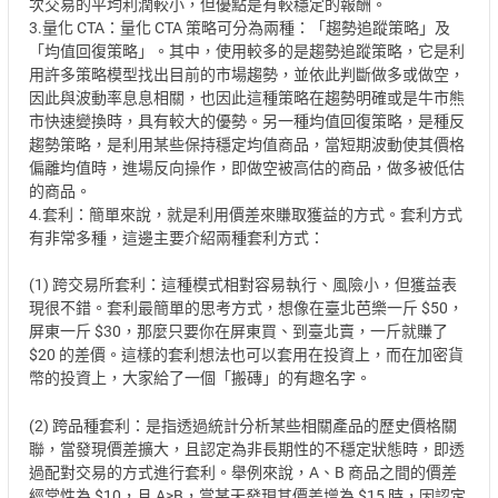
次交易的平均利潤較小，但優點是有較穩定的報酬。
3.量化 CTA：量化 CTA 策略可分為兩種：「趨勢追蹤策略」及
「均值回復策略」。其中，使用較多的是趨勢追蹤策略，它是利
用許多策略模型找出目前的市場趨勢，並依此判斷做多或做空，
因此與波動率息息相關，也因此這種策略在趨勢明確或是牛市熊
市快速變換時，具有較大的優勢。另一種均值回復策略，是種反
趨勢策略，是利用某些保持穩定均值商品，當短期波動使其價格
偏離均值時，進場反向操作，即做空被高估的商品，做多被低估
的商品。
4.套利：簡單來說，就是利用價差來賺取獲益的方式。套利方式
有非常多種，這邊主要介紹兩種套利方式：
(1) 跨交易所套利：這種模式相對容易執行、風險小，但獲益表
現很不錯。套利最簡單的思考方式，想像在臺北芭樂一斤 $50，
屏東一斤 $30，那麼只要你在屏東買、到臺北賣，一斤就賺了
$20 的差價。這樣的套利想法也可以套用在投資上，而在加密貨
幣的投資上，大家給了一個「搬磚」的有趣名字。
(2) 跨品種套利：是指透過統計分析某些相關產品的歷史價格關
聯，當發現價差擴大，且認定為非長期性的不穩定狀態時，即透
過配對交易的方式進行套利。舉例來說，A、B 商品之間的價差
經常性為 $10，且 A>B，當某天發現其價差增為 $15 時，因認定