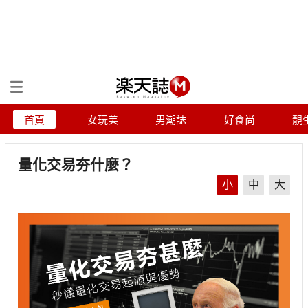
首頁
女玩美
男潮誌
好食尚
靚
量化交易夯什麼？
小
中
大