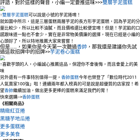
評語，對於這樣的聲音，小編一定要推這味>>>
雙層芋泥蛋糕
↑
雙層芋泥蛋糕
可以說是小號的芋泥捲唷！
就如圖中所示，這是三層蛋糕兩層芋泥的長方形芋泥蛋糕，因為芋泥的分
量比較少，所以比較不油膩，而且價格還比較便宜唷！但是！芋泥餡的口
感跟味道一點也不會少，實在是非常物美價廉的選擇，現在已經是小編的
心頭好了，所以特地推薦大家來嘗嘗！
但是……，如果你是今天第一次聽過
香帥
，那我還是建議你先試
過這款招牌中的招牌>>
芋泥卷心蛋糕
↑喜歡芋頭的人，小編誠心推薦這品，保證你不會後悔，而且會愛上的美
味
另外還有一件事特別值得一提，
香帥蛋糕
今年也榮登了「數位時代2011
人氣賣家100強」啦！連續兩年都入榜真的可是說是超優質的店家捏！希
望
香帥
繼續加油，做出更多更棒的蛋糕來滿足我們的胃！
快來選購-->
香帥蛋糕
《相關商品》
精緻紅豆捲
黑糖芋地瓜捲
更多蛋糕捲
更多美食