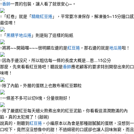
↑
香帥
一貫的包裝，讓人看了就很安心~。
↑「紅卷」就是「
精緻紅豆捲
」，平常要冷凍保存，解凍後5~15分鐘口感
最佳唷！
↑「
黑糖芋地瓜捲
」則是貼了這樣的貼紙
↑將將~~開箱囉~~~很明顯左邊的是
紅豆捲
，那右邊的就是
地瓜捲
啦！
↑因為手邊沒尺，所以粗估每一條的長度大概是….恩….15公分
那麼，先來看看紅豆捲吧！聽說是
香帥
應老顧客的要求特別開發出來的口
味唷！
↑除了內餡，外層的蛋糕上也散布著紅豆顆粒
↑一條差不多可以切9塊，分量很剛好！
↑用了嚴選紅豆每天細火熬煮出來的紅豆泥餡，你看看這濕潤飽滿的內
餡，真的太犯規了！(敲碗)
說真的，剛聽到
紅豆捲
，小編原本以為會是那種甜膩膩的蛋糕，沒想到一
口咬下，竟然沒沒想像中的甜！不過綿密的口感卻也讓人回味無窮，而且