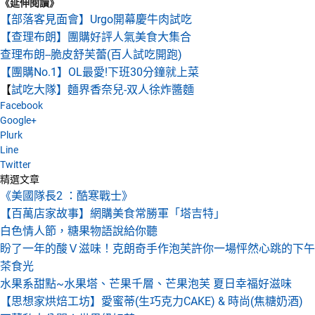
《延伸閱讀》
【部落客見面會】Urgo開幕慶牛肉試吃
【查理布朗】團購好評人氣美食大集合
查理布朗--脆皮舒芙蕾(百人試吃開跑)
【團購No.1】OL最愛!下班30分鐘就上菜
【
試吃大隊】麵界香奈兒-双人徐炸醬麵
Facebook
Google+
Plurk
Line
Twitter
精選文章
《美國隊長2 ：酷寒戰士》
【百萬店家故事】網購美食常勝軍「塔吉特」
白色情人節，糖果物語說給你聽
盼了一年的酸Ｖ滋味！克朗奇手作泡芙許你一場怦然心跳的下午
茶食光
水果系甜點~水果塔、芒果千層、芒果泡芙 夏日幸福好滋味
【思想家烘焙工坊】愛蜜蒂(生巧克力CAKE) & 時尚(焦糖奶酒)