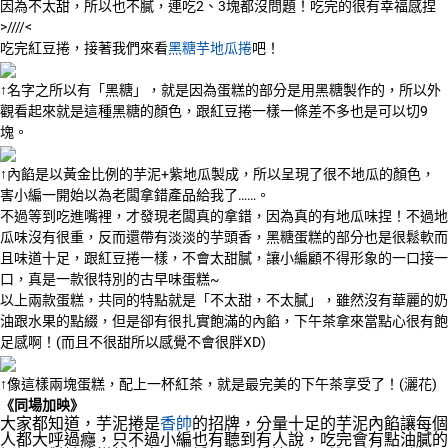
因為不太甜，所以也不膩，連吃2、3塊都沒問題！吃完的很有幸福感捏
>////<
吃完紅豆捲，接著我們來看
黑糖芋地瓜捲
吧！
↑名字之所以有「黑糖」，就是因為蛋糕的部分是用黑糖製作的，所以外
觀看起來就是這種黑糖的顏色，跟紅豆捲一樣一條差不多也是可以切9
塊。
↑內餡是以黃金比例的芋泥+紫地瓜製成，所以呈現了很不地瓜的顏色，
害小編一開始以為老闆拿錯產品給我了……。
不過等到吃進嘴裡，才發現老闆真的拿錯，因為真的有地瓜味捏！不過地
瓜味沒有很重，反而還帶有淡淡的芋頭香，黑糖蛋糕的部分也是很鬆軟而
且味道十足，跟紅豆捲一樣，不會太甜膩，讓小編顧不得形象的一口接一
口，真是一款很特別的古早味蛋糕~
以上兩款蛋糕，共同的特點就是「不太甜，不太膩」，雖然沒有華麗的奶
油跟水果的點綴，但是卻有很扎實飽滿的內餡，下午茶拿來當點心很有飽
足感啊！(而且不很甜所以感覺不會很胖XD)
↑像這樣兩塊蛋糕，配上一杯紅茶，就是最完美的下午茶享受了！(灑花)
《同場加映》
大家都知道，芋泥捲是
香帥
的招牌，分量十足的芋泥內餡讓每個
人都大呼過癮，只不過小編也有聽到有人說，吃完會有點油膩的