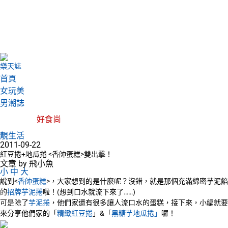
樂天誌
首頁
女玩美
男潮誌
好食尚
靚生活
2011-09-22
紅豆捲+地瓜捲 <香帥蛋糕>雙出擊！
文章 by 飛小魚
小
中
大
說到<
香帥蛋糕
>，大家想到的是什麼呢？沒錯，就是那個充滿綿密芋泥餡
的
招牌芋泥捲
啦！(想到口水就流下來了……)
可是除了
芋泥捲
，他們家還有很多讓人流口水的蛋糕，接下來，小編就要
來分享他們家的「
精緻紅豆捲
」&「
黑糖芋地瓜捲」
囉！