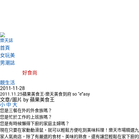
樂天誌
首頁
女玩美
男潮誌
好食尚
靚生活
2011-11-28
2011.11.25蘋果美食王-樂天美食到府 so “e”asy
文章/圖片 by 蘋果美食王
小
中
大
您是三餐在外的外食族嗎？
您是忙於工作的上班族嗎？
您是有時候懶得下廚的家庭主婦嗎？
現在只要在家動動滑鼠，就可以輕鬆方便吃到美味料理！樂天市場精選九
家人氣商店，除了有嚴選的食材、美味的熟食，還有讓您輕鬆在家下廚的