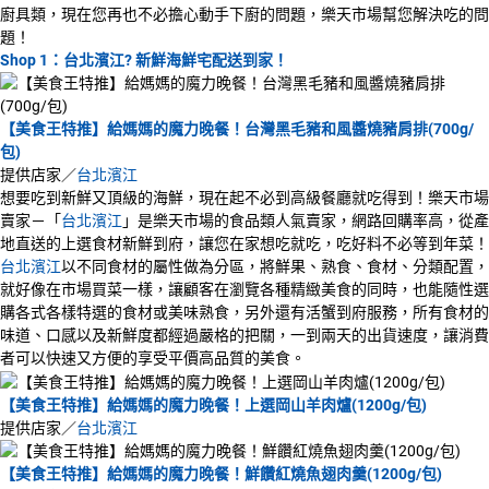
廚具類，現在您再也不必擔心動手下廚的問題，樂天市場幫您解決吃的問
題！
Shop 1：台北濱江? 新鮮海鮮宅配送到家！
【美食王特推】給媽媽的魔力晚餐！台灣黑毛豬和風醬燒豬肩排(700g/
包)
提供店家／
台北濱江
想要吃到新鮮又頂級的海鮮，現在起不必到高級餐廳就吃得到！樂天市場
賣家－「
台北濱江
」是樂天市場的食品類人氣賣家，網路回購率高，從產
地直送的上選食材新鮮到府，讓您在家想吃就吃，吃好料不必等到年菜！
台北濱江
以不同食材的屬性做為分區，將鮮果、熟食、食材、分類配置，
就好像在市場買菜一樣，讓顧客在瀏覽各種精緻美食的同時，也能隨性選
購各式各樣特選的食材或美味熟食，另外還有活蟹到府服務，所有食材的
味道、口感以及新鮮度都經過嚴格的把關，一到兩天的出貨速度，讓消費
者可以快速又方便的享受平價高品質的美食。
【美食王特推】給媽媽的魔力晚餐！上選岡山羊肉爐(1200g/包)
提供店家／
台北濱江
【美食王特推】給媽媽的魔力晚餐！鮮饡紅燒魚翅肉羹(1200g/包)