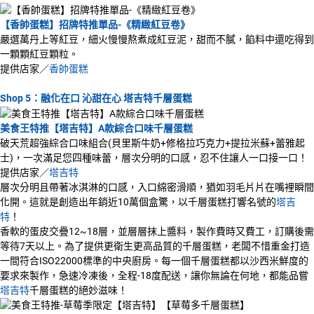
【香帥蛋糕】招牌特推單品-《精緻紅豆卷》
嚴選萬丹上等紅豆，細火慢慢熬煮成紅豆泥，甜而不膩，餡料中還吃得到
一顆顆紅豆顆粒。
提供店家／
香帥蛋糕
Shop 5：融化在口 沁甜在心 塔吉特千層蛋糕
美食王特推【塔吉特】A款綜合口味千層蛋糕
破天荒超強綜合口味組合(貝里斯牛奶+修格拉巧克力+提拉米蘇+蕾雅起
士)，一次滿足您四種味蕾，層次分明的口感，忍不住讓人一口接一口！
提供店家／
塔吉特
層次分明且帶著冰淇淋的口感，入口綿密滑順，猶如羽毛片片在嘴裡瞬間
化開。這就是創造出年銷近10萬個盒驚，以千層蛋糕打響名號的
塔吉
特
！
香軟的蛋皮交疊12~18層，並層層抹上醬料，製作費時又費工，訂購後需
等待7天以上。為了提供更衛生更高品質的千層蛋糕，老闆不惜重金打造
一間符合ISO22000標準的中央廚房。每一個千層蛋糕都以沙西米鮮度的
要求來製作，急速冷凍後，全程-18度配送，讓你無論在何地，都能品嘗
塔吉特
千層蛋糕的絕妙滋味！