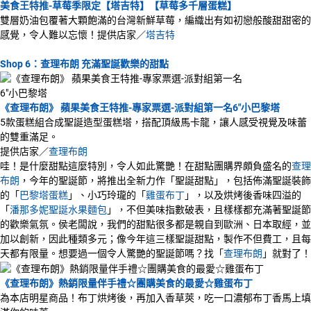
美食王特推-草莓季限定【塔吉特】【草莓多千層蛋糕】
雙層奶油包覆著大顆飽滿的台灣新鮮草莓，編織出有如初戀般酸甜甜密的
感覺，令人難以忘懷！提供店家／
塔吉特
Shop 6：查理布朗 充滿聖誕歡樂的甜點
《查理布朗》 蘋果美食王特推-專家票選-派對組第一名6"小巴黎塔
5款蛋糕組合成聖誕造型蛋糕塔，搭配頂級馬卡龍，讓人感受視覺及味蕾
的雙重滿足。
提供店家／
查理布朗
哇！是什麼甜點這麼特別，令人如此驚艷！在甜點團購界頗負盛名的
查理
布朗
，今年的聖誕節，將推出全新力作「聖誕甜點」，包括佈滿聖誕裝飾
的「
巴黎塔蛋糕
」、小巧玲瓏的「
雞蛋布丁
」，以及烘烤後香味四溢的
「
潘那多妮聖誕水果麵包
」，不但美味指數破表，且樣樣都充滿著聖誕節
的歡樂氣氛。侯老闆說，我們的甜點很多都是親自到歐洲、日本取經，並
加以創新，因此種類多元；像今年這三樣聖誕甜點，製作不但費工，且每
天都有限量。想要過一個令人驚艷的聖誕節嗎？找「
查理布朗
」就對了！
《查理布朗》熱銷限量伴手禮☆團購美食的最愛☆雞蛋布丁
為本店明星商品！布丁烘烤後，再加入香草莢，吃一口濃郁布丁香馬上填