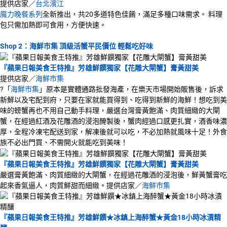
提供店家／
台北濱江
魔力晚餐系列
全新推出，共20多道特色佳餚，滿足多種口味需求。 料理
包只需加熱即可食用，方便快速。
Shop 2：海鮮市集 頂級活蟹平民價位 輕鬆吃好味
『蘋果日報美食王特推』芳雄鮮饌獨家【花雕大閘蟹】膏黃甜美
提供店家／
海鮮市集
?「
海鮮市集
」原本是實體通路批發海產，在樂天市場開始販售後，訴求
新鮮以及宅配到府，只要在家就能買得到、吃得到新鮮的海鮮！想吃到美
味的螃蟹再也不用自己動手料理，嚴選台灣膏黃飽滿、肉質細緻的大閘
蟹，在經過紅酒及花雕酒的浸泡醃製後，蟹肉經過口感更扎實，酒香味濃
厚，全程冷凍宅配送到家，解凍後就可以吃，不必加熱就風味十足！外食
族不必出門買、不需開火就能吃到美味！
『蘋果日報美食王特推』芳雄鮮饌獨家【花雕大閘蟹】膏黃甜美
嚴選膏黃飽滿、肉質細緻的大閘蟹，在經過花雕酒的浸泡後，鮮黃蟹膏吃
起來香氣逼人，肉質鮮甜而細緻。提供店家／
海鮮市集
『蘋果日報美食王特推』芳雄鮮饌★冰鎮上海醉蟹★黃金18小時冰漬精