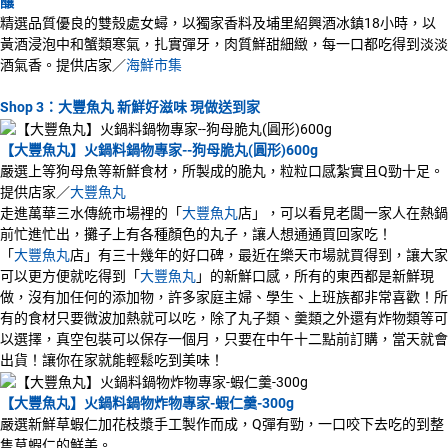
釀
精選品質優良的雙殼處女蟳，以獨家香料及埔里紹興酒冰鎮18小時，以
黃酒浸泡中和蟹類寒氣，扎實彈牙，肉質鮮甜細緻，每一口都吃得到淡淡
酒氣香。提供店家／
海鮮市集
Shop 3：大豐魚丸 新鮮好滋味 現做送到家
【大豐魚丸】火鍋料鍋物專家--狗母脆丸(圓形)600g
嚴選上等狗母魚等新鮮食材，所製成的脆丸，粒粒口感紮實且Q勁十足。
提供店家／
大豐魚丸
走進萬華三水傳統市場裡的「
大豐魚丸
店」，可以看見老闆一家人在熱鍋
前忙進忙出，攤子上有各種顏色的丸子，讓人想通通買回家吃！
「
大豐魚丸
店」有三十幾年的好口碑，最近在樂天市場就買得到，讓大家
可以更方便就吃得到「
大豐魚丸
」的新鮮口感，所有的東西都是新鮮現
做，沒有加任何的添加物，許多家庭主婦、學生、上班族都非常喜歡！所
有的食材只要微波加熱就可以吃，除了丸子類、羹類之外還有炸物類等可
以選擇，真空包裝可以保存一個月，只要在中午十二點前訂購，當天就會
出貨！讓你在家就能輕鬆吃到美味！
【大豐魚丸】火鍋料鍋物炸物專家-蝦仁羹-300g
嚴選新鮮草蝦仁加花枝漿手工製作而成，Q彈有勁，一口咬下去吃的到整
隻草蝦仁的鮮美。