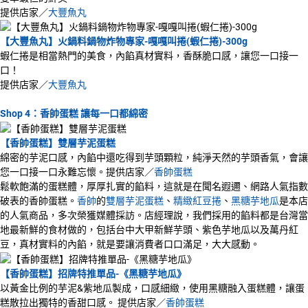
提供店家／
大豐魚丸
【大豐魚丸】火鍋料鍋物炸物專家-嘎嘎叫捲(蝦仁捲)-300g
蝦仁捲是相當熱門的美食，內餡真材實料，香酥脆口感，讓您一口接一
口！
提供店家／
大豐魚丸
Shop 4：香帥蛋糕 讓每一口都綿密
【香帥蛋糕】雙層芋泥蛋糕
綿密的芋泥口感，內餡中還吃得到芋頭顆粒，純淨天然的芋頭香氣，會讓
您一口接一口永難忘懷。提供店家／
香帥蛋糕
鬆軟飽滿的蛋糕體，厚厚扎實的餡料，這就是在聞名遐邇、網路人氣指數
破表的香帥蛋糕。
香帥
的
雙層芋泥蛋糕
、
精緻紅豆捲
、
黑糖芋地瓜
是本店
的人氣商品，多次榮獲媒體採訪。店經理說，我們採用的餡料都是台灣當
地最新鮮的食材做的，包括台中大甲新鮮芋頭、紫色芋地瓜以及萬丹紅
豆，真材實料的內餡，就是要讓消費者口口滿足，大大感動。
【香帥蛋糕】招牌特推單品-《黑糖芋地瓜》
以黃金比例的芋泥&紫地瓜製成，口感細緻，使用黑糖融入蛋糕體，讓蛋
糕散拉出獨特的香甜口感。 提供店家／
香帥蛋糕