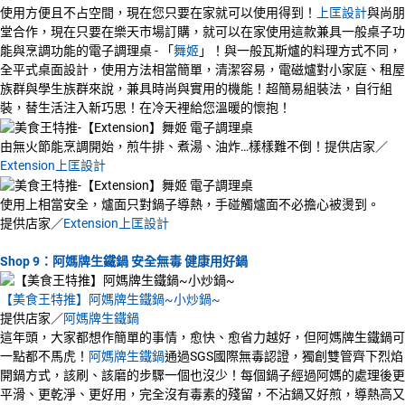
使用方便且不占空間，現在您只要在家就可以使用得到！
上匡設計
與尚朋
堂合作，現在只要在樂天市場訂購，就可以在家使用這款兼具一般桌子功
能與烹調功能的電子調理桌 - 「
舞姬
」！與一般瓦斯爐的料理方式不同，
全平式桌面設計，使用方法相當簡單，清潔容易，電磁爐對小家庭、租屋
族群與學生族群來說，兼具時尚與實用的機能！超簡易組裝法，自行組
裝，替生活注入新巧思！在冷天裡給您溫暖的懷抱！
由無火節能烹調開始，煎牛排、煮湯、油炸…樣樣難不倒！提供店家／
Extension上匡設計
使用上相當安全，爐面只對鍋子導熱，手碰觸爐面不必擔心被燙到。
提供店家／
Extension上匡設計
Shop 9：阿媽牌生鐵鍋 安全無毒 健康用好鍋
【美食王特推】阿媽牌生鐵鍋~小炒鍋~
提供店家／
阿媽牌生鐵鍋
這年頭，大家都想作簡單的事情，愈快、愈省力越好，但阿媽牌生鐵鍋可
一點都不馬虎！
阿媽牌生鐵鍋
通過SGS國際無毒認證，獨創雙管齊下烈焰
開鍋方式，該刷、該磨的步驟一個也沒少！每個鍋子經過阿媽的處理後更
平滑、更乾淨、更好用，完全沒有毒素的殘留，不沾鍋又好煎，導熱高又