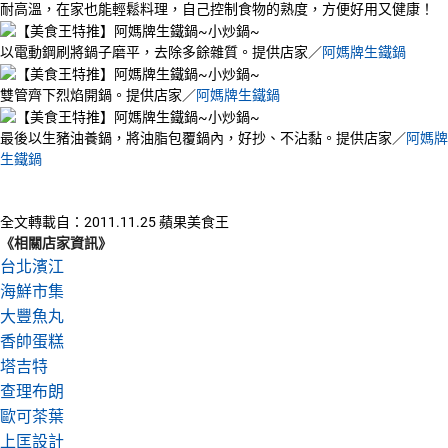
耐高溫，在家也能輕鬆料理，自己控制食物的熟度，方便好用又健康！
以電動鋼刷將鍋子磨平，去除多餘雜質。提供店家／
阿媽牌生鐵鍋
雙管齊下烈焰開鍋。提供店家／
阿媽牌生鐵鍋
最後以生豬油養鍋，將油脂包覆鍋內，好抄、不沾黏。提供店家／
阿媽牌
生鐵鍋
全文轉載自：2011.11.25 蘋果美食王
《相關店家資訊》
台北濱江
海鮮市集
大豐魚丸
香帥蛋糕
塔吉特
查理布朗
歐可茶葉
上匡設計