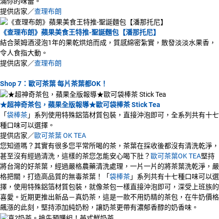
滿你的味蕾。
提供店家／
查理布朗
《查理布朗》蘋果美食王特推-聖誕麵包【潘那托尼】
結合萊姆酒浸泡1年的果乾烘焙而成，質感綿密紮實，散發淡淡水果香，
令人食指大動。
提供店家／
查理布朗
Shop 7：歐可茶葉 每片茶葉都OK！
★超神奇茶包，蘋果全版報導★歐可袋棒茶 Stick Tea
「
袋棒茶
」系列使用特殊鋁箔材質包裝，直接沖泡即可，全系列共有十七
種口味可以選擇。
提供店家／
歐可茶葉 OK TEA
您知道嗎？其實有很多您平常所喝的茶，茶葉在採收後都沒有清洗乾淨，
甚至沒有經過清洗，這樣的茶您怎能安心喝下肚？
歐可茶葉OK TEA
堅持
將台灣的好茶葉，經過嚴格農藥清洗處理，一片一片的將茶葉洗乾淨，嚴
格把關，打造高品質的無毒茶葉！「
袋棒茶
」系列共有十七種口味可以選
擇，使用特殊鋁箔材質包裝，就像茶包一樣直接沖泡即可，深受上班族的
喜愛。近期更推出新品－真奶茶，這是一款不用奶精的茶包，在牛奶價格
飆漲的此刻，堅持添加純奶粉，讓奶茶更帶有濃郁香醇的奶香味。