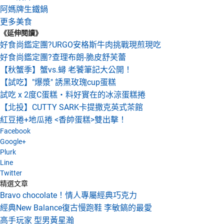
阿媽牌生鐵鍋
更多美食
《延伸閱讀》
好食尚鑑定團?URGO安格斯牛肉挑戰現煎現吃
好食尚鑑定團?查理布朗-脆皮舒芙蕾
【秋蟹季】蟹vs.蟳 老饕筆記大公開！
【試吃】"爆漿" 誘黑玫瑰cup蛋糕
試吃 x 2度C蛋糕‧料好實在的冰涼蛋糕捲
【北投】CUTTY SARK卡提撒克英式茶館
紅豆捲+地瓜捲 <香帥蛋糕>雙出擊！
Facebook
Google+
Plurk
Line
Twitter
精選文章
Bravo chocolate！情人專屬經典巧克力
經典New Balance復古慢跑鞋 李敏鎬的最愛
高手玩家 型男黃星瀚