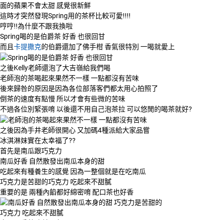
這時才突然發現Spring用的茶杯比較可愛!!!!
哼哼!!為什麼不跟我換啦
Spring喝的是伯爵茶 好香 也很回甘
而且
卡提撒克
的伯爵還加了佛手柑 香氣很特別 一喝就愛上
之後Kelly老師還泡了大吉嶺給我們喝
老師泡的茶喝起來果然不一樣 一點都沒有苦味
後來歸咎的原因是因為各位部落客們都太用心拍照了
倒茶的速度有點慢 所以才會有些微的苦味
不過各位別緊張唷 以後還不用自己泡茶拉 可以悠閒的喝茶就好?
之後因為手井老師很開心 又加碼4種派給大家品嘗
冰淇淋妹實在太幸福了??
首先是南瓜跟巧克力
南瓜好香 自然散發出南瓜本身的甜
吃起來有種養生的感覺 因為一整個就是在吃南瓜
巧克力是苦甜的巧克力 吃起來不甜膩
重要的是 兩種內餡都好綿密唷 配口茶也好香