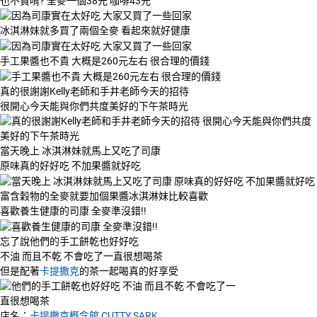
也不貴唷? 全麥一個38元 咖啡43元
冰淇淋妹就多買了兩個全麥 看起來就好健康
手工果醬也不貴 大概是260元左右 很合理的價錢
真的很謝謝Kelly老師和手井老師今天的招待
很開心今天能與你們共度美好的下午茶時光
當天晚上 冰淇淋妹就馬上又吃了司康
原味真的好好吃 不加果醬就好吃
富含穀物的全麥就要加個果醬冰淇淋妹比較喜歡
喜歡養生健康的司康 全麥準沒錯!!
忘了說他們的手工餅乾也好好吃
不油 而且不乾 不會吃了一直很想喝茶
但是配著
卡提撒克
的茶一起喝真的好享受
店名：
卡提撒克概念館 CUTTY SARK