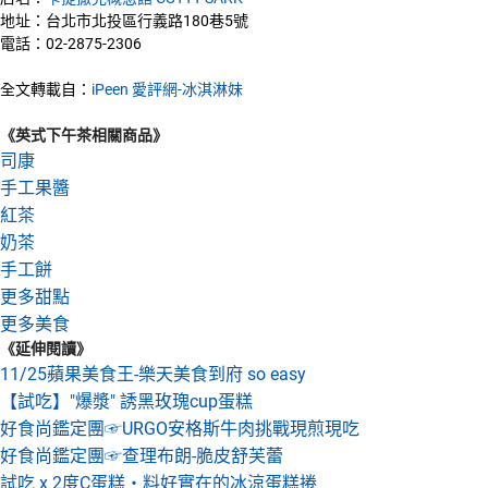
地址：台北市北投區行義路180巷5號
電話：02-2875-2306
全文轉載自：
iPeen 愛評網-冰淇淋妹
《英式下午茶相關商品》
司康
手工果醬
紅茶
奶茶
手工餅
更多甜點
更多美食
《延伸閱讀》
11/25蘋果美食王-樂天美食到府 so easy
【試吃】"爆漿" 誘黑玫瑰cup蛋糕
好食尚鑑定團☞URGO安格斯牛肉挑戰現煎現吃
好食尚鑑定團☞查理布朗-脆皮舒芙蕾
試吃 x 2度C蛋糕‧料好實在的冰涼蛋糕捲