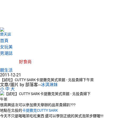
樂天誌
首頁
女玩美
男潮誌
好食尚
靚生活
2011-12-21
【試吃】CUTTY SARK卡提撒克英式茶館 - 北投貴婦下午茶
文章/圖片 by 部落客─
冰淇淋妹
小
中
大
很高興這次可以參加樂天舉辦的品茶貴婦趴???
地點在北投的
卡提撒克CUTTY SARK
今天不只是喝喝茶吃吃東西 還可以學到正統的英式泡茶步驟喔!!!