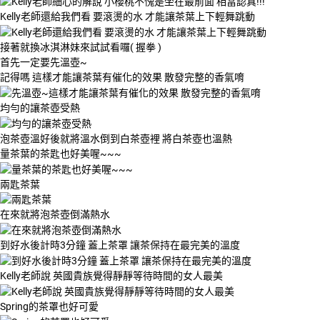
Kelly老師還給我們看 要滾燙的水 才能讓茶葉上下輕舞跳動
接著就換冰淇淋妹來試試看囉( 握拳 )
首先一定要先溫壺~
記得嗎 這樣才能讓茶葉有催化的效果 散發完整的香氣唷
均勻的讓茶壺受熱
泡茶壺溫好後就將溫水倒到白茶壺裡 將白茶壺也溫熱
量茶葉的茶匙也好美喔~~~
兩匙茶葉
在來就將泡茶壺倒滿熱水
到好水後計時3分鐘 蓋上茶罩 讓茶保持在最完美的溫度
Kelly老師說 英國貴族覺得靜靜等待時間的女人最美
Spring的茶罩也好可愛