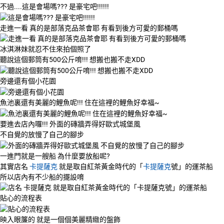
不過....這是會場嗎??? 是豪宅吧!!!!!!
走進一看 真的是部落克品茶會耶 有看到後方可愛的郵桶嗎
冰淇淋妹就忍不住來拍個照了
聽說這個郵筒有500公斤唷!!! 想搬也搬不走XDD
旁邊還有個小花園
魚池裏還有美麗的鯉魚呢!!! 住在這裡的鯉魚好幸福~
要進去店內囉!!! 外面的磚牆弄得好歐式城堡風
不自覺的放慢了自己的腳步
一進門就是一艘船 為什麼要放船呢?
其實店名
卡提薩克
就是取自紅茶黃金時代的「
卡提薩克
號」的運茶船
所以店內有不少船的擺設唷
貼心的流程表
映入眼簾的 就是一個個美麗精緻的盤飾