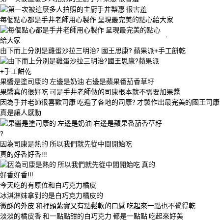
每個點心都是手井老師用心製作 呈現最完美的點心給大家
.
由下而上分別是雞蛋沙拉三明治? 國王思康? 蘋果派+手工餅乾
果醬是塗司康的 左邊是奶油 右邊是蘋果番茄香草籽
果醬真的很好吃 可是手井老師做的司康根本就不需要加果醬
因為手井老師很喜歡司康 吃遍了各地的司康? 才製作出最完美的國王司康
真是讓人感動
?
因為司康是熱的 所以我們就先從中間開始吃
真的好香好香!!!
今天吃的有原位和白巧克力橘皮
冰淇淋妹拿到的是白巧克力橘皮的
微酥的外皮 和裡頭紮實又有點鬆軟的口感 吃起來一點也不覺得乾
淡淡的橘皮香 和一點點甜的白巧克力 都是一點點 吃起來好美