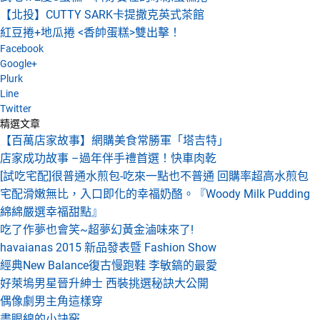
【北投】CUTTY SARK卡提撒克英式茶館
紅豆捲+地瓜捲 <香帥蛋糕>雙出擊！
Facebook
Google+
Plurk
Line
Twitter
精選文章
【百萬店家故事】網購美食常勝軍「塔吉特」
店家成功故事 –過年伴手禮首選！快車肉乾
[試吃宅配]很普通水煎包-吃來一點也不普通 回購率超高水煎包
宅配滑嫩無比，入口即化的幸福奶酪。『Woody Milk Pudding
綿綿嚴選幸福甜點』
吃了作夢也會笑~超夢幻黃金滷味來了!
havaianas 2015 新品發表暨 Fashion Show
經典New Balance復古慢跑鞋 李敏鎬的最愛
好萊塢男星晉升紳士 西裝挑選秘訣大公開
偶像劇男主角這樣穿
畫眼線的小訣竅