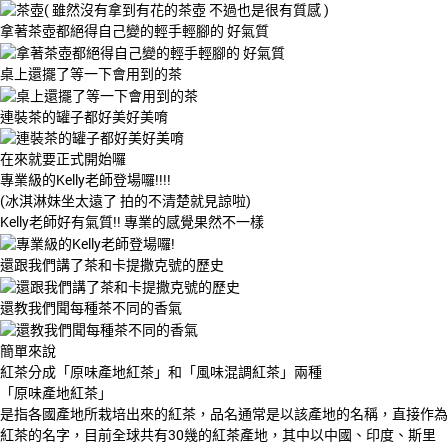
拿著茶壺都絕得自己變的輕手輕腳的 好氣質
桌上還擺了等一下會用到的茶
連裝茶的罐子都好美好美唷
在來就要正式開始囉
專業級的Kelly老師登場囉!!!!
(冰淇淋妹坐太遠了 拍的不清楚就見諒啦)
Kelly老師好有氣質!! 專業的感覺果然不一樣
還跟我們講了茶和卡提撒克號的歷史
還教我們聞每種茶不同的香氣
簡單來說
紅茶分成「原味產地紅茶」和「風味混調紅茶」兩種
「原味產地紅茶」
是指各國產地所栽培出來的紅茶，品名通常是以該產地的名稱，直接作為
紅茶的名字，目前全球共有30幾的紅茶產地，其中以中國、印度、斯里