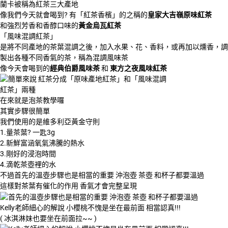
蘭卡被稱為紅茶三大產地
像我們今天就會喝到? 有「紅茶香檳」的之稱的
皇家大吉嶺原味紅茶
和強烈芳香和香醇口味的
黃金烏瓦紅茶
「風味混調紅茶」
是將不同產地的茶葉混調之後，加入水果、花、香料，或再加以燻香，調
製出各種不同香氣的茶，稱為混調風味茶
像今天會喝到的
經典伯爵風味茶
和
東方之夜風味紅茶
在來就是泡茶教學囉
其實步驟很簡單
我們使用的是維多利亞黃金守則
1.量茶葉? 一匙3g
2.新鮮富涵氧氣沸騰的熱水
3.剛好的浸泡時間
4.滴乾茶壺裡的水
不過首先的溫壺步驟也是相當的重要 沖泡壺 茶壺 和杯子都要溫過
這樣對茶葉有催化的作用 香氣才會完整呈現
Kelly老師細心的解說 小櫻桃不愧是坐在最前面 相當認真!!!
( 冰淇淋妹也要坐在前面拉~~ )