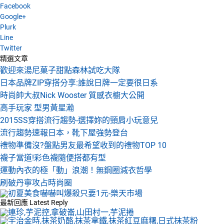
Facebook
Google+
Plurk
Line
Twitter
精選文章
歡迎來湯尼菓子甜點森林試吃大隊
日本品牌ZIP穿搭分享:誰說日牌一定要很日系
時尚帥大叔Nick Wooster 質感衣櫥大公開
高手玩家 型男黃星瀚
2015SS穿搭流行趨勢-選擇妳的頸肩小玩意兒
流行趨勢速報日本，靴下屋強勢登台
禮物準備沒?盤點男友最希望收到的禮物TOP 10
襪子當道!彩色襪隨便搭都有型
運動內衣的極「動」浪潮！無鋼圈減衣哲學
刷破丹寧攻占時尚圈
最新回應
Latest Reply