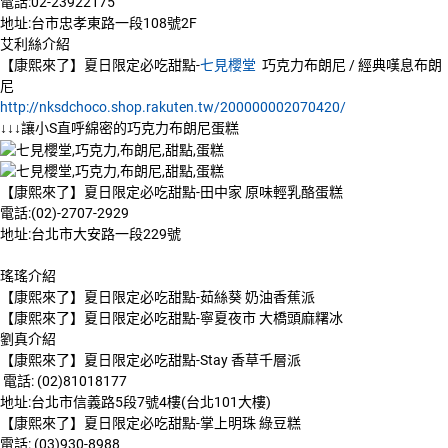
電話:02-23922175
地址:台市忠孝東路一段108號2F
艾利絲介紹
【康熙來了】夏日限定必吃甜點-
七見櫻堂
巧克力布朗尼 / 經典嘆息布朗
尼
http://nksdchoco.shop.rakuten.tw/200000002070420/
↓↓↓讓小S直呼綿密的巧克力布朗尼蛋糕
【康熙來了】夏日限定必吃甜點-田中家 原味輕乳酪蛋糕
電話:(02)-2707-2929
地址:台北市大安路一段229號
瑤瑤介紹
【康熙來了】夏日限定必吃甜點-茹絲葵 奶油香蕉派
【康熙來了】夏日限定必吃甜點-寧夏夜市 大橋頭麻糬冰
劉真介紹
【康熙來了】夏日限定必吃甜點-Stay 香草千層派
電話: (02)81018177
地址:台北市信義路5段7號4樓(台北101大樓)
【康熙來了】夏日限定必吃甜點-掌上明珠 綠豆糕
電話: (03)930-8988