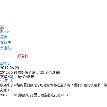
樂天誌
首頁
女玩美
男潮誌
好食尚
靚生活
2012-06-29
2012-06-28 康熙來了 夏日限定必吃甜點?!!
文章/圖片 by ZivE朱
小
中
大
康熙來了介紹的夏日限定必吃甜點你都吃過了嗎？還不知道的快過來一探
究竟！
2012-06-28 [康熙來了] 夏日限定必吃甜點?!! 1/5