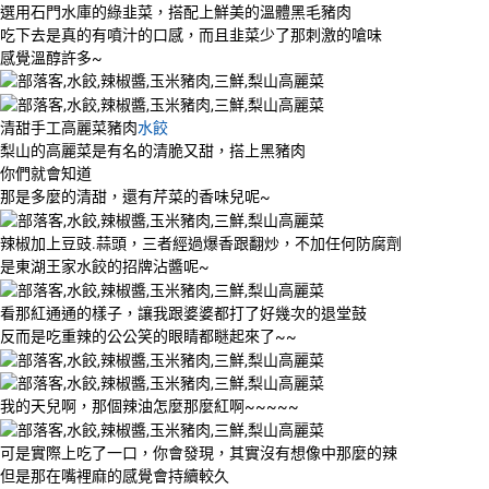
選用石門水庫的綠韭菜，搭配上鮮美的溫體黑毛豬肉
吃下去是真的有噴汁的口感，而且韭菜少了那刺激的嗆味
感覺溫醇許多~
清甜手工高麗菜豬肉
水餃
梨山的高麗菜是有名的清脆又甜，搭上黑豬肉
你們就會知道
那是多麼的清甜，還有芹菜的香味兒呢~
辣椒加上豆豉.蒜頭，三者經過爆香跟翻炒，不加任何防腐劑
是東湖王家水餃的招牌沾醬呢~
看那紅通通的樣子，讓我跟婆婆都打了好幾次的退堂鼓
反而是吃重辣的公公笑的眼睛都瞇起來了~~
我的天兒啊，那個辣油怎麼那麼紅啊~~~~~
可是實際上吃了一口，你會發現，其實沒有想像中那麼的辣
但是那在嘴裡麻的感覺會持續較久