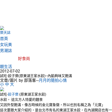
樂天誌
首頁
女玩美
男潮誌
好食尚
靚生活
2012-07-02
試吃-餃子樂(原東湖王家水餃)--內餡夠味又飽滿
文章/圖片 by 部落客─
月月的隨拍心情
小
中
大
試吃-
餃子樂
(原東湖王家水餃)
水餃， 這北方人特愛的麵食
又因外型飽滿，像古時候的金元寶象徵，所以也別名稱之為「元寶」
這次要跟大家介紹的，是台北市有名的東湖王家水餃，在內湖開店也有一