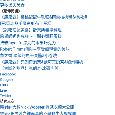
更多樂天美食
《延伸閱讀》
《魔鬼甄》櫻桃爺爺牛軋糖&南棗核桃糕&柿果燒
[蛋糕]冰晶千層彩虹布丁蛋糕
【試吃宅配美食】舒芙樂義法料理
慾望師奶也瘋狂～！甜心凱莉蛋糕
法雅fayalife 漂亮的水果巧克力
Robert Timms咖啡~享受如現煑的美味
魚之香-頂級鮑魚干貝醬&小卷燒
《魔鬼甄》克朗奇泡芙&歐可真奶茶&加州櫻桃
【禁斷的甜品】克朗奇-冰磚泡芙
Facebook
Google+
Plurk
Line
Twitter
精選文章
時尚帥大叔Nick Wooster 質感衣櫥大公開
樂天ZIP男裝之裡面真的不是野生大猩猩喔！