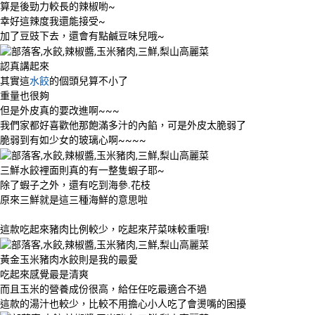
算是後勁力較長的辣椒喲~
幸好這辣度我還能接受~
加了豆豉下去，還會有點鹹豆味兒哦~
認真講起來
其實這
水餃
的個頭兒算不小了
重量也很夠
但是外皮真的要改進啊~~~
我們家都好喜歡他那飽滿多汁的內餡，可是外皮太脆弱了
脆弱到有如少女的玻璃心啊~~~~
三鮮水餃裡面則真的有一整隻蝦子耶~
除了蝦子之外，還有吃到海參.花枝
原來三鮮就是這三種海鮮的意思啦
這款吃起來豬肉比例較少，吃起來芹菜味較重哦!
黃金玉米豬肉水餃則是我的最愛
吃起來感覺最是清爽
而且玉米的營養成份很高，給任任吃最適合不過
這款的湯汁也較少，比較不用擔心小人吃了會燙嘴的困擾