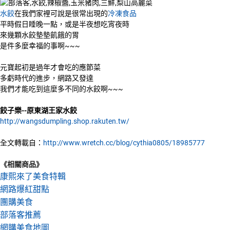
水餃
在我們家裡可說是很常出現的
冷凍食品
平時假日睡晚一點，或是半夜想吃宵夜時
來幾顆水餃墊墊飢餓的胃
是件多麼幸福的事啊~~~
元寶起初是過年才會吃的應節菜
多虧時代的進步，網路又發達
我們才能吃到這麼多不同的水餃啊~~~
餃子樂--原東湖王家水餃
http://wangsdumpling.shop.rakuten.tw/
全文轉載自：
http://www.wretch.cc/blog/cythia0805/18985777
《相關商品》
康熙來了美食特輯
網路爆紅甜點
團購美食
部落客推薦
網購美食地圖