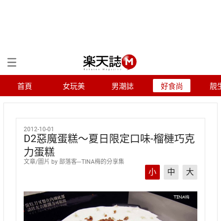
首頁
女玩美
男潮誌
好食尚
靚
2012-10-01
D2惡魔蛋糕～夏日限定口味-榴槤巧克
力蛋糕
文章/圖片 by 部落客─
TINA梅的分享集
小
中
大