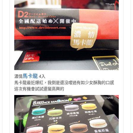
馬卡龍
濃情
4入
馬卡龍最近爆紅，我倒是還沒嚐過有如少女酥胸的口感
這次有機會試試還蠻高興的