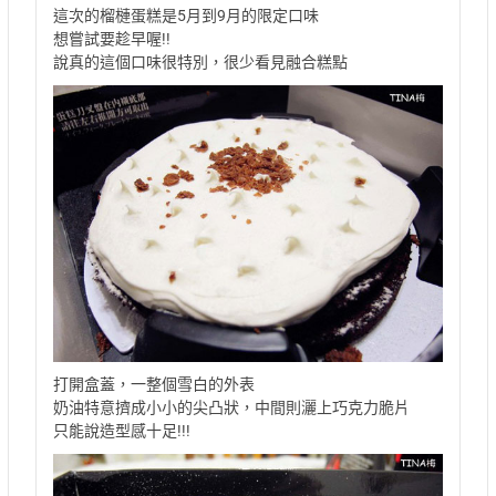
這次的榴槤蛋糕是5月到9月的限定口味
想嘗試要趁早喔!!
說真的這個口味很特別，很少看見融合糕點
打開盒蓋，一整個雪白的外表
奶油特意擠成小小的尖凸狀，中間則灑上巧克力脆片
只能說造型感十足!!!