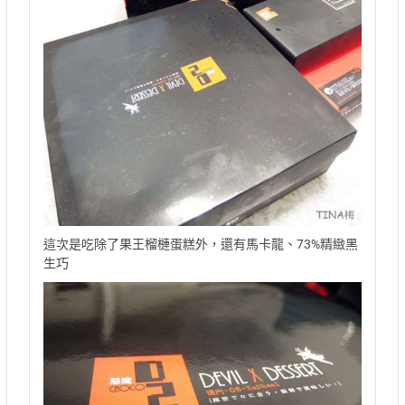
這次是吃除了果王榴槤蛋糕外，還有馬卡龍、73%精緻黑
生巧