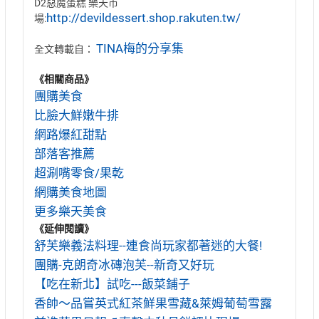
D2惡魔蛋糕 樂天市
http://devildessert.shop.rakuten.tw/
場:
TINA梅的分享集
全文轉載自：
《相關商品》
團購美食
比臉大鮮嫩牛排
網路爆紅甜點
部落客推薦
超涮嘴零食/果乾
網購美食地圖
更多樂天美食
《延伸閱讀》
舒芙樂義法料理--連食尚玩家都著迷的大餐!
團購-克朗奇冰磚泡芙--新奇又好玩
【吃在新北】試吃---飯菜鋪子
香帥～品嘗英式紅茶鮮果雪藏&萊姆葡萄雪露