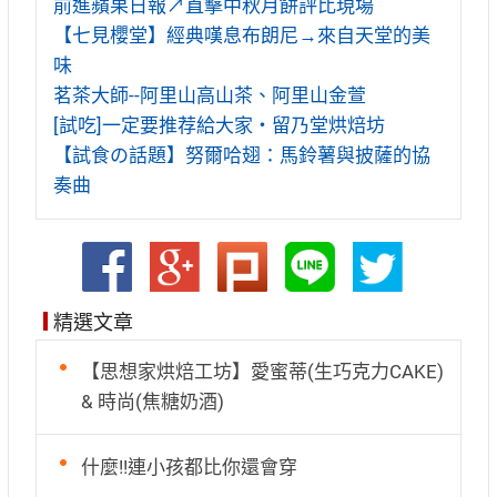
前進蘋果日報↗直擊中秋月餅評比現場
【七見櫻堂】經典嘆息布朗尼→來自天堂的美
味
茗茶大師--阿里山高山茶、阿里山金萱
[試吃]一定要推荐給大家‧留乃堂烘焙坊
【試食の話題】努爾哈翅：馬鈴薯與披薩的協
奏曲
精選文章
【思想家烘焙工坊】愛蜜蒂(生巧克力CAKE)
& 時尚(焦糖奶酒)
什麼!!連小孩都比你還會穿