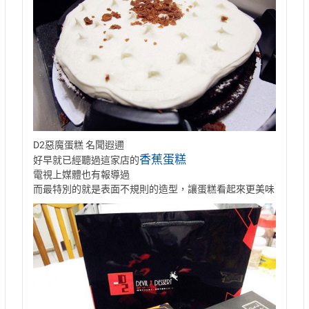
D2惡魔蛋糕 名聞遐邇
香蕉蛋糕
好早就已經聽過這家店的
電視上媒體也有報導過
而最特別的就是表面不規則的造型，讓蛋糕看起來更美味