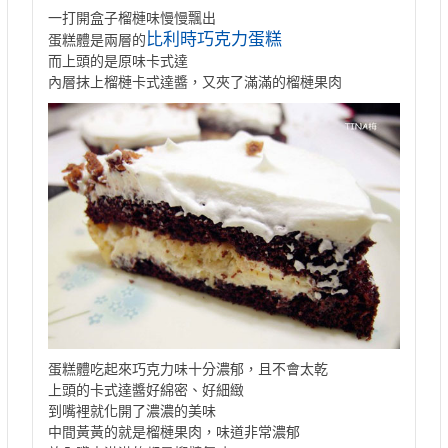
一打開盒子榴槤味慢慢飄出
比利時巧克力蛋糕
蛋糕體是兩層的
而上頭的是原味卡式達
內層抹上榴槤卡式達醬，又夾了滿滿的榴槤果肉
蛋糕體吃起來巧克力味十分濃郁，且不會太乾
上頭的卡式達醬好綿密、好細緻
到嘴裡就化開了濃濃的美味
中間黃黃的就是榴槤果肉，味道非常濃郁