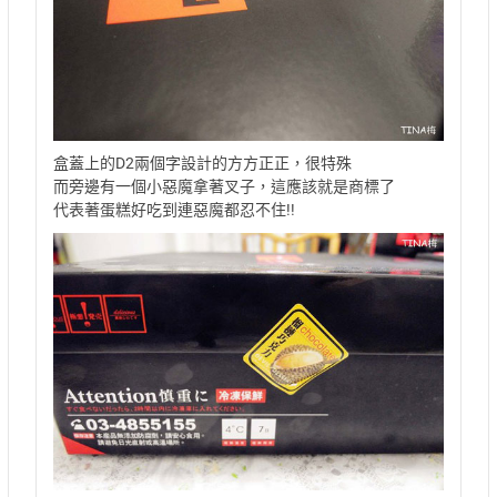
盒蓋上的D2兩個字設計的方方正正，很特殊
而旁邊有一個小惡魔拿著叉子，這應該就是商標了
代表著蛋糕好吃到連惡魔都忍不住!!