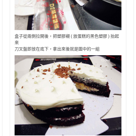
盒子從兩側拉開後，把塑膠襯 ( 放蛋糕的黑色塑膠 ) 抬起
來
刀叉盤即放在底下，拿出來後就是圖中的一組