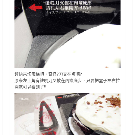
趕快來切蛋糕吧，奇怪?刀叉在哪呢?
原來左上角有註明刀叉放在內襯底步，只要把盒子左右拉
開就可以看到了!!