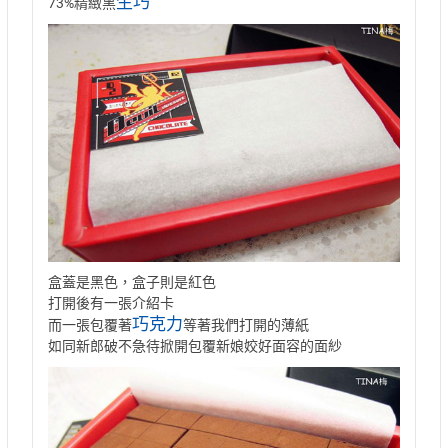
生巧
73%精緻黑
盒蓋是黑色，盒子則是紅色
打開後有一張介紹卡
巧克力
而一張包覆著
等著我們打開的薄紙
如同新郎破不急待掀開包覆新娘姣好面容的面紗