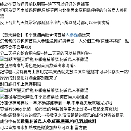
終於在要放連假前送到囉~這下可以好好的進補囉
但因為要回南部過連假,只好等回台北後再來享用熱呼呼的何首烏人參雞
湯
反正台北的天氣常常都濕濕冷冷的~所以隨時都可以來個食補
【豐天鮮物】冬季進補藥膳★何首烏
人蔘雞
湯送來
沉甸甸的四包何首烏人參雞湯,剛好與老公一人分個二包(這樣將將好一點
都不會不公平XD)
分二天把它給食用完畢~這二天真的可以補個夠啦~
整包黑嚕嚕的湯色是何首烏熬煮出來滴唷~
記得喔~沒有要馬上食用完畢,東西就先放冷凍庫!這樣才可以保存久一點!
厚厚的封袋把好湯全都封起來了
封口處打印上保存期限
冷凍保存可存放一年,不過那能等到一年,不用幾天我就喝光光啦
容量有
500g
,比起一般市售的包裝雞湯更大上許多~(喝起來真爽快)
包裝袋背後該有的標示一樣都沒少,清清楚楚的標示的成份與營養標示
成份中有著
雞腿,何首烏,人參,紅棗,黑棗,枸杞,酒,調味料
可以直接隔水加熱或是微波加熱都可以,相當方便