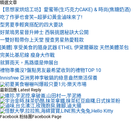
精選文章
【思想家烘焙工坊】愛蜜蒂(生巧克力CAKE) & 時尚(焦糖奶酒)
吃了作夢也會笑~超夢幻黃金滷味來了!
型男夏季輕爽搭配的四大要訣
好萊塢男星晉升紳士 西裝挑選秘訣大公開
一雙好鞋帶你上天堂 搜查男星熱愛鞋款
[美體] 享受美食的隨身武器 ETHEL 伊黛爾藥妝 天然美體茶包
完美比基尼線 瘦身大作戰
就算雨天，馬路還是伸展台
禮物準備沒?盤點男友最希望收到的禮物TOP 10
Innisfree 亞洲男神李敏鎬的綠意盎然樂活保養
最新回應
Latest Reply
Facebook 粉絲團
Facebook Page