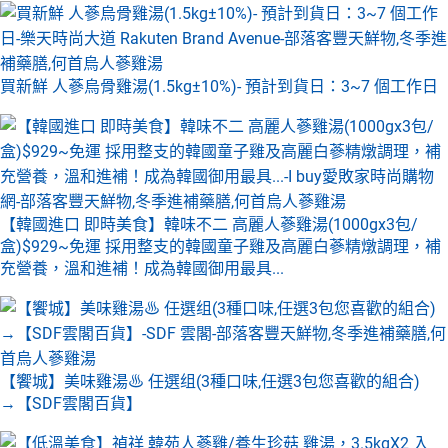
買新鮮 人蔘烏骨雞湯(1.5kg±10%)- 預計到貨日：3~7 個工作日
【韓國進口 即時美食】韓味不二 高麗人蔘雞湯(1000gx3包/
盒)$929~免運 採用整支的韓國童子雞及高麗白蔘精燉調理，補
充營養，溫和進補！成為韓國御用最具...
【饗城】美味雞湯♨ 任選组(3種口味,任選3包您喜歡的組合)
→【SDF雲閣百貨】