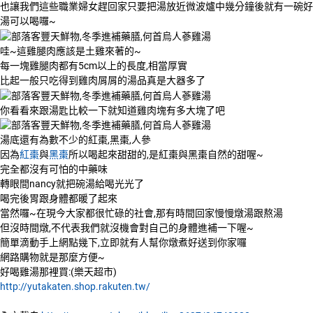
也讓我們這些職業婦女趕回家只要把湯放近微波爐中幾分鐘後就有一碗好
湯可以喝囉~
哇~這雞腿肉應該是土雞來著的~
每一塊雞腿肉都有5cm以上的長度,相當厚實
比起一般只吃得到雞肉屑屑的湯品真是大器多了
你看看來跟湯匙比較一下就知道雞肉塊有多大塊了吧
湯底還有為數不少的紅棗,黑棗,人參
因為
紅棗
與
黑棗
所以喝起來甜甜的,是紅棗與黑棗自然的甜喔~
完全都沒有可怕的中藥味
轉眼間nancy就把碗湯給喝光光了
喝完後胃跟身體都暖了起來
當然囉~在現今大家都很忙碌的社會,那有時間回家慢慢燉湯跟熬湯
但沒時間燉,不代表我們就沒機會對自己的身體進補一下喔~
簡單滴動手上網點幾下,立即就有人幫你燉煮好送到你家囉
網路購物就是那麼方便~
好喝雞湯那裡買:(樂天超市)
http://yutakaten.shop.rakuten.tw/