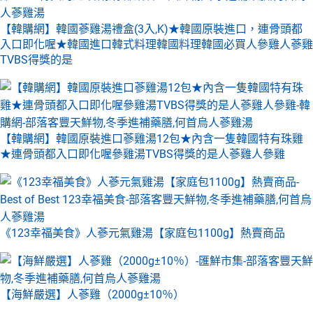
【韓購網】韓國蔘雞湯禮盒(3入,K)★韓國原裝進口，連骨頭都
入口即化喔★韓國進口韓式料理韓國料理韓國必買人參雞人蔘雞
TVBS得獎的是
【韓購網】韓國原裝進口蔘雞湯12包★內含一隻韓國特有珠雞
★連骨頭都入口即化喔參雞湯TVBS得獎的是人蔘雞人參雞
《123幸福美食》人蔘元氣雞湯【家庭包1100g】熱賣商品
【海鮮嚴選】人蔘雞（2000g±10％）