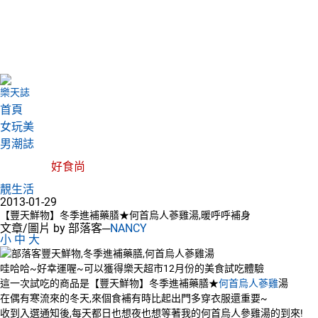
樂天誌
首頁
女玩美
男潮誌
好食尚
靚生活
2013-01-29
【豐天鮮物】冬季進補藥膳★何首烏人蔘雞湯,暖呼呼補身
文章/圖片 by 部落客─
NANCY
小
中
大
哇哈哈~好幸運喔~可以獲得樂天超市12月份的美食試吃體驗
這一次試吃的商品是【豐天鮮物】冬季進補藥膳★
何首烏人蔘雞
湯
在偶有寒流來的冬天,來個食補有時比起出門多穿衣服還重要~
收到入選通知後,每天都日也想夜也想等著我的何首烏人參雞湯的到來!