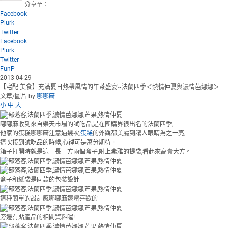
分享至：
Facebook
Plurk
Twitter
Facebook
Plurk
Twitter
FunP
2013-04-29
【宅配 美食】充滿夏日熱帶風情的午茶盛宴~法蘭四季＜熱情仲夏與濃情芭娜娜＞
文章/圖片 by
哪哪麻
小
中
大
哪哪麻收到來自樂天市場的試吃品,是在團購界很出名的法蘭四季,
他家的蛋糕哪哪麻注意過幾次,
蛋糕
的外觀都美麗到讓人眼睛為之一亮,
這次接到試吃品的時候,心裡可是萬分期待。
箱子打開時就是這一長一方兩個盒子,附上素雅的提袋,看起來高貴大方。
盒子和紙袋是同款的包裝設計
這種簡單的設計感哪哪麻還蠻喜歡的
旁邊有貼產品的相關資料喔!