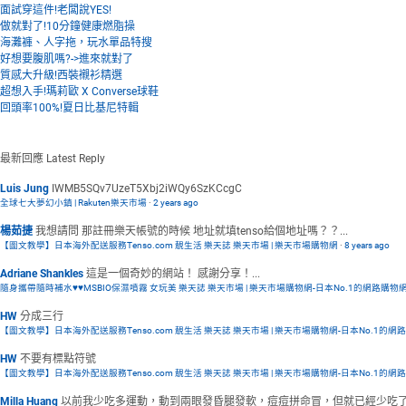
面試穿這件!老闆說YES!
做就對了!10分鐘健康燃脂操
海灘褲、人字拖，玩水單品特搜
好想要腹肌嗎?->進來就對了
質感大升級!西裝襯衫精選
超想入手!瑪莉歐 X Converse球鞋
回頭率100%!夏日比基尼特輯
最新回應
Latest Reply
Luis Jung
IWMB5SQv7UzeT5Xbj2iWQy6SzKCcgC
全球七大夢幻小鎮 | Rakuten樂天市場
·
2 years ago
楊茹捷
我想請問 那註冊樂天帳號的時候 地址就填tenso給個地址嗎？？...
【圖文教學】日本海外配送服務Tenso.com 靚生活 樂天誌 樂天市場 | 樂天市場購物網
·
8 years ago
Adriane Shankles
這是一個奇妙的網站！ 感謝分享！...
隨身攜帶隨時補水♥♥MSBIO保濕噴霧 女玩美 樂天誌 樂天市場 | 樂天市場購物網-日本No.1的網路購物
HW
分成三行
【圖文教學】日本海外配送服務Tenso.com 靚生活 樂天誌 樂天市場 | 樂天市場購物網-日本No.1的網
HW
不要有標點符號
【圖文教學】日本海外配送服務Tenso.com 靚生活 樂天誌 樂天市場 | 樂天市場購物網-日本No.1的網
Milla Huang
以前我少吃多運動，動到兩眼發昏腿發軟，痘痘拼命冒，但就已經少吃了還