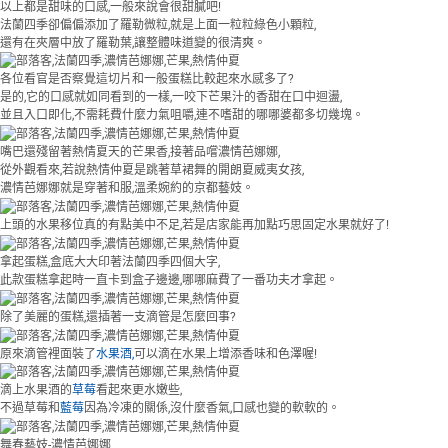
以上都是甜味的口感,一般來說會很甜膩吧!
法蘭四季卻偏偏添加了羅勒微粒,就是上面一粒粒綠色小顆粒,
還有在夾層中放了羅勒葉,讓整體味道變的很清爽。
各位看官是否察覺這切片和一般蛋糕比較起來水感多了?
是的,它的口感就如同看到的一樣,一咬下芒果汁的香甜在口中迴盪,
並且入口即化,不需耗費什麼力氣咀嚼,連不嗜甜的哪哪婆都多切幾塊。
嘴巴還殘留著熱情夏天的芒果香,接著品嚐濃情芭娜娜,
從外觀看來,若說熱情仲夏是跳著草裙舞的開朗夏威夷女孩,
濃情芭娜娜就是穿著和服,溫柔婉約的京都藝妓。
上頭的水果移位真的有點美中不足,若是店家能再加點巧思固定水果就好了!
拿起蛋糕,盒底大大印著法蘭四季四個大字,
此款蛋糕拿起時一直卡到盒子邊邊,哪哪麻費了一番功夫才拿起。
除了美麗的蛋糕,還插著一支滴管是怎麼回事?
原來滴管裡面裝了
水果酒,
可以滴在水果上增添香味和色澤喔!
滴上水果酒的
草莓
看起來更水嫩些,
不過草莓和
藍莓
因為冷凍的關係,沒什麼香氣,口感也變的軟軟的。
舞春藝妓-濃情芭娜娜