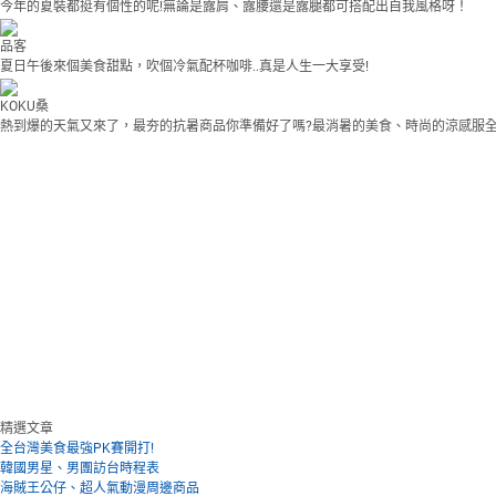
今年的夏裝都挺有個性的呢!無論是露肩、露腰還是露腿都可搭配出自我風格呀！
品客
夏日午後來個美食甜點，吹個冷氣配杯咖啡..真是人生一大享受!
KOKU桑
熱到爆的天氣又來了，最夯的抗暑商品你準備好了嗎?最消暑的美食、時尚的涼感服
精選文章
全台灣美食最強PK賽開打!
韓國男星、男團訪台時程表
海賊王公仔、超人氣動漫周邊商品