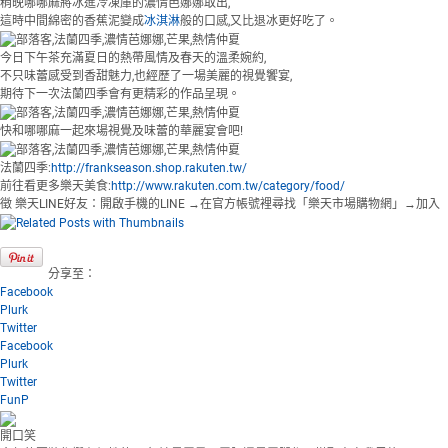
稍晚哪哪麻將冰進冷凍庫的濃情芭娜娜取出,
這時中間綿密的香蕉泥變成
冰淇淋
般的口感,又比退冰更好吃了。
今日下午茶充滿夏日的熱帶風情及春天的溫柔婉約,
不只味蕾感受到香甜魅力,也經歷了一場美麗的視覺饗宴,
期待下一次法蘭四季會有更精彩的作品呈現。
快和哪哪麻一起來場視覺及味蕾的華麗宴會吧!
法蘭四季:
http://frankseason.shop.rakuten.tw/
前往看更多樂天美食:
http://www.rakuten.com.tw/category/food/
徵 樂天LINE好友：開啟手機的LINE →在官方帳號裡尋找「樂天市場購物網」→加入
分享至：
Facebook
Plurk
Twitter
Facebook
Plurk
Twitter
FunP
開口笑