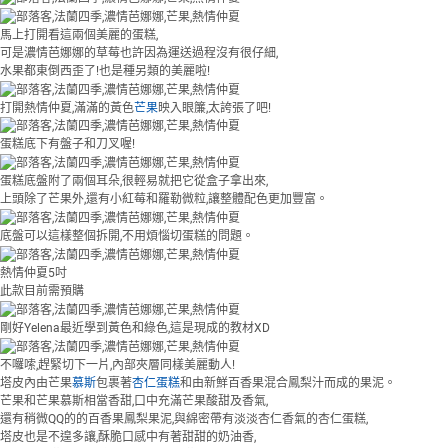
馬上打開看這兩個美麗的蛋糕,
可是濃情芭娜娜的草莓也許因為運送過程沒有很仔細,
水果都東倒西歪了!也是種另類的美麗啦!
打開熱情仲夏,滿滿的黃色
芒果
映入眼簾,太誇張了吧!
蛋糕底下有盤子和刀叉喔!
蛋糕底盤附了兩個耳朵,很輕易就把它從盒子拿出來,
上頭除了芒果外,還有小紅莓和羅勒微粒,讓整體配色更加豐富。
底盤可以這樣整個拆開,不用煩惱切蛋糕的問題。
熱情仲夏5吋
此款目前需預購
剛好Yelena最近學到黃色和綠色,這是現成的教材XD
不囉嗦,趕緊切下一片,內部夾層同樣美麗動人!
塔皮內由芒果
慕斯
包裹著
杏仁蛋糕
和由新鮮百香果混合鳳梨汁而成的果泥。
芒果和芒果慕斯相當香甜,口中充滿芒果酸甜及香氣,
還有稍微QQ的的百香果鳳梨果泥,與綿密帶有淡淡杏仁香氣的杏仁蛋糕,
塔皮也是不遑多讓,酥脆口感中有著甜甜的奶油香,