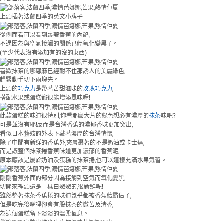
上頭插著法蘭四季的英文小牌子
從側面看可以看到裹著香蕉的內餡,
不過因為與空氣接觸的關係已經氧化變黑了。
(至少代表沒有添加有的沒的東西)
喜歡抹茶的哪哪麻已經耐不住那誘人的美麗綠色,
趕緊動手切下兩塊先。
上頭的
巧克力
是帶著苦甜滋味的
玫瑰巧克力
,
搭配水果或蛋糕都很能增添風味喔!
此款蛋糕的味道很特別,你看那麼大片的綠色想必有濃厚的
抹茶
味吧?
可是並沒有耶!反而是台灣香蕉的濃郁香味更加突出,
看似日本藝妓的外表下藏著濃厚的台灣情懷,
除了中間有新鮮的香蕉外,夾層裹著的不是奶油或卡士達,
而是讓整個抹茶捲香蕉味道更加濃郁的香蕉泥,
原本應該是屬於奶油及蛋糕的抹茶捲,也可以這樣充滿水果氣習。
剛剛香蕉外面的部分因為接觸到空氣而氧化變黑,
切開來裡頭還是一樣白嫩嫩的,很新鮮呢!
雖然整著抹茶香蕉捲的味道幾乎都被香蕉給霸佔了,
但是吃完後嘴裡卻會有股抹茶的微苦及清香,
為這個蛋糕留下淡淡的溫柔氣息。