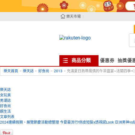
樂天市場
商品分類
優惠券
抽獎優
樂天首頁
>
樂天誌
>
好食尚
>
2013
>
充滿夏日熱帶風情的午茶盛宴~法蘭四季＜熱
樂天誌
女玩美
男潮誌
好食尚
靚生活
文章列表
2024連續假期、展覽節慶活動總整理
今夏最流行!俏皮短髮x透視感Look
亞洲男神vs