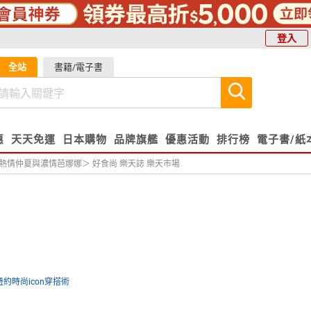
登入
全站
書籍/電子書
惠
天天免運
日本購物
品牌旗艦
優惠活動
排行榜
電子書/紙
情仲夏與濃情芭娜娜＞ 好食尚 樂天誌 樂天市場
紐約時尚icon穿搭術