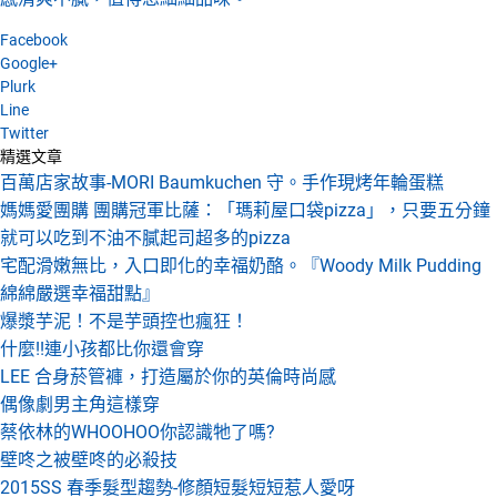
Facebook
Google+
Plurk
Line
Twitter
精選文章
百萬店家故事-MORI Baumkuchen 守。手作現烤年輪蛋糕
媽媽愛團購 團購冠軍比薩：「瑪莉屋口袋pizza」，只要五分鐘
就可以吃到不油不膩起司超多的pizza
宅配滑嫩無比，入口即化的幸福奶酪。『Woody Milk Pudding
綿綿嚴選幸福甜點』
爆漿芋泥！不是芋頭控也瘋狂！
什麼!!連小孩都比你還會穿
LEE 合身菸管褲，打造屬於你的英倫時尚感
偶像劇男主角這樣穿
蔡依林的WHOOHOO你認識牠了嗎?
壁咚之被壁咚的必殺技
2015SS 春季髮型趨勢-修顏短髮短短惹人愛呀