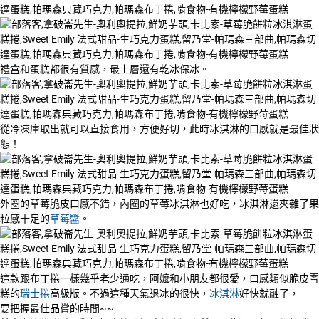
禮盒和蛋糕都很有質感，最上層還有乾冰保冰。
從冷凍庫取出就可以直接食用，方便好切，此時冰淇淋的口感就是最佳狀
態！
外圈的草莓脆皮口感不錯，內圈的草莓冰淇淋也好吃，冰淇淋還夾雜了果
粒感十足的
草莓醬
。
這款跟布丁捲一樣幾乎老少通吃，阿嬤和小朋友都很愛，口感類似脆皮雪
糕的
瑞士捲
高級版。不過這種天氣退冰的很快，
冰淇淋
好快就融了，
要把握最佳品嘗的時間~~