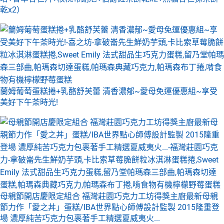
乾x2）
蘭姆葡萄蛋糕捲+乳酪舒芙蕾 清香濃郁~愛母免運優惠組~享受
美好下午茶時光!
母親節開店慶限定組合 福灣莊園巧克力工坊得獎主廚最新母親
節力作「愛之丼」蛋糕/IBA世界點心師傅設計監製 2015隆重登
場 濃厚純苦巧克力包裹著手工精選夏威夷火...