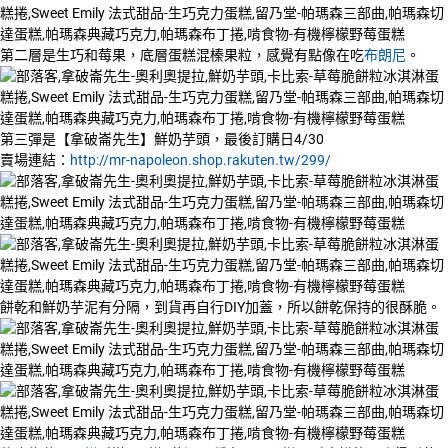
第二層是生巧和莓果，底層蛋糕混榛果粒，感覺有點像在吃
布朗尼
。
第三彈是【拿破崙先生】鮮奶芋頭，最後訂購日4/30
賣場連結：
http://mr-napoleon.shop.rakuten.tw/299/
餅乾和鮮奶芋泥有分隔，到貨再自行DIY加蓋，所以餅乾保持的很酥脆。