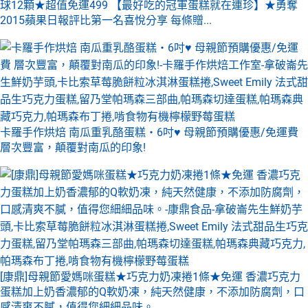
球12顆★超值免運499 【最好吃的冠軍蛋糕就在連珍】★勇奪
2015蘋果日報評比第一名喜悅分享 每條贈...
卡羅手作烘焙 南瓜重乳酪蛋糕‧6吋♥ 母親節預購優惠/免運費
層次豐富，顛覆對南瓜的印象!
[康鼎]母親節愛媽咪蛋糕★巧克力奶凍捲1條★免運 香濃巧克力
蛋糕加上奶香濃郁的Q軟奶凍，純天然健康，不添加防腐劑，口
感清爽不膩，值得您細細品味。