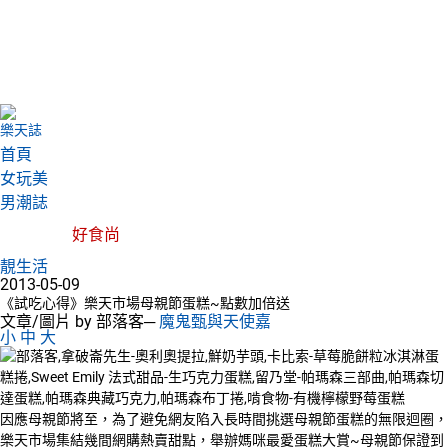
樂天誌
首頁
女玩美
男潮誌
好食尚
靚生活
2013-05-09
《試吃心得》樂天市場母親節蛋糕~點數加倍送
文章/圖片 by 部落客─
魔鬼甄與天使嘉
小
中
大
因應母親節將至，為了避免網友陷入長時間挑選母親節蛋糕的無限迴圈，
樂天市場集結幾間網購熱賣甜點，舉辦媽咪最愛蛋糕大賞~母親節保證到