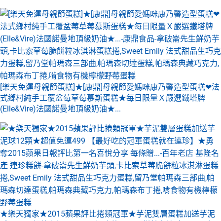
[樂天免運母親節蛋糕]★[康鼎]母親節愛媽咪康乃馨造型蛋糕❤法
式鄉村純手工覆盆莓草莓慕斯蛋糕★每日限量Ｘ嚴選鐵塔牌
(Elle&Vire)法國諾曼地頂級奶油★...
★樂天獨家★2015蘋果評比捲類冠軍★芋泥雙層蛋糕加送芋泥