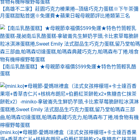
【高雄不二家】莊園巧克力榛果捲─頂級巧克力蛋糕※下午茶彌
月蛋糕甜點首選※免運費★蘋果日報母親節評比捲類第三名
【南瓜乳酪蛋糕】★母親節幸福價$599免運★特色竹筒輕乳酪
蛋糕
{mini.ko}♥母親節-愛媽咪禮盒（法式女孩檸檬塔+卡士達百香果
塔+香草杏仁片+核桃布朗尼+伯爵紅茶餅乾x2+焦糖杏仁抹茶餅