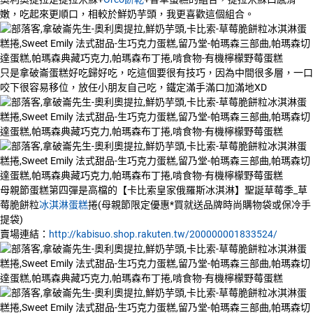
嫩，吃起來更順口，相較於鮮奶芋頭，我更喜歡這個組合。
只是拿破崙蛋糕好吃歸好吃，吃這個要很有技巧，因為中間很多層，一口
咬下很容易移位，放任小朋友自己吃，鐵定滿手滿口加滿地XD
母親節蛋糕第四彈是高檔的【卡比索皇家俄羅斯冰淇淋】聖誕草莓季_草
莓脆餅粒
冰淇淋蛋糕
捲(母親節限定優惠*買就送品牌時尚購物袋或保冷手
提袋)
賣場連結：
http://kabisuo.shop.rakuten.tw/200000001833524/