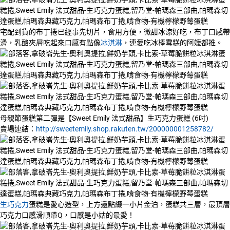
宅配到貨的布丁捲已經事先切片，食用方便，微甜冰涼好吃，布丁口感帶
滑，乳酪夾層吃起來口感有點像
冰淇淋
，連愛吃冰棒雪糕的阿嬤都推。
母親節蛋糕第二彈是【Sweet Emily 法式甜品】生巧克力蛋糕 (6吋)
賣場連結：
http://sweetemily.shop.rakuten.tw/200000001258782/
生巧克力
蛋糕是愛心造型，上方還點綴一小片金泊，蛋糕共三層，最頂層
巧克力口感滑順帶Q，口感是小姑的最愛！