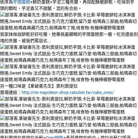
依序為
芋頭蛋糕
+鮮奶蛋糕+芋泥三種夾層，再搭配酥脆餅乾，吃得到芋
頭的顆粒，芋泥香又不甜膩，混的有合拍。
我家妹妹說餅乾好好吃喔，她專挑最顯眼的芋頭蛋糕那一層，吃完還偷別
塊的夾層，被我們罵惡劣...
另一種口味是【拿破崙先生】奧利奧提拉
賣場連結：
http://mr-napoleon.shop.rakuten.tw/cake_oreo/
奧利奧提拉是提拉米蘇+
Oreo餅乾
+香草蛋糕的組合，提拉米蘇口感滑