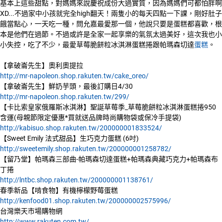
基本上這些甜點，對媽媽來說慶祝成份大過實質，因為媽媽們可都怕胖啊
XD...不過家中小孩就完全high翻天！兩隻小的每天四點一下課，剛好肚子
餓當點心，一天吃一種，問允嘉最愛那一個，他說只要是蛋糕都喜歡，根
本是他們在過節。不過或許是全家一起享樂的氣氛太過美好，這次我也小
小失控，吃了不少，最愛草莓脆餅粒冰淇淋蛋糕捲跟帕瑪森切達
蛋糕
。
【拿破崙先生】奧利奧提拉
http://mr-napoleon.shop.rakuten.tw/cake_oreo/
【拿破崙先生】鮮奶芋頭，最後訂購日4/30
http://mr-napoleon.shop.rakuten.tw/299/
【卡比索皇家俄羅斯冰淇淋】聖誕草莓季_草莓脆餅粒冰淇淋蛋糕捲950
含運(母親節限定優惠*買就送品牌時尚購物袋或保冷手提袋)
http://kabisuo.shop.rakuten.tw/200000001833524/
【Sweet Emily 法式甜品】生巧克力蛋糕 (6吋)
http://sweetemily.shop.rakuten.tw/200000001258782/
【留乃堂】帕瑪森三部曲-帕瑪森切達蛋糕+帕瑪森典藏巧克力+帕瑪森布
丁捲
http://lntbc.shop.rakuten.tw/200000001138761/
春季新品【啃食物】有機檸檬野莓蛋糕
http://kenfood01.shop.rakuten.tw/200000002575996/
台灣樂天市場購物網
http://www.rakuten.com.tw/