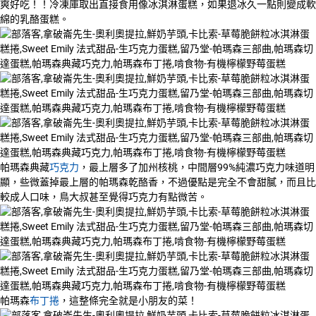
爽好吃！！冷凍庫取出直接食用像冰淇淋蛋糕，如果退冰久一點則變成軟
綿的乳酪蛋糕。
帕瑪森典藏
巧克力
，最上層多了加州核桃，中間層99%純濃巧克力味道明
顯，些微蓋掉最上層的帕瑪森乾酪香，不過優點是完全不會甜膩，而且比
較成人口味，鳥大叔甚至覺得巧克力有點微苦。
帕瑪森
布丁捲
，這整條完全就是小朋友的菜！