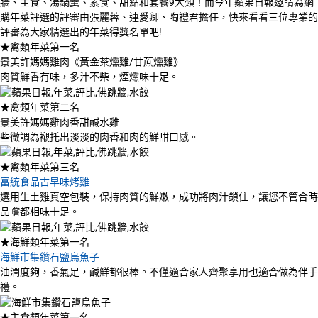
牆、主食、湯鍋羹、素食、甜點和套餐9大類！而今年蘋果日報邀請為網
購年菜評選的評審由張麗蓉、連愛卿、陶禮君擔任，快來看看三位專業的
評審為大家精選出的年菜得獎名單吧!
★禽類年菜第一名
景美許媽媽雞肉《黃金茶燻雞/甘蔗燻雞》
肉質鮮香有味，多汁不柴，煙燻味十足。
★禽類年菜第二名
景美許媽媽雞肉香甜鹹水雞
些微調為襯托出淡淡的肉香和肉的鮮甜口感。
★禽類年菜第三名
富統食品古早味烤雞
選用生土雞真空包裝，保持肉質的鮮嫩，成功將肉汁鎖住，讓您不管合時
品嚐都相味十足。
★海鮮類年菜第一名
海鮮市集鑽石鹽烏魚子
油潤度夠，香氣足，鹹鮮都很棒。不僅適合家人齊聚享用也適合做為伴手
禮。
★主食類年菜第一名