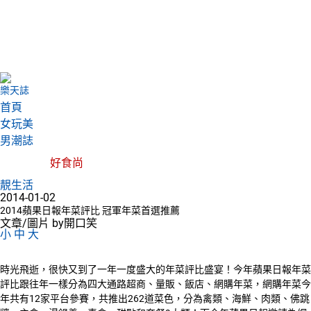
樂天誌
首頁
女玩美
男潮誌
好食尚
靚生活
2014-01-02
2014蘋果日報年菜評比 冠軍年菜首選推薦
文章/圖片 by開口笑
小
中
大
時光飛逝，很快又到了一年一度盛大的年菜評比盛宴！今年蘋果日報年菜
評比跟往年一樣分為四大通路超商、量販、飯店、網購年菜，網購年菜今
年共有12家平台參賽，共推出262道菜色，分為禽類、海鮮、肉類、佛跳