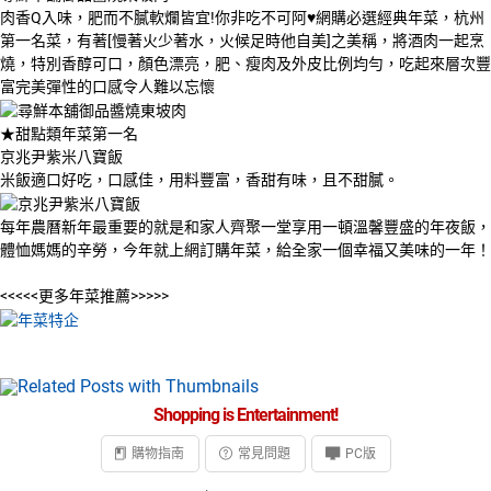
肉香Q入味，肥而不膩軟爛皆宜!你非吃不可阿♥網購必選經典年菜，杭州
第一名菜，有著[慢著火少著水，火候足時他自美]之美稱，將酒肉一起烹
燒，特別香醇可口，顏色漂亮，肥、瘦肉及外皮比例均勻，吃起來層次豐
富完美彈性的口感令人難以忘懷
★甜點類年菜第一名
京兆尹紫米八寶飯
米飯適口好吃，口感佳，用料豐富，香甜有味，且不甜膩。
每年農曆新年最重要的就是和家人齊聚一堂享用一頓溫馨豐盛的年夜飯，
體恤媽媽的辛勞，今年就上網訂購年菜，給全家一個幸福又美味的一年！
<<<<<更多年菜推薦>>>>>
Shopping is Entertainment!
購物指南
常見問題
PC版