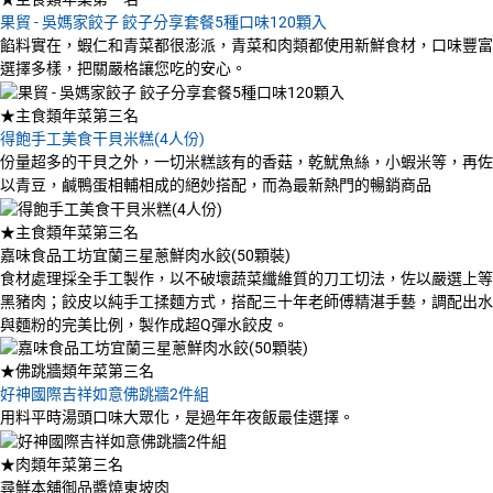
果貿 - 吳媽家餃子 餃子分享套餐5種口味120顆入
餡料實在，蝦仁和青菜都很澎派，青菜和肉類都使用新鮮食材，口味豐富
選擇多樣，把關嚴格讓您吃的安心。
★主食類年菜第三名
得飽手工美食干貝米糕(4人份)
份量超多的干貝之外，一切米糕該有的香菇，乾魷魚絲，小蝦米等，再佐
以青豆，鹹鴨蛋相輔相成的絕妙搭配，而為最新熱門的暢銷商品
★主食類年菜第三名
嘉味食品工坊宜蘭三星蔥鮮肉水餃(50顆裝)
食材處理採全手工製作，以不破壞蔬菜纖維質的刀工切法，佐以嚴選上等
黑豬肉；餃皮以純手工揉麵方式，搭配三十年老師傅精湛手藝，調配出水
與麵粉的完美比例，製作成超Q彈水餃皮。
★佛跳牆類年菜第三名
好神國際吉祥如意佛跳牆2件組
用料平時湯頭口味大眾化，是過年年夜飯最佳選擇。
★肉類年菜第三名
尋鮮本舖御品醬燒東坡肉