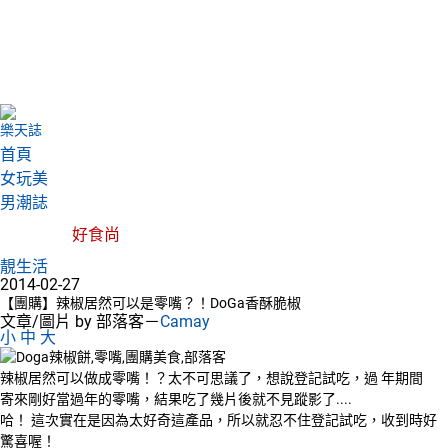
樂天誌
首頁
女玩美
男潮誌
好食尚
靚生活
2014-02-27
【團購】辣椒居然可以是零嘴？！DoGa香酥脆椒
文章/圖片 by 部落客－
Camay
小
中
大
辣椒居然可以做成零嘴！？太不可思議了，想說登記試吃，過 年期間
寄來剛好當過年的零嘴，結果吃了幾片後就不見蹤影了....
哈！ 這次實在是因為太好奇這產品，所以就忍不住登記試吃，收到時好
驚喜喔！