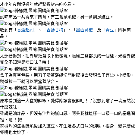
才小年夜還沒過年就趕緊拆封來吃吃看。
試吃商品一共寄來了四盒，有三盒是脆椒，另一盒則是豌豆。
收到有「
香濃起司
」、「
香酥甘梅
」、「
墨西哥椒
」及「
青豆
」四種商
品。
太急著拆封，把外層紙盒取下後發現，脆椒三盒都長的一個樣，光看外觀
完全不知道是啥口味？哈！
盒子為真空包裝，用刀子沿著邊緣切開封膜後會發現盒子有些小小變形，
稍微拉一下就可以跟盒蓋貼合。
原本看到這一大盒的辣椒，覺得應該會很辣吧！？沒想到嚐了一塊居然沒
什麼辣味，
雖說是油炸品，但沒有油炸的膩口感，阿桑我就這樣一口接一口的塞進嘴
裡，嗯 ！把
辣椒炸的焦香酥脆後加入豌豆、花生及各式口味的調味，搖身一變竟變成
零嘴也太妙了。