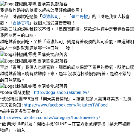
我覺得炸過後的辣椒吃起來怎麼好像餅乾喔！
全部口味都試吃過後「
香濃起司
」、「
墨西哥椒
」的口味是我個人較喜
歡，「
香酥甘梅
」我個人接受度普普囉！
這款口味的調味我較吃不慣，「墨西哥脆椒」這款調味適中是我覺得最讓
我回味再三的口味，
越吃越香很耐吃，至於「香濃起司」則是有著淡淡的起司香氣，味道鮮明
讓人一開封就知道是哪一種口味......哈！
至於「青豆」我個人也很喜歡，簡單的調味保留了青豆的香氣，酥脆口感
越嚼越香讓人嘴有點難停下來，過年 沒事泡杯茶慢慢啃著，是款不錯的
鹹口味茶點。
*DoGa 香酥脆椒：
http://doga.shop.rakuten.tw/
*號召粉絲團!!FB搜尋「樂天美食情報」→按讚 超多人氣排隊美食、抽獎
天天報你知 :
https://www.facebook.com/RakutenTWFood
*前往看更多樂天美食：
http://www.rakuten.com.tw/category/food/biweekly/
*徵 樂天LINE好友：開啟手機的LINE →在官方帳號裡尋找「樂天市場購
物網」→加入