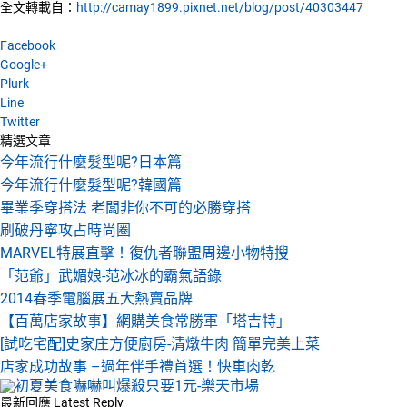
全文轉載自：
http://camay1899.pixnet.net/blog/post/40303447
Facebook
Google+
Plurk
Line
Twitter
精選文章
今年流行什麼髮型呢?日本篇
今年流行什麼髮型呢?韓國篇
畢業季穿搭法 老闆非你不可的必勝穿搭
刷破丹寧攻占時尚圈
MARVEL特展直擊！復仇者聯盟周邊小物特搜
「范爺」武媚娘-范冰冰的霸氣語錄
2014春季電腦展五大熱賣品牌
【百萬店家故事】網購美食常勝軍「塔吉特」
[試吃宅配]史家庄方便廚房-清燉牛肉 簡單完美上菜
店家成功故事 –過年伴手禮首選！快車肉乾
最新回應
Latest Reply