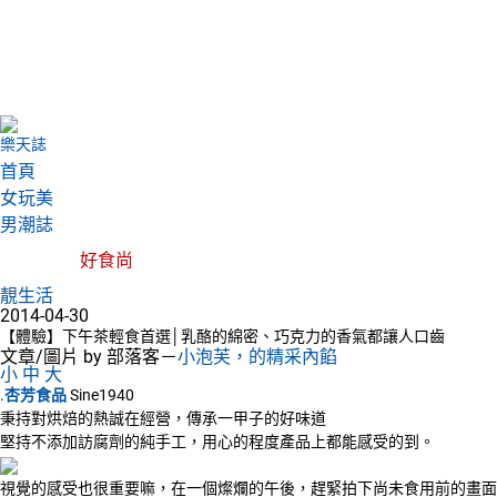
樂天誌
首頁
女玩美
男潮誌
好食尚
靚生活
2014-04-30
【體驗】下午茶輕食首選│乳酪的綿密、巧克力的香氣都讓人口齒
文章/圖片 by 部落客－
小泡芙，的精采內餡
小
中
大
.
杏芳食品
Sine1940
秉持對烘焙的熱誠在經營，傳承一甲子的好味道
堅持不添加訪腐劑的純手工，用心的程度產品上都能感受的到。
視覺的感受也很重要嘛，在一個燦爛的午後，趕緊拍下尚未食用前的畫面