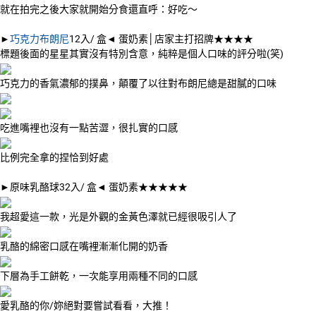
就在拍完之後大家就開始分食還直呼：好吃～
►
巧克力布朗尼
12
入
/
盒
◄
蛋奶素│店家主打招牌★★★★
標題後面的星星其實沒有特別含意，純粹是個人口味的評分啦(笑)
巧克力的香氣濃郁的撲鼻，顛覆了以往對布朗尼總是甜膩的口味
吃進嘴裡也沒有一點苦澀，很扎實的口感
比例完全拿的捏恰到好處
►
原味乳酪球
32
入
/
盒
◄
蛋奶素★★★★★
我超愛這一款，光是外觀的金黃色澤就已經很吸引人了
乳酪的綿密口感在嘴裡漸漸化開的奶香
下層為手工餅乾，一次能享用兩種不同的口感
愛乳酪的你
/
妳絕對要嘗試看看，大推！