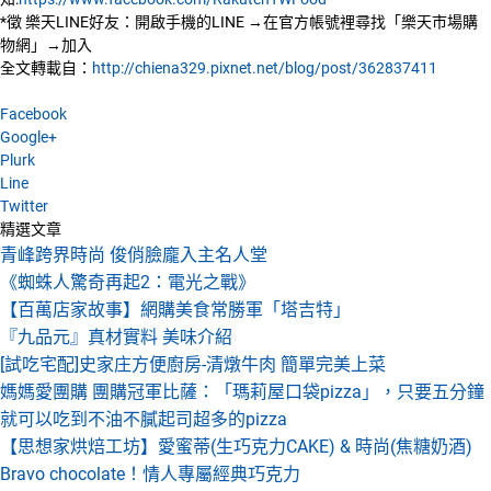
*徵 樂天LINE好友：開啟手機的LINE →在官方帳號裡尋找「樂天市場購
物網」→加入
全文轉載自：
http://chiena329.pixnet.net/blog/post/362837411
Facebook
Google+
Plurk
Line
Twitter
精選文章
青峰跨界時尚 俊俏臉龐入主名人堂
《蜘蛛人驚奇再起2：電光之戰》
【百萬店家故事】網購美食常勝軍「塔吉特」
『九品元』真材實料 美味介紹
[試吃宅配]史家庄方便廚房-清燉牛肉 簡單完美上菜
媽媽愛團購 團購冠軍比薩：「瑪莉屋口袋pizza」，只要五分鐘
就可以吃到不油不膩起司超多的pizza
【思想家烘焙工坊】愛蜜蒂(生巧克力CAKE) & 時尚(焦糖奶酒)
Bravo chocolate！情人專屬經典巧克力