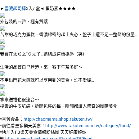
►
雪藏起司棒
3
入
/
盒
◄
蛋奶素★★★★
外包裝的典雅，極有質感
苦甜的巧克力蛋糕，香濃綿密的起士夾心，盤子上還不足一整條的份量
…
我實在太ㄍㄠˇㄍㄤ了
…
還切成這樣擺盤（笑）
生活的品質自己營造，來一客下午茶多好～
不用出門花大錢就可以享用到的美食，誰不愛呢
…
拿來送禮也很適合～
樸素的牛皮紙袋，拆開包裝的每一瞬間都讓人驚奇的團購美食
*杏芳食品：
http://chaomama.shop.rakuten.tw/
*前往看更多樂天美食：
http://www.rakuten.com.tw/category/food/
*快加入FB樂天美食情報粉絲團 天天好康報你
知:
https://www.facebook.com/RakutenTWFood