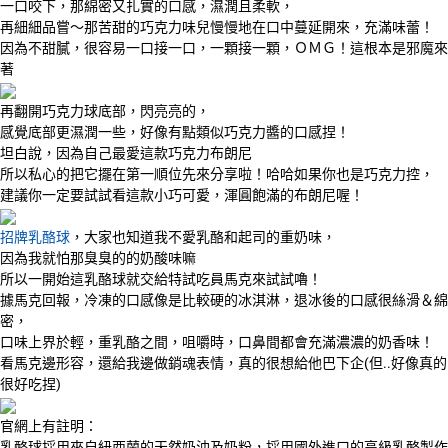
一口咬下，那綿密又扎實的口感，濕潤且柔軟，
再細細品嘗～那苦甜的巧克力味兒慢慢地在口中蔓延開來，充滿味蕾！
因為不甜膩，很容易一口接一口，一顆接一顆，ＯＭＧ！這根本是邪魔來
著
再翻開巧克力球底部，閃亮亮的，
感覺底部更濕潤一些，好像有點類似巧克力醬的口感捏！
坦白說，因為自己最愛這款巧克力布朗尼
所以私心的把它擺在第一順位先來分享啦！哈哈如果你也是巧克力控，
建議你一定要試試看這款小巧可愛，渾圓飽滿的布朗尼喔！
招牌乳酪球
，大家也知道我不愛乳酪和起司的重奶味，
因為我就怕那臭臭的的奶酸味嘛
所以一開始這乳酪球就交給特試吃員馬克來試試嚕！
據馬克回報，冷凍的口感像是比較硬的冰淇淋，退冰後的口感很絲滑＆綿
密，
口味上界於輕，重乳酪之間，咀嚼時，口鼻間都會充滿濃濃的奶香味！
看馬克邊形容，還給我邊做銷魂表情，真的很想給他巴下企(但..好像真的
很好吃捏)
官網上有註明：
乳酪球採用來自紐西蘭的天然奶油及奶粉，採用國外進口的高級乳酪製作