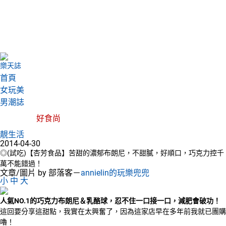
樂天誌
首頁
女玩美
男潮誌
好食尚
靚生活
2014-04-30
◎(試吃)【杏芳食品】苦甜的濃郁布朗尼，不甜膩，好順口，巧克力控千
萬不能錯過！
文章/圖片 by 部落客－
annielin的玩樂兜兜
小
中
大
人氣NO.1的巧克力布朗尼＆乳酪球，忍不住一口接一口，減肥會破功！
這回要分享這甜點，我實在太興奮了，因為這家店早在多年前我就已團購
嚕！