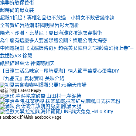
換季抗敏保養術
超時尚的母女裝
超殺1折起！專櫃名品也不放過 小資女不敗省錢祕訣
全智賢紅唇熱潮 韓國明星唇彩大剖析
陽光、沙灘、比基尼！夏日海灘女孩泳衣穿搭術
為什麼有這麼多人要當媒體公關 ? 媒體公關大揭密
中國電視劇《武媚娘傳奇》超強美女陣容之”凍齡奇幻術上卷”—
武媚娘V.S 徐慧
紙熊貓遊臺北 神情萌翻天
【日籍生活品味家－尾崎愛珈】情人節草莓愛心蛋糕DIY
『九品元』真材實料 美味介紹
最新回應
Latest Reply
Facebook 粉絲團
Facebook Page