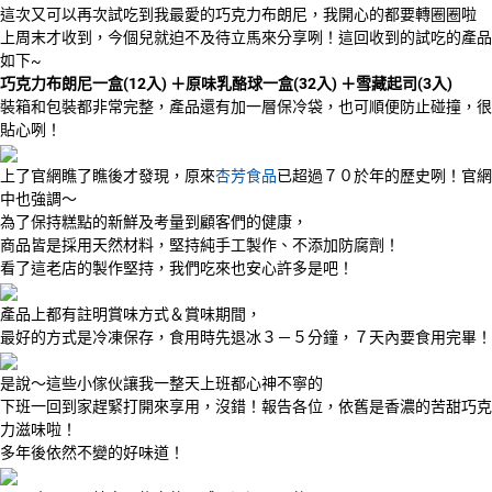
這次又可以再次試吃到我最愛的巧克力布朗尼，我開心的都要轉圈圈啦
上周末才收到，今個兒就迫不及待立馬來分享咧！這回收到的試吃的產品
如下~
巧克力布朗尼一盒(12入) ＋原味乳酪球一盒(32入) ＋雪藏起司(3入)
裝箱和包裝都非常完整，產品還有加一層保冷袋，也可順便防止碰撞，很
貼心咧！
上了官網瞧了瞧後才發現，原來
杏芳食品
已超過７０於年的歷史咧！官網
中也強調～
為了保持糕點的新鮮及考量到顧客們的健康，
商品皆是採用天然材料，堅持純手工製作、不添加防腐劑！
看了這老店的製作堅持，我們吃來也安心許多是吧！
產品上都有註明賞味方式＆賞味期間，
最好的方式是冷凍保存，食用時先退冰３－５分鐘，７天內要食用完畢！
是說～這些小傢伙讓我一整天上班都心神不寧的
下班一回到家趕緊打開來享用，沒錯！報告各位，依舊是香濃的苦甜巧克
力滋味啦！
多年後依然不變的好味道！