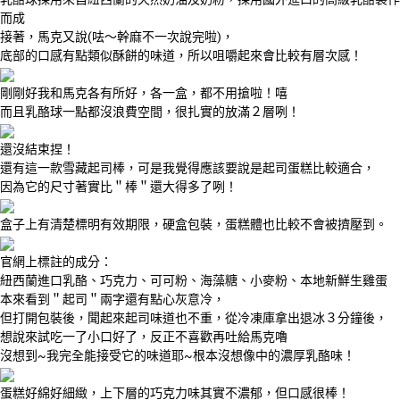
而成
接著，馬克又說(呿～幹麻不一次說完啦)，
底部的口感有點類似酥餅的味道，所以咀嚼起來會比較有層次感！
剛剛好我和馬克各有所好，各一盒，都不用搶啦！嘻
而且乳酪球一點都沒浪費空間，很扎實的放滿２層咧！
還沒結束捏！
還有這一款雪藏起司棒，可是我覺得應該要說是起司蛋糕比較適合，
因為它的尺寸著實比＂棒＂還大得多了咧！
盒子上有清楚標明有效期限，硬盒包裝，蛋糕體也比較不會被擠壓到。
官網上標註的成分：
紐西蘭進口乳酪、巧克力、可可粉、海藻糖、小麥粉、本地新鮮生雞蛋
本來看到＂起司＂兩字還有點心灰意冷，
但打開包裝後，聞起來起司味道也不重，從冷凍庫拿出退冰３分鐘後，
想說來試吃一了小口好了，反正不喜歡再吐給馬克嚕
沒想到~我完全能接受它的味道耶~根本沒想像中的濃厚乳酪味！
蛋糕好綿好細緻，上下層的巧克力味其實不濃郁，但口感很棒！