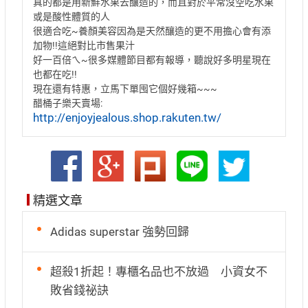
真的都是用新鮮水果去釀造的，而且對於平常沒空吃水果
或是酸性體質的人
很適合吃~養顏美容因為是天然釀造的更不用擔心會有添
加物!!這絕對比市售果汁
好一百倍ㄟ~很多媒體節目都有報導，聽說好多明星現在
也都在吃!!
現在還有特惠，立馬下單囤它個好幾箱~~~
醋桶子樂天賣場:
http://enjoyjealous.shop.rakuten.tw/
精選文章
Adidas superstar 強勢回歸
超殺1折起！專櫃名品也不放過 小資女不
敗省錢祕訣