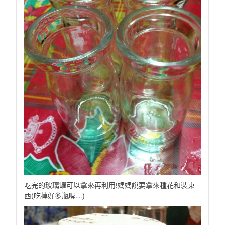
吃完的玻璃罐可以拿來再利用!媽媽說要拿來種花和裝東
西(吃掉好多瓶喔….)