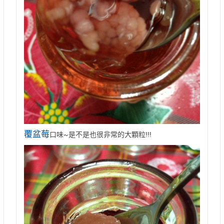
覆盆莓
口味~是不是也很非常的大顆粒!!!