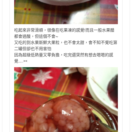
吃起來非常滑順，很像在吃果凍的感覺!而且一般水果醋
都會過酸，但這個不會~
又吃的到水果新鮮大果粒，也不會太甜，會不知不覺吃第
二罐但卻也不用害怕
因為超級低熱量又零負擔，吃完還突然有想去嗯嗯的感
覺…..><