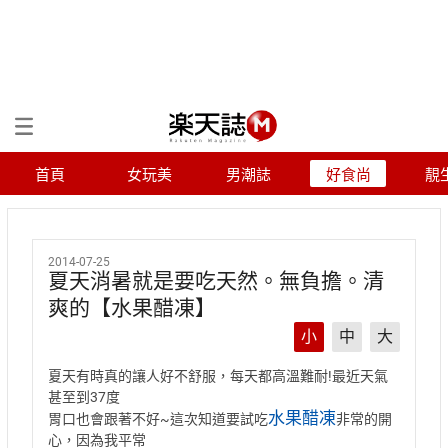
首頁
女玩美
男潮誌
好食尚
靚
2014-07-25
夏天消暑就是要吃天然。無負擔。清
爽的【水果醋凍】
小
中
大
夏天有時真的讓人好不舒服，每天都高溫難耐!最近天氣
甚至到37度
水果醋凍
胃口也會跟著不好~這次知道要試吃
非常的開
心，因為我平常