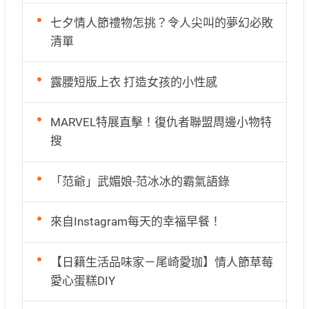
七夕情人節禮物怎挑？令人尖叫的夢幻必敗
清單
露腰短版上衣 打造女孩的小性感
MARVEL特展直擊！復仇者聯盟周邊小物特
搜
「范爺」武媚娘-范冰冰的霸氣語錄
來自Instagram每天的幸福早餐！
【日籍生活品味家－尾崎愛珈】情人節草莓
愛心蛋糕DIY