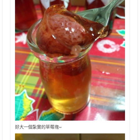
好大一個紮實的草莓塊~