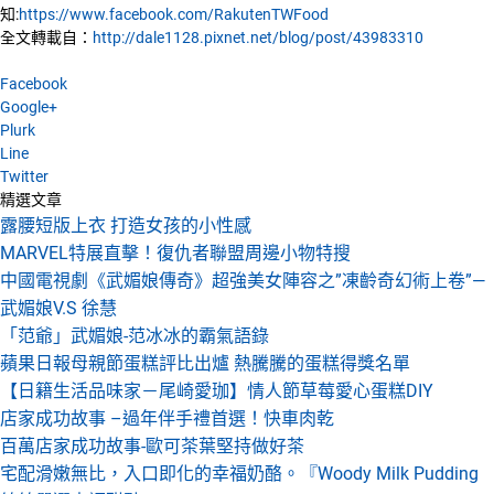
知:
https://www.facebook.com/RakutenTWFood
全文轉載自：
http://dale1128.pixnet.net/blog/post/43983310
Facebook
Google+
Plurk
Line
Twitter
精選文章
露腰短版上衣 打造女孩的小性感
MARVEL特展直擊！復仇者聯盟周邊小物特搜
中國電視劇《武媚娘傳奇》超強美女陣容之”凍齡奇幻術上卷”—
武媚娘V.S 徐慧
「范爺」武媚娘-范冰冰的霸氣語錄
蘋果日報母親節蛋糕評比出爐 熱騰騰的蛋糕得獎名單
【日籍生活品味家－尾崎愛珈】情人節草莓愛心蛋糕DIY
店家成功故事 –過年伴手禮首選！快車肉乾
百萬店家成功故事-歐可茶葉堅持做好茶
宅配滑嫩無比，入口即化的幸福奶酪。『Woody Milk Pudding