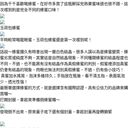
因為千千喜歡喝蜂蜜，在好市多買了這瓶鮮採完熟果蜜味道也很不錯，這
次嚐到則是完全不同的蜂蜜口味！
玉荷包蜂蜜
平時較常喝龍眼蜜，玉荷包蜂蜜還是第一次嚐到呢！
話說～蜂蜜擺久有時會出現一層白色結晶，很多人誤以為是蜂蜜變質、蜂
蜜劣質或純度不夠，其實這是自然結晶現象，不同種類蜂蜜的結晶程度也
不同。不過，也不能將有沒有結晶作為真假蜂蜜的判別，假蜜裡添加真蜜
仍會有結晶的現象，肉眼也無法判別真假蜂蜜，不過，仍有些小技巧！
真蜜加水搖晃，泡沫多維持久；手指放在瓶後，看不清五指，表面氣泡
少，透光性強！
最簡單選擇蜂蜜的方式，就是選擇含有國際認證，具有公信力的品牌來購
買囉～
打開封膜，拿起來準備倒蜂蜜囉～
發現倒不出來，原來蓋子底下還有個封蓋，拿起封蓋再旋轉鎖緊