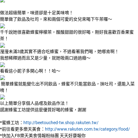
做法超級簡單，味道卻是十足美味唷！
簡單做了飲品及吐司，來和兩個可愛的女兒來喝下午茶囉～
千千說她很喜歡蜂蜜檸檬茶，酸酸甜甜的很好喝，剛好我喜歡百香果蜜
茶！
瀅瀅未滿3歲其實不適合吃蜂蜜，不過看著我們喝，她哪肯啊！
我想稀釋過而且又是少量，就她吸兩口過過癮～
看看這小妮子多開心啊！！哈～
簡單蜂蜜就能變化出不同飲品，蜂蜜不只能當飲品，抺吐司，還能入菜
唷！
以上簡單分享個人品嚐及飲品作法！
感謝蜂蜜工坊提供這麼優質好喝的蜂蜜，謝謝
*蜜蜂工坊：
http://beetouched-tw.shop.rakuten.tw/
*前往看更多樂天美食：
http://www.rakuten.com.tw/category/food/
*快加入FB樂天美食情報粉絲團 天天好康報你