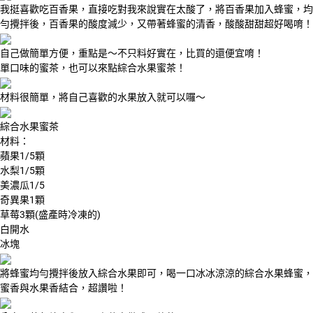
我挺喜歡吃百香果，直接吃對我來說實在太酸了，將百香果加入蜂蜜，均
勻攪拌後，百香果的酸度減少，又帶著蜂蜜的清香，酸酸甜甜超好喝唷！
自己做簡單方便，重點是～不只料好實在，比買的還便宜唷！
單口味的蜜茶，也可以來點綜合水果蜜茶！
材料很簡單，將自己喜歡的水果放入就可以囉～
綜合水果蜜茶
材料：
蘋果1/5顆
水梨1/5顆
美濃瓜1/5
奇異果1顆
草莓3顆(盛產時冷凍的)
白開水
冰塊
將蜂蜜均勻攪拌後放入綜合水果即可，喝一口冰冰涼涼的綜合水果蜂蜜，
蜜香與水果香結合，超讚啦！