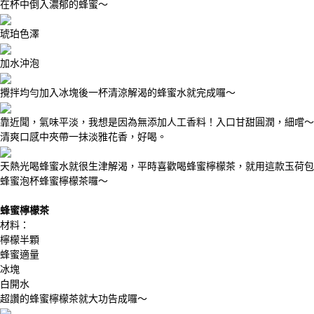
在杯中倒入濃郁的蜂蜜～
琥珀色澤
加水沖泡
攪拌均勻加入冰塊後一杯清涼解渴的蜂蜜水就完成囉～
靠近聞，氣味平淡，我想是因為無添加人工香料！入口甘甜圓潤，細嚐～
清爽口感中夾帶一抺淡雅花香，好喝。
天熱光喝蜂蜜水就很生津解渴，平時喜歡喝蜂蜜檸檬茶，就用這款玉荷包
蜂蜜泡杯蜂蜜檸檬茶囉～
蜂蜜檸檬茶
材料：
檸檬半顆
蜂蜜適量
冰塊
白開水
超讚的蜂蜜檸檬茶就大功告成囉～