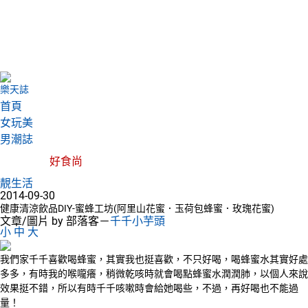
樂天誌
首頁
女玩美
男潮誌
好食尚
靚生活
2014-09-30
健康清涼飲品DIY-蜜蜂工坊(阿里山花蜜．玉荷包蜂蜜．玫瑰花蜜)
文章/圖片 by 部落客－
千千小芋頭
小
中
大
我們家千千喜歡喝蜂蜜，其實我也挺喜歡，不只好喝，喝蜂蜜水其實好處
多多，有時我的喉嚨癢，稍微乾咳時就會喝點蜂蜜水潤潤肺，以個人來說
效果挺不錯，所以有時千千咳嗽時會給她喝些，不過，再好喝也不能過
量！