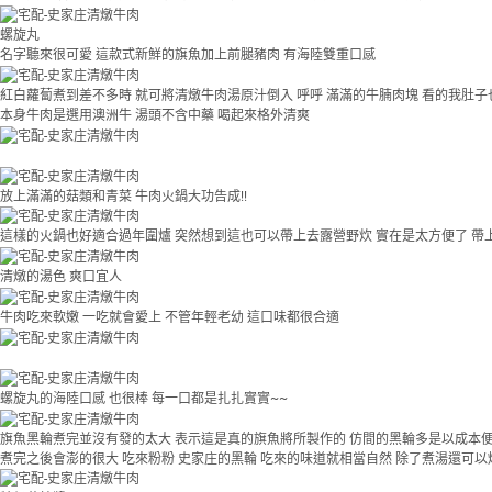
螺旋丸
名字聽來很可愛 這款式新鮮的旗魚加上前腿豬肉 有海陸雙重口感
紅白蘿蔔煮到差不多時 就可將清燉牛肉湯原汁倒入 呼呼 滿滿的牛腩肉塊 看的我肚子
本身牛肉是選用澳洲牛 湯頭不含中藥 喝起來格外清爽
放上滿滿的菇類和青菜 牛肉火鍋大功告成!!
這樣的火鍋也好適合過年圍爐 突然想到這也可以帶上去露營野炊 實在是太方便了 帶
清燉的湯色 爽口宜人
牛肉吃來軟嫩 一吃就會愛上 不管年輕老幼 這口味都很合適
螺旋丸的海陸口感 也很棒 每一口都是扎扎實實~~
旗魚黑輪煮完並沒有發的太大 表示這是真的旗魚將所製作的 仿間的黑輪多是以成本
煮完之後會澎的很大 吃來粉粉 史家庄的黑輪 吃來的味道就相當自然 除了煮湯還可以