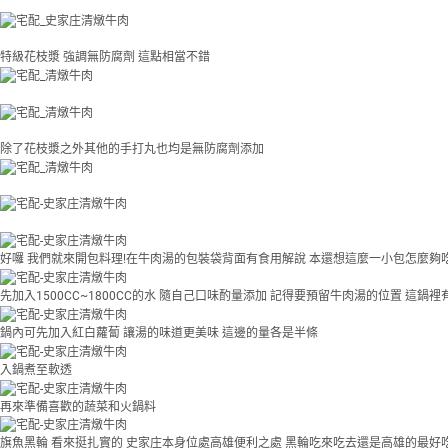
特級花枝漿 強調無防腐劑 這點相當不錯
除了花枝漿之外其他的手打丸也均是無防腐劑添加
好囉 我們就來開包料理!在牛肉湯的包裝袋背面有食用解說 本還想這麼一小包怎麼夠
先加入1500CC~1800CC的水 隨自己口味酌量添加 記得要預留牛肉湯的位置 這鍋裡
鍋內可先加入紅白蘿蔔 讓湯的味道更美味 這邊的量各是半條
入鍋煮至軟透
再來準備喜歡的蔬菜和火鍋料
旗魚黑輪 看來挺扎實的 史家庄本身位處高雄便利之處 黑輪吃來吃去還是高雄的最好