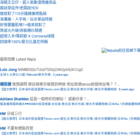
海賊王公仔、超人氣動漫周邊商品
面試穿這件!老闆說YES!
做就對了!10分鐘健康燃脂操
海灘褲、人字拖，玩水單品特搜
好想要腹肌嗎?->進來就對了
質感大升級!西裝襯衫精選
超想入手!瑪莉歐 X Converse球鞋
回頭率100%!夏日比基尼特輯
最新回應
Latest Reply
Luis Jung
IWMB5SQv7UzeT5Xbj2iWQy6SzKCcgC
全球七大夢幻小鎮 | Rakuten樂天市場
·
2 years ago
楊茹捷
我想請問 那註冊樂天帳號的時候 地址就填tenso給個地址嗎？？...
【圖文教學】日本海外配送服務Tenso.com 靚生活 樂天誌 樂天市場 | 樂天市場購物網
·
8 years ago
Adriane Shankles
這是一個奇妙的網站！ 感謝分享！...
隨身攜帶隨時補水♥♥MSBIO保濕噴霧 女玩美 樂天誌 樂天市場 | 樂天市場購物網-日本No.1的網路購物
HW
分成三行
【圖文教學】日本海外配送服務Tenso.com 靚生活 樂天誌 樂天市場 | 樂天市場購物網-日本No.1的網
HW
不要有標點符號
【圖文教學】日本海外配送服務Tenso.com 靚生活 樂天誌 樂天市場 | 樂天市場購物網-日本No.1的網