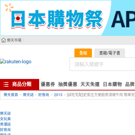
樂天市場
全站
書籍/電子書
商品分類
優惠券
抽獎優惠
天天免運
日本購物
品牌
樂天首頁
>
樂天誌
>
好食尚
>
2015
>
[試吃宅配]史家庄方便廚房清燉牛肉 簡單完
樂天誌
女玩美
男潮誌
好食尚