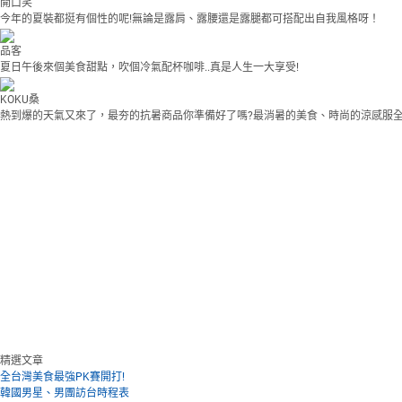
開口笑
今年的夏裝都挺有個性的呢!無論是露肩、露腰還是露腿都可搭配出自我風格呀！
品客
夏日午後來個美食甜點，吹個冷氣配杯咖啡..真是人生一大享受!
KOKU桑
熱到爆的天氣又來了，最夯的抗暑商品你準備好了嗎?最消暑的美食、時尚的涼感服
精選文章
全台灣美食最強PK賽開打!
韓國男星、男團訪台時程表