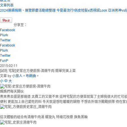
靚生活
文章列表
2024連續假期、展覽節慶活動總整理
今夏最流行!俏皮短髮x透視感Look
亞洲男神vs
分享至：
Facebook
Plurk
Twitter
Facebook
Plurk
Twitter
FunP
2015-02-11
[試吃 宅配]史家庄方便廚房-清燉牛肉 簡單完美上菜
文章 by
小旅人。布朗曲。
小
中
大
媽媽們每天開伙
煮來煮去還是那幾道 太費工的又做不來 這時宅配的方便菜就幫了主婦我很大的忙可卻又怕
便利 更能加上自己愛吃的料 冬天就是想吃暖暖的鍋物 不想去外頭冷颼颼排隊 待在家
這次體驗的組合有清燉牛肉湯 螺旋丸 特級花枝漿 旗魚黑輪