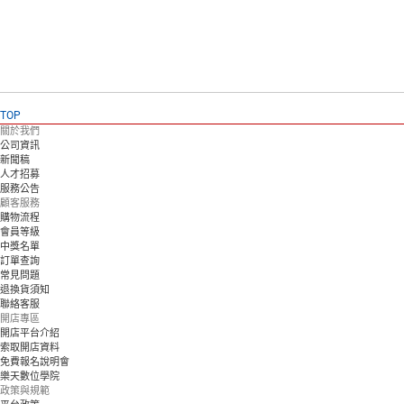
TOP
關於我們
公司資訊
新聞稿
人才招募
服務公告
顧客服務
購物流程
會員等級
中獎名單
訂單查詢
常見問題
退換貨須知
聯絡客服
開店專區
開店平台介紹
索取開店資料
免費報名說明會
樂天數位學院
政策與規範