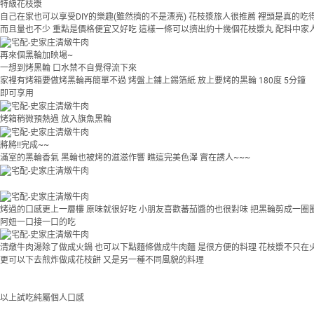
特級花枝漿
自己在家也可以享受DIY的樂趣(雖然擠的不是漂亮) 花枝漿旅人很推薦 裡頭是真的吃
而且量也不少 重點是價格便宜又好吃 這樣一條可以擠出約十幾個花枝漿丸 配料中家人
再來個黑輪加映場~
一想到烤黑輪 口水禁不自覺得流下來
家裡有烤箱要做烤黑輪再簡單不過 烤盤上鋪上錫箔紙 放上要烤的黑輪 180度 5分鐘
即可享用
烤箱稍微預熱過 放入旗魚黑輪
將將!!完成~~
滿室的黑輪香氣 黑輪也被烤的滋滋作響 瞧這完美色澤 實在誘人~~~
烤過的口感更上一層樓 原味就很好吃 小朋友喜歡蕃茄醬的也很對味 把黑輪剪成一圈
阿妞一口接一口的吃
清燉牛肉湯除了做成火鍋 也可以下點麵條做成牛肉麵 是很方便的料理 花枝漿不只在
更可以下去煎炸做成花枝餅 又是另一種不同風貌的料理
以上試吃純屬個人口感