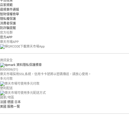
平台政策
店家規範
違規事件通報
智財侵權檢舉
隱私權保護
消費者保護
防詐騙提醒
官方社群
官方APP
樂天市場APP
資訊安全
B000006(01)
樂天市場採用SSL系統，信用卡卡號將以密碼傳送，請放心使用。
多元付款
便利配送
國家/地區
法國
德國
日本
美國
服務一覽