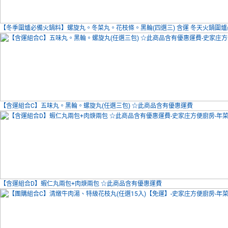
【冬季圍爐必備火鍋料】螺旋丸。冬菜丸。花枝條。黑輪(四選三) 含運 冬天火鍋圍
【含運組合C】五味丸。黑輪。螺旋丸(任選三包) ☆此商品含有優惠運費
【含運組合D】蝦仁丸兩包+肉焿兩包 ☆此商品含有優惠運費