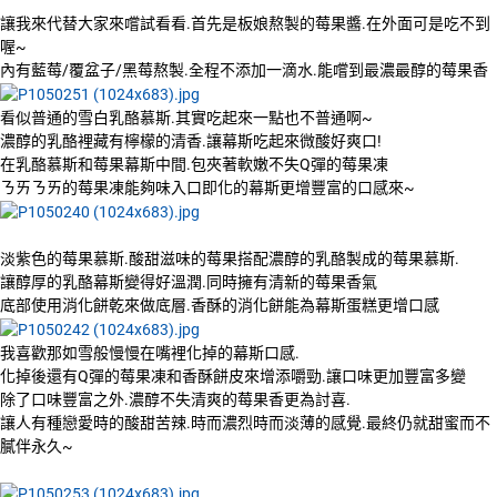
讓我來代替大家來嚐試看看.首先是板娘熬製的莓果醬.在外面可是吃不到
喔~
內有藍莓/覆盆子/黑莓熬製.全程不添加一滴水.能嚐到最濃最醇的莓果香
看似普通的雪白乳酪慕斯.其實吃起來一點也不普通啊~
濃醇的乳酪裡藏有檸檬的清香.讓幕斯吃起來微酸好爽口!
在乳酪慕斯和莓果幕斯中間.包夾著軟嫩不失Q彈的莓果凍
ㄋㄞㄋㄞ的莓果凍能夠味入口即化的幕斯更增豐富的口感來~
淡紫色的莓果慕斯.酸甜滋味的莓果搭配濃醇的乳酪製成的莓果慕斯.
讓醇厚的乳酪幕斯變得好溫潤.同時擁有清新的莓果香氣
底部使用消化餅乾來做底層.香酥的消化餅能為幕斯蛋糕更增口感
我喜歡那如雪般慢慢在嘴裡化掉的幕斯口感.
化掉後還有Q彈的莓果凍和香酥餅皮來增添嚼勁.讓口味更加豐富多變
除了口味豐富之外.濃醇不失清爽的莓果香更為討喜.
讓人有種戀愛時的酸甜苦辣.時而濃烈時而淡薄的感覺.最終仍就甜蜜而不
膩伴永久~