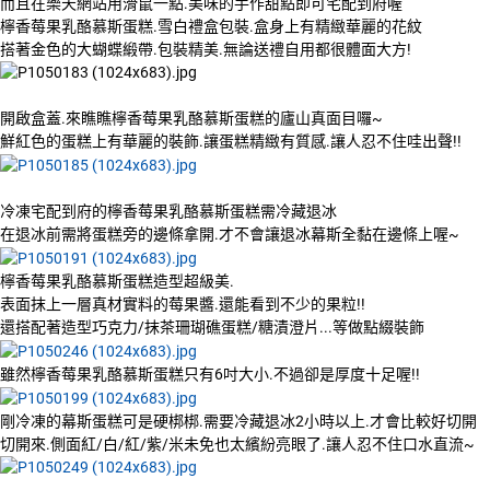
而且在樂天網站用滑鼠一點.美味的手作甜點即可宅配到府喔
檸香莓果乳酪慕斯蛋糕.雪白禮盒包裝.盒身上有精緻華麗的花紋
搭著金色的大蝴蝶緞帶.包裝精美.無論送禮自用都很體面大方!
開啟盒蓋.來瞧瞧檸香莓果乳酪慕斯蛋糕的廬山真面目囉~
鮮紅色的蛋糕上有華麗的裝飾.讓蛋糕精緻有質感.讓人忍不住哇出聲!!
冷凍宅配到府的檸香莓果乳酪慕斯蛋糕需冷藏退冰
在退冰前需將蛋糕旁的邊條拿開.才不會讓退冰幕斯全黏在邊條上喔~
檸香莓果乳酪慕斯蛋糕造型超級美.
表面抹上一層真材實料的莓果醬.還能看到不少的果粒!!
還搭配著造型巧克力/抹茶珊瑚礁蛋糕/糖漬澄片...等做點綴裝飾
雖然檸香莓果乳酪慕斯蛋糕只有6吋大小.不過卻是厚度十足喔!!
剛冷凍的幕斯蛋糕可是硬梆梆.需要冷藏退冰2小時以上.才會比較好切開
切開來.側面紅/白/紅/紫/米未免也太繽紛亮眼了.讓人忍不住口水直流~