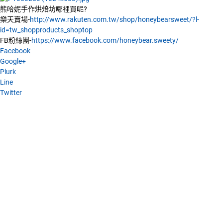
熊哈妮手作烘焙坊哪裡買呢?
樂天賣場-
http://www.rakuten.com.tw/shop/honeybearsweet/?l-
id=tw_shopproducts_shoptop
FB粉絲團-
https://www.facebook.com/honeybear.sweety/
Facebook
Google+
Plurk
Line
Twitter