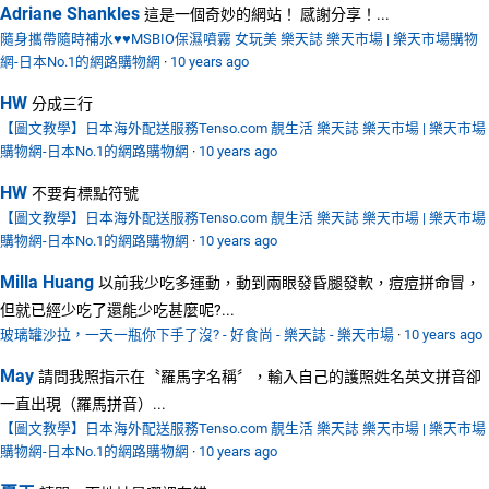
Adriane Shankles
這是一個奇妙的網站！ 感謝分享！...
隨身攜帶隨時補水♥♥MSBIO保濕噴霧 女玩美 樂天誌 樂天市場 | 樂天市場購物
網-日本No.1的網路購物網
·
10 years ago
HW
分成三行
【圖文教學】日本海外配送服務Tenso.com 靚生活 樂天誌 樂天市場 | 樂天市場
購物網-日本No.1的網路購物網
·
10 years ago
HW
不要有標點符號
【圖文教學】日本海外配送服務Tenso.com 靚生活 樂天誌 樂天市場 | 樂天市場
購物網-日本No.1的網路購物網
·
10 years ago
Milla Huang
以前我少吃多運動，動到兩眼發昏腿發軟，痘痘拼命冒，
但就已經少吃了還能少吃甚麼呢?...
玻璃罐沙拉，一天一瓶你下手了沒? - 好食尚 - 樂天誌 - 樂天市場
·
10 years ago
May
請問我照指示在〝羅馬字名稱〞，輸入自己的護照姓名英文拼音卻
一直出現（羅馬拼音）...
【圖文教學】日本海外配送服務Tenso.com 靚生活 樂天誌 樂天市場 | 樂天市場
購物網-日本No.1的網路購物網
·
10 years ago