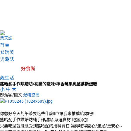
樂天誌
首頁
女玩美
男潮誌
好食尚
靚生活
熊哈妮手作烘焙坊/初戀的滋味/檸香莓果乳酪慕斯蛋糕
小
中
大
部落客/圖文
妃嚐悠閒
你想好今天的午茶要吃些什麼呢?讓我來推薦給你吧!!
熊哈妮手作烘焙坊純手作甜點.嚴選食材.絕無添加
只要吃過就能感受到熊哈妮的用料實在.讓你吃得開心/滿足/更安心~