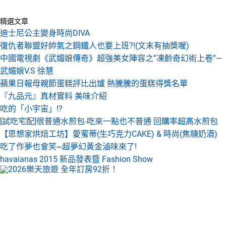
精選文章
迪士尼公主變身時尚DIVA
復仇者聯盟好帥氣之鋼鐵人也要上班?!(文末有抽獎喔)
中國電視劇《武媚娘傳奇》超強美女陣容之”凍齡奇幻術上卷”—
武媚娘V.S 徐慧
蘋果日報母親節蛋糕評比出爐 熱騰騰的蛋糕得獎名單
『九品元』真材實料 美味介紹
吃的「小宇宙」!?
[試吃宅配]很普通水煎包-吃來一點也不普通 回購率超高水煎包
【思想家烘焙工坊】愛蜜蒂(生巧克力CAKE) & 時尚(焦糖奶酒)
吃了作夢也會笑~超夢幻黃金滷味來了!
havaianas 2015 新品發表暨 Fashion Show