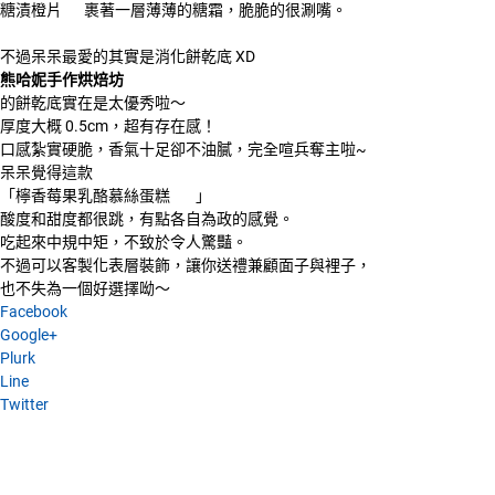
糖漬橙片
裹著一層薄薄的糖霜，脆脆的很涮嘴。
不過呆呆最愛的其實是消化餅乾底 XD
熊哈妮手作烘焙坊
的餅乾底實在是太優秀啦～
厚度大概 0.5cm，超有存在感！
口感紮實硬脆，香氣十足卻不油膩，完全喧兵奪主啦~
呆呆覺得這款
「檸香莓果乳酪慕絲蛋糕
」
酸度和甜度都很跳，有點各自為政的感覺。
吃起來中規中矩，不致於令人驚豔。
不過可以客製化表層裝飾，讓你送禮兼顧面子與裡子，
也不失為一個好選擇呦～
Facebook
Google+
Plurk
Line
Twitter