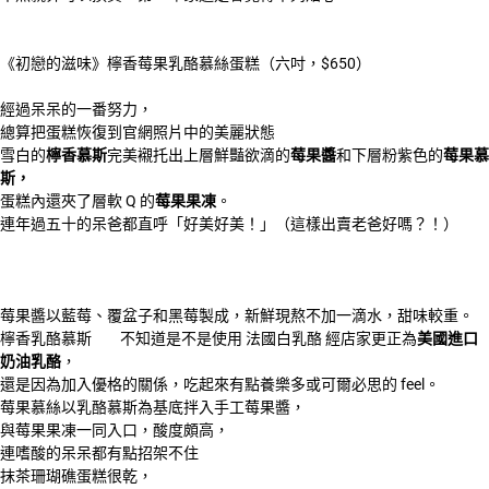
《初戀的滋味》檸香莓果乳酪慕絲蛋糕（六吋，$650）
經過呆呆的一番努力，
總算把蛋糕恢復到官網照片中的美麗狀態
雪白的
檸香慕斯
完美襯托出上層鮮豔欲滴的
莓果醬
和下層粉紫色的
莓果慕
斯，
蛋糕內還夾了層軟 Q 的
莓果果凍
。
連年過五十的呆爸都直呼「好美好美！」（這樣出賣老爸好嗎？！）
莓果醬以藍莓、覆盆子和黑莓製成，新鮮現熬不加一滴水，甜味較重。
檸香乳酪慕斯
不知道是不是使用 法國白乳酪 經店家更正為
美國進口
奶油乳酪
，
還是因為加入優格的關係，吃起來有點養樂多或可爾必思的 feel。
莓果慕絲以乳酪慕斯為基底拌入手工莓果醬，
與莓果果凍一同入口，酸度頗高，
連嗜酸的呆呆都有點招架不住
抹茶珊瑚礁蛋糕很乾，