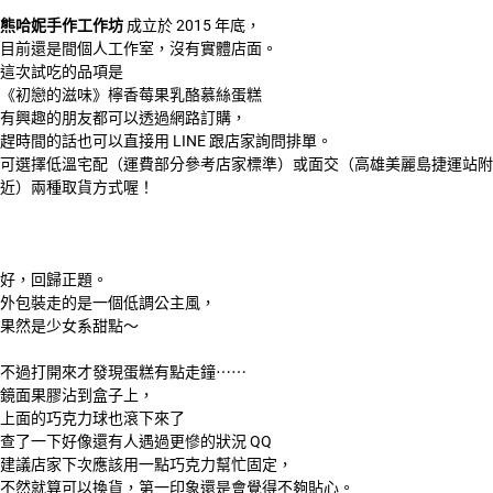
熊哈妮手作工作坊
成立於 2015 年底，
目前還是間個人工作室，沒有實體店面。
這次試吃的品項是
《初戀的滋味》檸香莓果乳酪慕絲蛋糕
有興趣的朋友都可以透過網路訂購，
趕時間的話也可以直接用 LINE 跟店家詢問排單。
可選擇低溫宅配（運費部分參考店家標準）或面交（高雄美麗島捷運站附
近）兩種取貨方式喔！
好，回歸正題。
外包裝走的是一個低調公主風，
果然是少女系甜點～
不過打開來才發現蛋糕有點走鐘⋯⋯
鏡面果膠沾到盒子上，
上面的巧克力球也滾下來了
查了一下好像還有人遇過更慘的狀況 QQ
建議店家下次應該用一點巧克力幫忙固定，
不然就算可以換貨，第一印象還是會覺得不夠貼心。