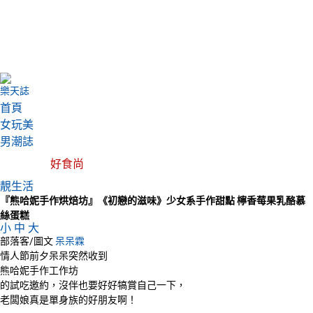
樂天誌
首頁
女玩美
男潮誌
好食尚
靚生活
『熊哈妮手作烘焙坊』《初戀的滋味》少女系手作甜點 檸香莓果乳酪慕
絲蛋糕
小
中
大
部落客/圖文
呆呆霖
情人節前夕呆呆突然收到
熊哈妮手作工作坊
的試吃邀約，沒伴也要好好犒賞自己一下，
老闆娘真是單身族的好朋友啊！