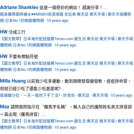
Adriane Shankles
這是一個奇妙的網站！ 感謝分享！...
隨身攜帶隨時補水♥♥MSBIO保濕噴霧 女玩美 樂天誌 樂天市場 | 樂天市場購物
網-日本No.1的網路購物網
·
10 years ago
HW
分成三行
【圖文教學】日本海外配送服務Tenso.com 靚生活 樂天誌 樂天市場 | 樂天市場
購物網-日本No.1的網路購物網
·
10 years ago
HW
不要有標點符號
【圖文教學】日本海外配送服務Tenso.com 靚生活 樂天誌 樂天市場 | 樂天市場
購物網-日本No.1的網路購物網
·
10 years ago
Milla Huang
以前我少吃多運動，動到兩眼發昏腿發軟，痘痘拼命冒，
但就已經少吃了還能少吃甚麼呢?...
玻璃罐沙拉，一天一瓶你下手了沒? - 好食尚 - 樂天誌 - 樂天市場
·
10 years ago
May
請問我照指示在〝羅馬字名稱〞，輸入自己的護照姓名英文拼音卻
一直出現（羅馬拼音）...
【圖文教學】日本海外配送服務Tenso.com 靚生活 樂天誌 樂天市場 | 樂天市場
購物網-日本No.1的網路購物網
·
10 years ago