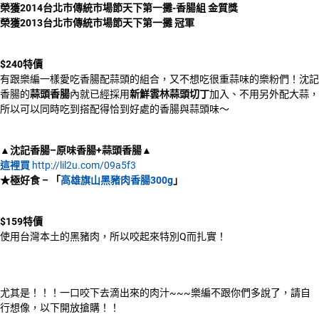
榮獲2014台北市傳統市場節天下第一攤-香腸組 金質獎
榮獲2013台北市傳統市場節天下第一攤 冠軍
$240
特價
有跟樂編一樣愛吃香腸配蒜頭的組合，又不想吃很重蒜味的樂粉們！沈記
香腸的
蒜頭香腸
內就已經採用
新鮮雲林蒜頭切丁
加入、不用另外配大蒜，
所以可以同時吃到搭配得恰到好處的香腸與蒜頭味～
▲
沈記香腸
–
原味香腸+蒜頭香腸▲
這裡買
http://lil2u.com/09a5f3
★極好食
–
「
高雄旗山黑豬肉香腸300g
」
$159
特價
使用台灣本土的黑豬肉，所以咬起來特別Q而扎實！
尤其是！！！一口咬下去滴出來的肉汁~~~樂編不跟你們多說了，請自
行想像，以下開放搶購！！