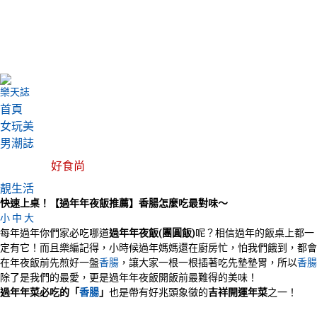
樂天誌
首頁
女玩美
男潮誌
好食尚
靚生活
快速上桌！【過年年夜飯推薦】香腸怎麼吃最對味～
小
中
大
每年過年你們家必吃哪道
過年年夜飯(團圓飯)
呢？相信過年的飯桌上都一
定有它！而且樂編記得，小時候過年媽媽還在廚房忙，怕我們餓到，都會
在年夜飯前先煎好一盤
香腸
，讓大家一根一根插著吃先墊墊胃，所以
香腸
除了是我們的最愛，更是過年年夜飯開飯前最難得的美味！
過年年菜必吃的「
香腸
」
也是帶有好兆頭象徵的
吉祥開運年菜
之一！