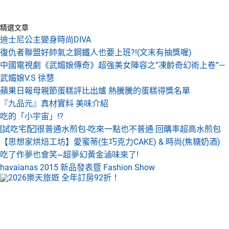
精選文章
迪士尼公主變身時尚DIVA
復仇者聯盟好帥氣之鋼鐵人也要上班?!(文末有抽獎喔)
中國電視劇《武媚娘傳奇》超強美女陣容之”凍齡奇幻術上卷”—
武媚娘V.S 徐慧
蘋果日報母親節蛋糕評比出爐 熱騰騰的蛋糕得獎名單
『九品元』真材實料 美味介紹
吃的「小宇宙」!?
[試吃宅配]很普通水煎包-吃來一點也不普通 回購率超高水煎包
【思想家烘焙工坊】愛蜜蒂(生巧克力CAKE) & 時尚(焦糖奶酒)
吃了作夢也會笑~超夢幻黃金滷味來了!
havaianas 2015 新品發表暨 Fashion Show