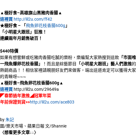
▲極好食
–
高雄旗山黑豬肉香腸▲
這裡買
http://lil2u.com/ff42
★極好食
–
「
飛魚卵花枝香腸600g
」
「小明星大跟班」狂推！
連續兩年月銷售破百！
$440
特價
如果有想嘗鮮或吃豬肉香腸吃膩的樂粉，樂編幫大家熱搜到這款
「
市面唯
一飛魚爆卵花枝香腸
」
！而且是綜藝節目
「小明星大跟班」藝人們激推
的
熱銷商品！！相信家裡請親朋好友們來做客，端出這道肯定可以獲得大家
的青睞呀~~~
▲極好食
–
飛魚卵花枝香腸600g▲
這裡買
http://lil2u.com/29649a
◤春節過年激推◢冠軍年菜
年前保證到貨>>
http://lil2u.com/ace803
by
朱記
圖/樂天市場、蘋果日報 文/Shannie
〈想看更多文章↓↓〉