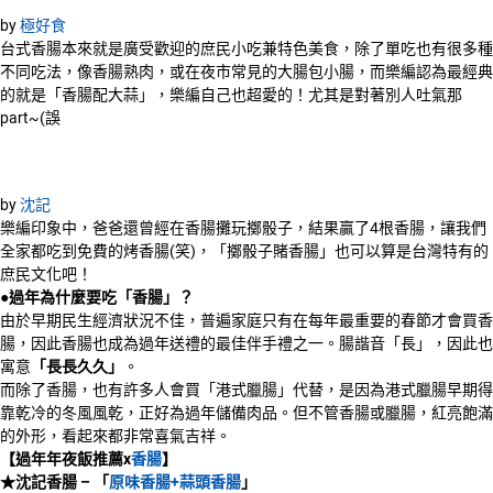
by
極好食
台式香腸本來就是廣受歡迎的庶民小吃兼特色美食，除了單吃也有很多種
不同吃法，像香腸熟肉，或在夜市常見的大腸包小腸，而樂編認為最經典
的就是「香腸配大蒜」，樂編自己也超愛的！尤其是對著別人吐氣那
part~(誤
by
沈記
樂編印象中，爸爸還曾經在香腸攤玩擲骰子，結果贏了4根香腸，讓我們
全家都吃到免費的烤香腸(笑)，「擲骰子賭香腸」也可以算是台灣特有的
庶民文化吧！
●過年為什麼要吃「香腸」？
由於早期民生經濟狀況不佳，普遍家庭只有在每年最重要的春節才會買香
腸，因此香腸也成為過年送禮的最佳伴手禮之一。腸諧音「長」，因此也
寓意
「長長久久」
。
而除了香腸，也有許多人會買「港式臘腸」代替，是因為港式臘腸早期得
靠乾冷的冬風風乾，正好為過年儲備肉品。但不管香腸或臘腸，紅亮飽滿
的外形，看起來都非常喜氣吉祥。
【過年年夜飯推薦x
香腸
】
★
沈記香腸
–
「
原味香腸+
蒜頭香腸
」