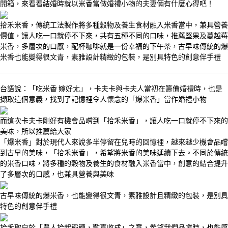
開箱，來看看結婚時就以米香當做婚禮小物的夫妻倆有什麼心得吧！
拾禾米香，傳統工法製作將多種穀物及養生食材融入米香當中，兼具營養
價值，讓人吃一口就停不下來，共有五種不同的口味，推薦堅果及蔓越莓
米香，多層次的口感，配杯咖啡就是一份幸福的下午茶，古早味傳統的爆
米香也能變得很文青，素雅設計精緻的包裝，是別具特色的創意伴手禮
台語說：「吃米香 嫁好尢」，卡夫卡與卡夫人當初在籌備婚禮時，也是
擷取這個意義，找到了記憶裡令人懷念的「爆米香」當作婚禮小物
而這次卡夫卡剛好有機會品嚐到「拾禾米香」，讓人吃一口就停不下來的
美味，所以推薦給大家
「爆米香」對於現代人來說多半停留在兒時的回憶裡，越來越少機會品嚐
到古早的美味，「拾禾米香」，希望將米香的美味延續下去。不同於傳統
的米香口味，將多種的穀物及養生的食材融入米香當中，創意的結合提升
了多層次的口感，也兼具營養與美味
古早味傳統的爆米香，也能變得很文青，素雅設計且精緻的包裝，是別具
特色的創意伴手禮
拾禾取自於「農人拾起稻穗，歡喜收成」之意，希望我們品嚐時，也能感