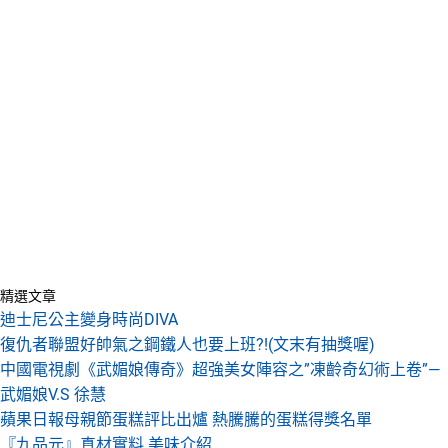
精選文章
迪士尼公主變身時尚DIVA
復仇者聯盟好帥氣之鋼鐵人也要上班?!(文末有抽獎喔)
中國電視劇《武媚娘傳奇》超強美女陣容之”凍齡奇幻術上卷”—
武媚娘V.S 徐慧
蘋果日報母親節蛋糕評比出爐 熱騰騰的蛋糕得獎名單
『九品元』真材實料 美味介紹