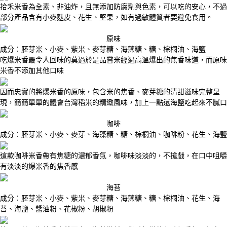
拾禾米香為全素、非油炸，且無添加防腐劑與色素，可以吃的安心，不過
部分產品含有小麥麩皮、花生、堅果，如有過敏體質者要避免食用。
原味
成分：胚芽米、小麥、紫米、麥芽糖、海藻糖、糖、棕櫚油、海鹽
吃爆米香最令人回味的莫過於是品嘗米經過高溫爆出的焦香味道，而原味
米香不添加其他口味
因而忠實的將爆米香的原味，包含米的焦香、麥芽糖的清甜滋味完整呈
現，簡簡單單的體會台灣稻米的精緻風味，加上一點還海鹽吃起來不膩口
咖啡
成分：胚芽米、小麥、麥芽、海藻糖、糖、棕櫚油、咖啡粉、花生、海鹽
這款咖啡米香帶有焦糖的濃郁香氣，咖啡味淡淡的，不搶戲，在口中咀嚼
有淡淡的爆米香的焦香感
海苔
成分：胚芽米、小麥、紫米、麥芽糖、海藻糖、糖、棕櫚油、花生、海
苔、海鹽、醬油粉、花椒粉、胡椒粉