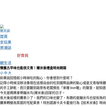
樂天誌
首頁
女玩美
男潮誌
好食尚
靚生活
懷舊古早味也能很文青！爆米香禮盒時尚開箱
小
中
大
如果說回憶起小時候吃的點心，你會想到什麼呢？
記得小時候沒辦法像現在這樣自由的吃到國際品牌的點心或是文青咖啡廳
的手工餅乾，而只要聽到路旁有老闆預告「來喔 bon喔」的聲音，就知道
今天是媽媽會帶蹦米乓(爆米香)回家的日子。
長大後這樣的攤車少了，我們的口味也變了，有趣的是蹦米乓也從街角的
攤車轉變為質感的宅配美食！特別感謝卡夫卡愛旅行為【拾禾米香】時尚