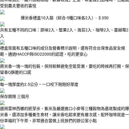
受到農夫豐收的喜悅
爆米香禮盒10入裝（綜合-5種口味各2入）- $ 350
共有五種不同的口味：原味2入、堅果2入、海苔2入、咖啡2入、蔓越莓2
入
禮盒背面有五種口味的成分及營養標示說明，還有符合台灣食品安全規
範，通過HACCP與ISO22000的認證，吃的更安心
將米香一塊一塊的包裝，保持新鮮避免空氣受潮，要吃的時候再打開，保
留香Q酥脆的口感
每一塊厚度約2.5公分，一口咬下剛剛好厚度
保存期限 三個月
選用雲林西螺的胚芽米、紫米及嚴選進口小麥等三種穀物為基底製成的爆
米香，還添加多種養生食材，讓米香吃起來更有層次感，配杯咖啡就是一
份幸福的下午茶，非常適合當做上班族們的辦公室小點