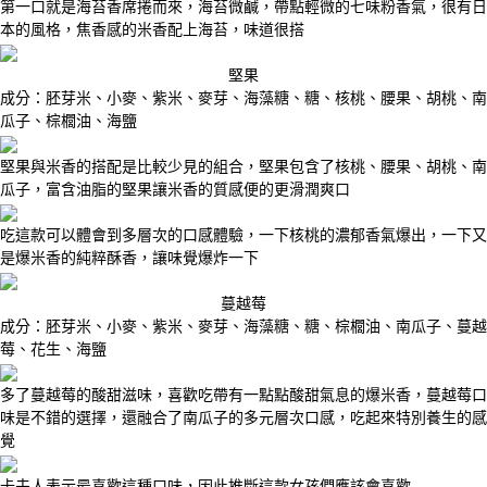
第一口就是海苔香席捲而來，海苔微鹹，帶點輕微的七味粉香氣，很有日
本的風格，焦香感的米香配上海苔，味道很搭
堅果
成分：胚芽米、小麥、紫米、麥芽、海藻糖、糖、核桃、腰果、胡桃、南
瓜子、棕櫚油、海鹽
堅果與米香的搭配是比較少見的組合，堅果包含了核桃、腰果、胡桃、南
瓜子，富含油脂的堅果讓米香的質感便的更滑潤爽口
吃這款可以體會到多層次的口感體驗，一下核桃的濃郁香氣爆出，一下又
是爆米香的純粹酥香，讓味覺爆炸一下
蔓越莓
成分：胚芽米、小麥、紫米、麥芽、海藻糖、糖、棕櫚油、南瓜子、蔓越
莓、花生、海鹽
多了蔓越莓的酸甜滋味，喜歡吃帶有一點點酸甜氣息的爆米香，蔓越莓口
味是不錯的選擇，還融合了南瓜子的多元層次口感，吃起來特別養生的感
覺
卡夫人表示最喜歡這種口味，因此推斷這款女孩們應該會喜歡