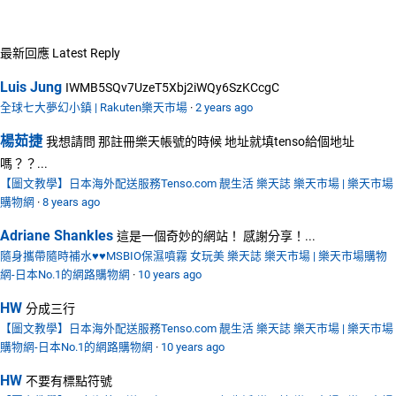
最新回應
Latest Reply
Luis Jung
IWMB5SQv7UzeT5Xbj2iWQy6SzKCcgC
全球七大夢幻小鎮 | Rakuten樂天市場
·
2 years ago
楊茹捷
我想請問 那註冊樂天帳號的時候 地址就填tenso給個地址
嗎？？...
【圖文教學】日本海外配送服務Tenso.com 靚生活 樂天誌 樂天市場 | 樂天市場
購物網
·
8 years ago
Adriane Shankles
這是一個奇妙的網站！ 感謝分享！...
隨身攜帶隨時補水♥♥MSBIO保濕噴霧 女玩美 樂天誌 樂天市場 | 樂天市場購物
網-日本No.1的網路購物網
·
10 years ago
HW
分成三行
【圖文教學】日本海外配送服務Tenso.com 靚生活 樂天誌 樂天市場 | 樂天市場
購物網-日本No.1的網路購物網
·
10 years ago
HW
不要有標點符號