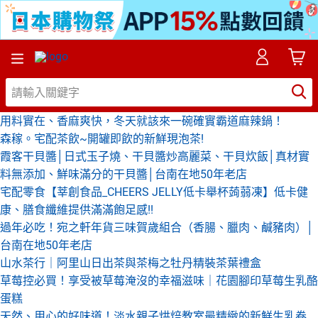
用料實在、香麻爽快，冬天就該來一碗確實霸道麻辣鍋！
森稼。宅配茶飲~開罐即飲的新鮮現泡茶!
霞客干貝醬│日式玉子燒、干貝醬炒高麗菜、干貝炊飯│真材實
料無添加、鮮味滿分的干貝醬│台南在地50年老店
宅配零食【莘創食品_CHEERS JELLY低卡舉杯蒟蒻凍】低卡健
康、膳食纖維提供滿滿飽足感!!
過年必吃！宛之軒年貨三味賀歲組合（香腸、臘肉、鹹豬肉）│
台南在地50年老店
山水茶行｜阿里山日出茶與茶梅之牡丹精裝茶葉禮盒
草莓控必買！享受被草莓淹沒的幸福滋味｜花園腳印草莓生乳酪
蛋糕
天然、用心的好味道！淡水親子烘焙教室最精緻的新鮮生乳卷