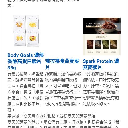
爽。
Body Goals 濃郁
喬拉裸食燕麥脆
Spark Protein 濃
香酥高蛋白脆片
片
燕麥脆片
35g
燕麥脆片適合喜歡穀
主打燕麥脆片與蛋白
有義式披薩、奶香起
物香與酥脆口感的
補給感，口味有巧克
司、酸奶洋蔥等鹹香
人。可以單吃，也可
力、抹茶、起司、黑
口味，適合想把「想
以撒在無糖優格上，
芝麻等選擇。很適合
吃零食」轉成「順便
讓下午茶看起來像一
想把零食換成更有飽
補蛋白」的人。派對
份小小的清爽甜點。
足感版本的人。
感口味也比較不無
聊。
果凍派：夏天想吃冰涼甜點，就從寒天與蒟蒻開始
寒天與蒟蒻的魅力，是它們有口感、好冰鎮，也很適合做成「我