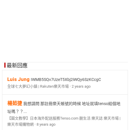
最新回應
Luis Jung
IWMB5SQv7UzeT5Xbj2iWQy6SzKCcgC
·
全球七大夢幻小鎮 | Rakuten樂天市場
2 years ago
楊茹捷
我想請問 那註冊樂天帳號的時候 地址就填tenso給個地
址嗎？？...
【圖文教學】日本海外配送服務Tenso.com 靚生活 樂天誌 樂天市場 |
·
樂天市場購物網
8 years ago