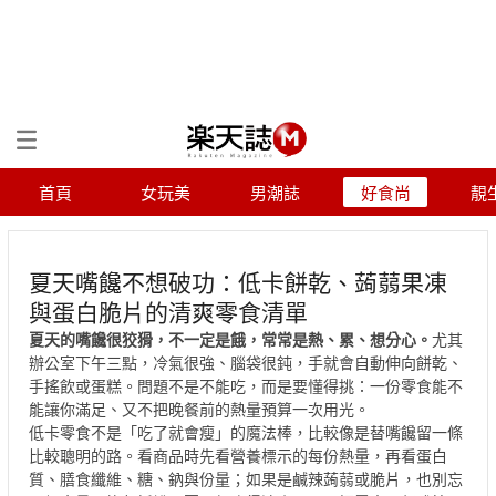
首頁
女玩美
男潮誌
好食尚
靚
夏天嘴饞不想破功：低卡餅乾、蒟蒻果凍
與蛋白脆片的清爽零食清單
夏天的嘴饞很狡猾，不一定是餓，常常是熱、累、想分心。
尤其
辦公室下午三點，冷氣很強、腦袋很鈍，手就會自動伸向餅乾、
手搖飲或蛋糕。問題不是不能吃，而是要懂得挑：一份零食能不
能讓你滿足、又不把晚餐前的熱量預算一次用光。
低卡零食不是「吃了就會瘦」的魔法棒，比較像是替嘴饞留一條
比較聰明的路。看商品時先看營養標示的每份熱量，再看蛋白
質、膳食纖維、糖、鈉與份量；如果是鹹辣蒟蒻或脆片，也別忘