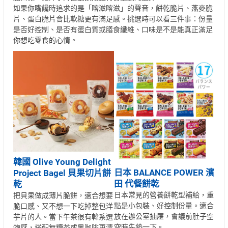
如果你嘴饞時追求的是「喀滋喀滋」的聲音，餅乾脆片、燕麥脆
片、蛋白脆片會比軟糖更有滿足感。挑選時可以看三件事：份量
是否好控制、是否有蛋白質或膳食纖維、口味是不是能真正滿足
你想吃零食的心情。
韓國 Olive Young Delight
日本 BALANCE POWER 濱
Project Bagel 貝果切片餅
田 代餐餅乾
乾
日本常見的營養餅乾型補給，重
把貝果做成薄片脆餅，適合想要
點是小包裝、好控制份量。適合
脆口感、又不想一下吃掉整包洋
放在辦公室抽屜，會議前肚子空
芋片的人。當下午茶很有韓系選
空時先墊一下。
物感，搭配無糖茶或黑咖啡更清