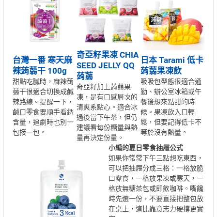
奇亞籽果凍 CHIA
台灣一番 寒天麻
日本 Tarami 低卡
SEED JELLY QQ
辣蒟蒻干 100g
蒟蒻果凍飲
蒟蒻
甜點吃膩時，麻辣蒟
吸吸包型態很適合通
奇亞籽加上蒟蒻果
蒻干很適合切換成鹹
勤、辦公室冰箱或午
凍，是有口感層次的
辣路線。提醒一下，
餐後想來點甜的時
清爽系點心。適合冰
鹹口零食要順手看鈉
候。果凍飲入口輕
過後當下午茶，但仍
含量，追劇時也別一
鬆，但要記得低卡不
建議看每份糖量與熱
包接一包。
等於沒有熱量。
量再決定份量。
小編的夏日零食抽屜公式
如果你常常下午三點想吃東西，
可以把抽屜分成三格：一格放脆
口零食，一格放果凍或寒天，一
格放無糖茶包或即飲咖啡。嘴饞
時先選一份，不要直接把整包放
在桌上，這比靠意志力硬撐更實