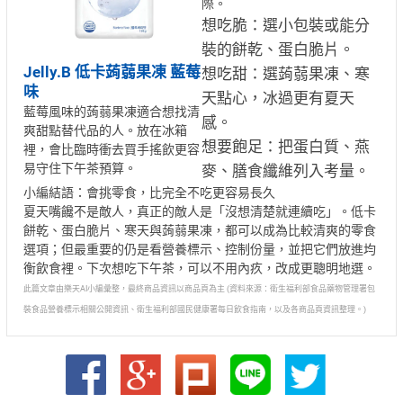
際。
想吃脆：選小包裝或能分
裝的餅乾、蛋白脆片。
Jelly.B 低卡蒟蒻果凍 藍莓
想吃甜：選蒟蒻果凍、寒
味
天點心，冰過更有夏天
藍莓風味的蒟蒻果凍適合想找清
感。
爽甜點替代品的人。放在冰箱
想要飽足：把蛋白質、燕
裡，會比臨時衝去買手搖飲更容
易守住下午茶預算。
麥、膳食纖維列入考量。
小編結語：會挑零食，比完全不吃更容易長久
夏天嘴饞不是敵人，真正的敵人是「沒想清楚就連續吃」。低卡
餅乾、蛋白脆片、寒天與蒟蒻果凍，都可以成為比較清爽的零食
選項；但最重要的仍是看營養標示、控制份量，並把它們放進均
衡飲食裡。下次想吃下午茶，可以不用內疚，改成更聰明地選。
此篇文章由樂天AI小編彙整，最終商品資訊以商品頁為主 (資料來源：衛生福利部食品藥物管理署包
裝食品營養標示相關公開資訊、衛生福利部國民健康署每日飲食指南，以及各商品頁資訊整理。)