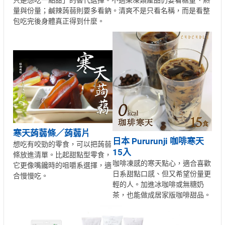
只是想吃一點甜」的替代選擇。不過果凍類產品仍要看糖量、熱
量與份量；鹹辣蒟蒻則要多看鈉。清爽不是只看名稱，而是看整
包吃完後身體真正得到什麼。
寒天蒟蒻條／蒟蒻片
日本 Pururunji 咖啡寒天
想吃有咬勁的零食，可以把蒟蒻
15入
條放進清單。比起甜點型零食，
咖啡凍感的寒天點心，適合喜歡
它更像嘴饞時的咀嚼系選擇，適
日系甜點口感、但又希望份量更
合慢慢吃。
輕的人。加進冰咖啡或無糖奶
茶，也能做成居家版咖啡甜品。