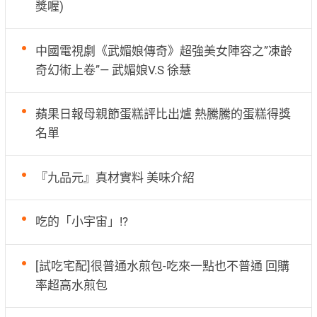
獎喔)
中國電視劇《武媚娘傳奇》超強美女陣容之”凍齡
奇幻術上卷”— 武媚娘V.S 徐慧
蘋果日報母親節蛋糕評比出爐 熱騰騰的蛋糕得獎
名單
『九品元』真材實料 美味介紹
吃的「小宇宙」!?
[試吃宅配]很普通水煎包-吃來一點也不普通 回購
率超高水煎包