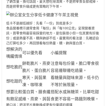
了鈉含量。換句話說，夏天想吃得清爽，不是把零食全部戒掉，
而是把零食升級成更有策略的下午茶。
低卡不是越低越好：先看「一份」到底是多少
食品營養標示通常會用「每份」與「每100公克」呈現營養資
訊。買零食時最容易踩雷的地方，是包裝很小但一包其實有好幾
份；或是熱量不高，糖與鈉卻不低。最實用的看法是：先確認自
己打算吃多少，再回頭看每份熱量、糖、鈉與蛋白質。
想解決的
可以優先看
小編提醒
嘴饞情境
餅乾脆片、燕麥
注意每包份量，脆口零食很
想吃脆的
脆片、蛋白脆片
容易邊聊邊吃過量。
寒天、蒟蒻果
看糖量與甜味來源，低卡仍
想吃甜的
凍、咖啡凍
不等於無限量。
想要比較
蛋白質、膳食纖
搭配水或無糖茶，比單吃甜
有飽足感
維、燕麥、蒟蒻
食更不容易一路餓到晚餐。
脆口派：把洋芋片衝動換成更有份量感的選擇