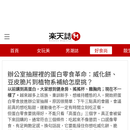
首頁
女玩美
男潮誌
好食尚
靚
辦公室抽屜裡的蛋白零食革命：威化餅、
豆皮脆片到植物系補給怎麼挑？
以前講到高蛋白，大家想到健身房、搖搖杯、雞胸肉；現在不一
樣了。
越來越多上班族、重訓新手、想維持體態的人，開始把蛋
白零食放進辦公室抽屜。原因很簡單：下午三點真的會餓，會議
前真的想吃點甜，運動後也不一定有時間立刻吃正餐。
但蛋白零食要挑得好，不能只看「高蛋白」三個字。真正會被留
下來回購的，通常符合三個條件：吃起來不像懲罰、口感像零
食、有足夠飽足感。換句話說，它要能接住你想吃威化餅、脆