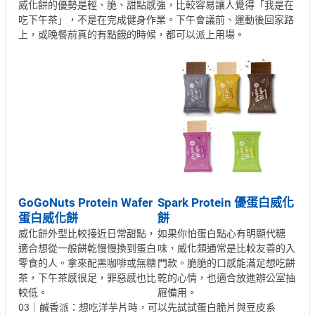
威化餅的優勢是輕、脆、甜點感強，比較容易讓人覺得「我是在
吃下午茶」，不是在完成健身作業。下午會議前、運動後回家路
上，或晚餐前真的有點餓的時候，都可以派上用場。
GoGoNuts Protein Wafer
Spark Protein 優蛋白威化
蛋白威化餅
餅
威化餅外型比較接近日常甜點，
如果你怕蛋白點心有明顯代糖
適合想從一般餅乾慢慢換到蛋白
味，威化類通常是比較友善的入
零食的人。拿來配黑咖啡或無糖
門款。脆脆的口感能滿足想吃餅
茶，下午茶感很足，罪惡感也比
乾的心情，也適合放進辦公室抽
較低。
屜備用。
03｜鹹香派：想吃洋芋片時，可以先試試蛋白脆片與豆皮系