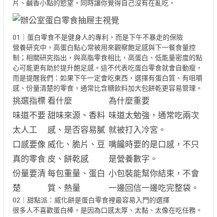
片、鹹香小點的慾望，同時讓你覺得自己沒有在亂吃。
01｜蛋白零食不是健身人的專利，而是下午不暴走的保險
營養研究中，高蛋白點心常被用來觀察飽足感與下一餐食量控
制；相關研究指出，與高脂零食相比，高蛋白、低能量密度的點
心可能更有助於提升飽足感。這不代表吃蛋白零食就會自動瘦，
而是提醒我們：如果下午一定會吃東西，選擇有蛋白質、有咀嚼
感、份量清楚的零食，通常比含糖飲料加大包餅乾更容易管理。
挑選指標
看什麼
為什麼重要
味道不要
甜味來源、香料
味道太勉強，通常吃兩次
太人工
感、是否容易膩
就被打入冷宮。
口感要像
威化、脆片、豆
嘴饞時要的是口感，不只
真的零食
皮、餅乾感
是營養數字。
份量要清
每包重量、蛋白
小包裝能幫你結束，不會
楚
質、熱量
一邊回信一邊吃完整袋。
02｜甜點派：威化餅是蛋白零食裡最容易入門的選擇
很多人不喜歡蛋白棒，是因為口感太厚、太黏、太像在吃任務。