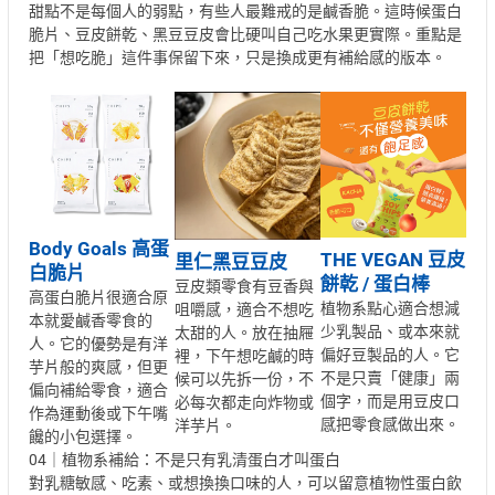
甜點不是每個人的弱點，有些人最難戒的是鹹香脆。這時候蛋白
脆片、豆皮餅乾、黑豆豆皮會比硬叫自己吃水果更實際。重點是
把「想吃脆」這件事保留下來，只是換成更有補給感的版本。
Body Goals 高蛋
THE VEGAN 豆皮
里仁黑豆豆皮
白脆片
餅乾 / 蛋白棒
豆皮類零食有豆香與
高蛋白脆片很適合原
植物系點心適合想減
咀嚼感，適合不想吃
本就愛鹹香零食的
少乳製品、或本來就
太甜的人。放在抽屜
人。它的優勢是有洋
偏好豆製品的人。它
裡，下午想吃鹹的時
芋片般的爽感，但更
不是只賣「健康」兩
候可以先拆一份，不
偏向補給零食，適合
個字，而是用豆皮口
必每次都走向炸物或
作為運動後或下午嘴
感把零食感做出來。
洋芋片。
饞的小包選擇。
04｜植物系補給：不是只有乳清蛋白才叫蛋白
對乳糖敏感、吃素、或想換換口味的人，可以留意植物性蛋白飲