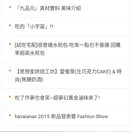
『九品元』真材實料 美味介紹
吃的「小宇宙」!?
[試吃宅配]很普通水煎包-吃來一點也不普通 回購
率超高水煎包
【思想家烘焙工坊】愛蜜蒂(生巧克力CAKE) & 時
尚(焦糖奶酒)
吃了作夢也會笑~超夢幻黃金滷味來了!
havaianas 2015 新品發表暨 Fashion Show