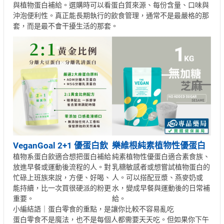
與植物蛋白補給。選購時可以看蛋白質來源、每份含量、口味與
沖泡便利性。真正能長期執行的飲食管理，通常不是最嚴格的那
套，而是最不會干擾生活的那套。
VeganGoal 2+1 優蛋白飲
樂維根純素植物性優蛋白
植物系蛋白飲適合想把蛋白補給
純素植物性優蛋白適合素食族、
放進早餐或運動後流程的人。對
乳糖敏感者或想嘗試植物蛋白的
忙碌上班族來說，方便、好喝、
人。可以搭配豆漿、燕麥奶或
能持續，比一次買很硬派的粉更
水，變成早餐與運動後的日常補
重要。
給。
小編結語｜蛋白零食的重點，是讓你比較不容易亂吃
蛋白零食不是魔法，也不是每個人都需要天天吃。但如果你下午