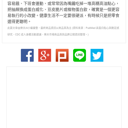
容易餓、下班會運動、或常常因為嘴饞吃掉一堆高糖高油點心，
把抽屜換成蛋白威化、豆皮脆片或植物蛋白飲，確實是一個更容
易執行的小改變。健康生活不一定要很硬派，有時候只是把零食
選得更聰明。
此篇文章由樂天AI小編彙整，最終商品資訊以商品頁為主 (資料來源：PubMed 高蛋白點心與飽足感
研究、CDC 成人身體活動建議、樂天市場商品頁與品牌公開資訊整理。)