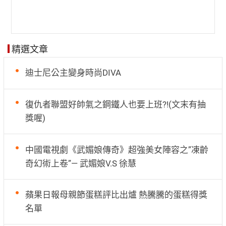
精選文章
迪士尼公主變身時尚DIVA
復仇者聯盟好帥氣之鋼鐵人也要上班?!(文末有抽
獎喔)
中國電視劇《武媚娘傳奇》超強美女陣容之”凍齡
奇幻術上卷”— 武媚娘V.S 徐慧
蘋果日報母親節蛋糕評比出爐 熱騰騰的蛋糕得獎
名單