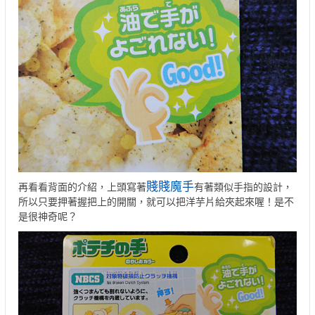
賤賤魔手
再看看背面的介紹，上頭寫著
有著類似手指的設計，
所以只要押著握把上的開關，就可以把洋芋片給夾起來喔！是不
是很神奇呢？