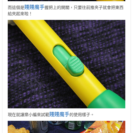
賤賤魔手
而這個是
握把上的開關，只要往前推夾子就會把東西
給夾起來啦！
賤賤魔手
現在就讓樂小編來試範
的使用樣子。