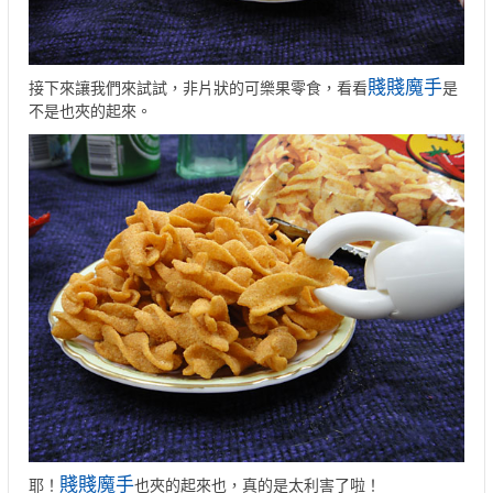
賤賤魔手
接下來讓我們來試試，非片狀的可樂果零食，看看
是
不是也夾的起來。
賤賤魔手
耶！
也夾的起來也，真的是太利害了啦！