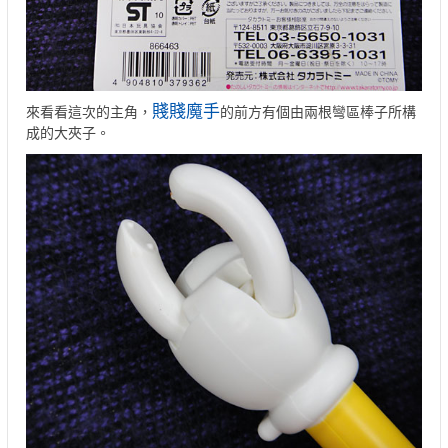
賤賤魔手
來看看這次的主角，
的前方有個由兩根彎區棒子所構
成的大夾子。