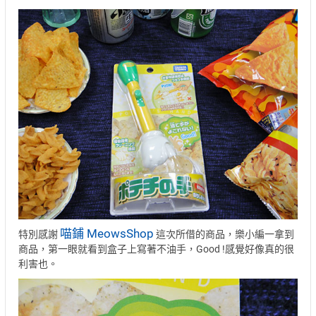
喵鋪 MeowsShop
特別感謝
這次所借的商品，樂小編一拿到
商品，第一眼就看到盒子上寫著不油手，Good !感覺好像真的很
利害也。