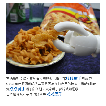
賤賤魔手
不過看到這邊，應該有人想問樂小編，那
到底跟
GaGa有什麼關係呢？其實是因為在拍商品的時後，編輯 Ellen牛
賤賤魔手
幫
編了段舞道，大家看了影片就知道啦！
賤賤魔手
日本超夯吃洋芋片的好幫手