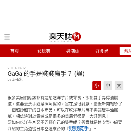
首頁
女玩美
男潮誌
好食尚
靚
2010-08-02
GaGa 的手是賤賤魔手？ (誤)
by ZivE朱
小
中
大
很多美眉們應該都有過想吃洋芋片或零食，卻把雙手弄得油膩
膩，還要去洗手或是擦阿擦的，實在是很討厭。最近新聞報導了
一個超妙超夯的日本商品，可以在吃洋芋片時不再讓雙手油膩
膩，相信這對於貴婦或是很多的美眉們都是一大好消息！
要如何吃洋芋片又不弄髒自己的雙手呢？答案就是這次樂小編要
賤賤魔手
介紹的主角遠從日本空運來台的『
』。