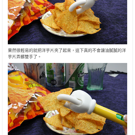
果然很輕易的就把洋芋片夾了起來，這下真的不會讓油膩膩的洋
芋片弄髒雙手了。