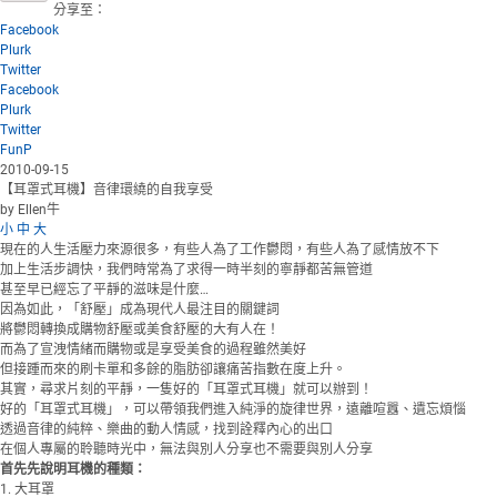
分享至：
Facebook
Plurk
Twitter
Facebook
Plurk
Twitter
FunP
2010-09-15
【耳罩式耳機】音律環繞的自我享受
by Ellen牛
小
中
大
現在的人生活壓力來源很多，有些人為了工作鬱悶，有些人為了感情放不下
加上生活步調快，我們時常為了求得一時半刻的寧靜都苦無管道
甚至早已經忘了平靜的滋味是什麼…
因為如此，「舒壓」成為現代人最注目的關鍵詞
將鬱悶轉換成購物舒壓或美食舒壓的大有人在！
而為了宣洩情緒而購物或是享受美食的過程雖然美好
但接踵而來的刷卡單和多餘的脂肪卻讓痛苦指數在度上升。
其實，尋求片刻的平靜，一隻好的「耳罩式耳機」就可以辦到！
好的「耳罩式耳機」，可以帶領我們進入純淨的旋律世界，遠離喧囂、遺忘煩惱
透過音律的純粹、樂曲的動人情感，找到詮釋內心的出口
在個人專屬的聆聽時光中，無法與別人分享也不需要與別人分享
首先先說明耳機的種類：
1. 大耳罩