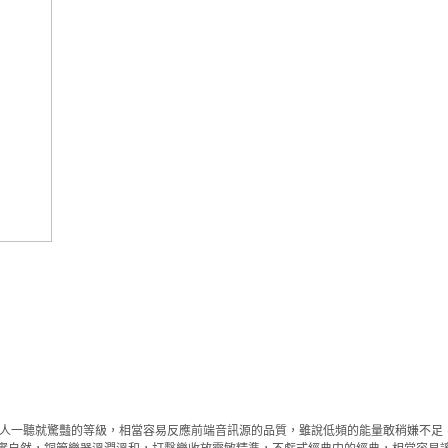
是會讓人一聽就驚豔的等級，相當容易反應前端音訊源的品質，雖說低頻的能量敢稍嫌不