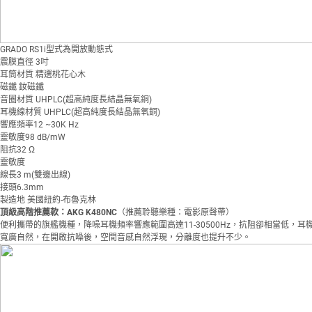
GRADO RS1i型式為開放動態式
震膜直徑 3吋
耳筒材質 精選桃花心木
磁鐵 釹磁鐵
音圈材質 UHPLC(超高純度長結晶無氧銅)
耳機線材質 UHPLC(超高純度長結晶無氧銅)
響應頻率12 ~30K Hz
靈敏度98 dB/mW
阻抗32 Ω
靈敏度
線長3 m(雙邊出線)
接頭6.3mm
製造地 美國紐約-布魯克林
頂級高階推薦款：AKG K480NC
（推薦聆聽樂種：電影原聲帶）
便利攜帶的旗艦機種，降噪耳機頻率響應範圍高達11-30500Hz，抗阻卻相當低
寬廣自然，在開啟抗噪後，空間音感自然浮現，分離度也提升不少。