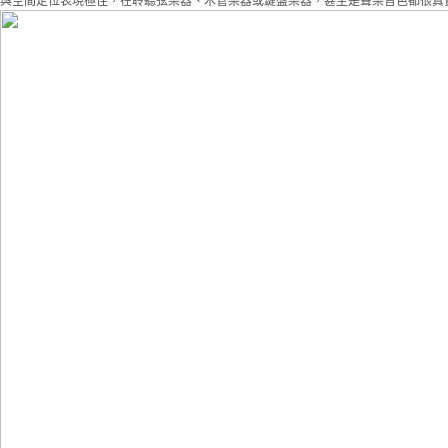
與空間定位表現極佳，在聆聽弦樂器、木管樂器或鍵盤樂器，甚至是聲樂音色都很真