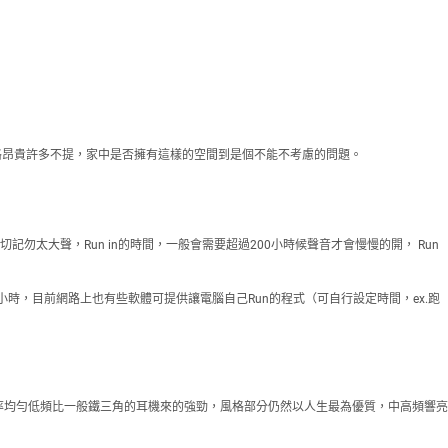
價格昂貴許多不提，家中是否擁有這樣的空間到是個不能不考慮的問題。
勿太大聲，Run in的時間，一般會需要超過200小時候聲音才會慢慢的開， Run
息半小時，目前網路上也有些軟體可提供讓電腦自己Run的程式（可自行設定時間，ex.跑
率均勻低頻比一般鐵三角的耳機來的強勁，風格部分仍然以人生最為優質，中高頻響亮