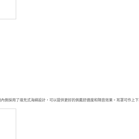
，耳機內側採用了填充式海綿設計，可以提供更好的佩戴舒適度和隔音效果。耳罩可作上下