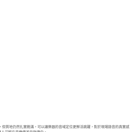
足，但質地仍然扎實飽滿，可以讓樂器的音域定位更鮮活跳躍，對於現場錄音的真實感