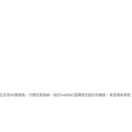
左右各90度彎曲，方便玩家收納。由於K480NC是開放式設計的緣故，其音場本來就