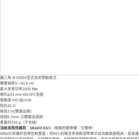
鐵三角 W1000X型式為密閉動態式
響應頻率5～42 K Hz
最大承受功率2000 Mw
喇叭φ53 mm 6N-OFC音圈
靈敏度100 dB/mW
阻抗42 Ω
線長3 m(雙邊出線)
接頭6.3mm 立體鍍金插頭
重量約350 g（不含線）
頂級高階推薦款：GRADO RS1i
（推薦聆聽樂種：交響樂）
GRADO耳機的音樂性較豐富，而RS1i的聲音表現較凝聚集中並且敏銳度極高，