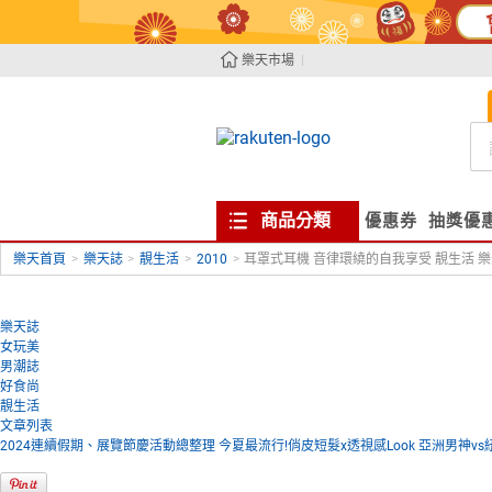
樂天市場
商品分類
優惠券
抽獎優
樂天首頁
>
樂天誌
>
靚生活
>
2010
>
耳罩式耳機 音律環繞的自我享受 靚生活 樂
樂天誌
女玩美
男潮誌
好食尚
靚生活
文章列表
2024連續假期、展覽節慶活動總整理
今夏最流行!俏皮短髮x透視感Look
亞洲男神vs