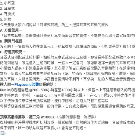
2. 小耳罩
3. 耳塞式
4. 耳掛式
5. 無線
今天要跟大家介紹的以「耳罩式耳機」為主，選擇耳罩式耳機的原因
A. 方便使用－
「耳罩式耳機」是最快速且最便利享受頂級音質的管道，不需要花心思打造家庭劇院
B. 購買門檻低－
沒別的！一隻價格大約在兩萬元上下的耳機就已經堪稱為頂級，但如果是要打造5.1
C. 舒適度較高－
耳罩式耳機配戴比較舒服，相較於耳塞式或耳掛式耳機，即使長時間配戴聆聽也不容
話說到這裡，該是進入主題的時候，一般人一定會問，該怎麼選擇一隻好的耳罩式耳
小編個人認為，舒適度最為重要，其次是了解自己喜好或常聽的音樂類型！在鎖定價
當然，新購入的耳機需要先經過Run in（燒）的過程，讓耳機內部的線圈、磁鐵、振膜
過的耳機，人聲會更清澈、中高音會更清晰不刺耳，耳朵尖一點的人可能會發覺音域
達人眼－
Playsound沛聲
店長的話：
Run in的過程需經過200~500小時甚至1000小時以上，但基本上不建議新購入
兩小時休息一小時），而且Run in時音量勿開太大聲，可在Run in過200小時之
以下依照價位來區分出頂級高階、流行中階款、初階入門款三種等級
每種等級各推薦三款以聆聽一般流行樂、古典或交響樂、電影原聲帶適合選購的耳罩
頂級高階推薦款：鐵三角 W1000X
（推薦聆聽樂種：流行樂）
機殼採用純淨黑櫻桃木所切削製成，質感細膩，自然的製作方式讓每一台耳機殼木紋
但不刺耳，唯一的缺點就是耳罩偏小，會有壓耳問題。