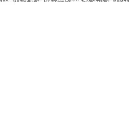
實自然，銅管樂器溫潤溫和，打擊樂收放靈敏精準，不虧式經典中的經典，相當容易