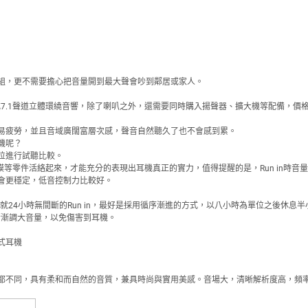
組，更不需要擔心把音量開到最大聲會吵到鄰居或家人。
或7.1聲道立體環繞音響，除了喇叭之外，還需要同時購入揚聲器、擴大機等配備，
易疲勞，並且音域廣闊富層次感，聲音自然聽久了也不會感到累。
機呢？
位進行試聽比較。
等零件活絡起來，才能充分的表現出耳機真正的實力，值得提醒的是，Run in時音量切記
會更穩定，低音控制力比較好。
的耳機就24小時無間斷的Run in，最好是採用循序漸進的方式，以八小時為單位之後休
後再漸漸調大音量，以免傷害到耳機。
式耳機
都不同，具有柔和而自然的音質，兼具時尚與實用美感。音場大，清晰解析度高，頻