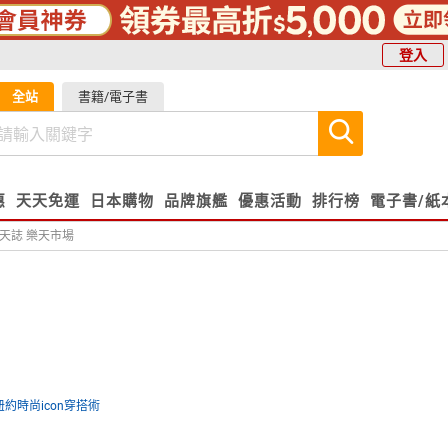
登入
全站
書籍/電子書
惠
天天免運
日本購物
品牌旗艦
優惠活動
排行榜
電子書/紙
天誌 樂天市場
紐約時尚icon穿搭術