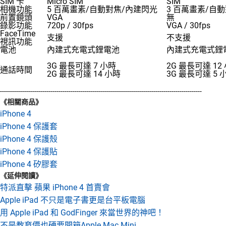
SIM 卡
Micro SIM
SIM
相機功能
5 百萬畫素/自動對焦/內建閃光
3 百萬畫素/自
前置鏡頭
VGA
無
錄影功能
720p / 30fps
VGA / 30fps
FaceTime
支援
不支援
視訊功能
電池
內建式充電式鋰電池
內建式充電式鋰
3G 最長可達 7 小時
2G 最長可達 12
通話時間
2G 最長可達 14 小時
3G 最長可達 5 
----------------------------------------------------------------------------------------------------
《相關商品》
iPhone 4
iPhone 4 保護套
iPhone 4 保護殼
iPhone 4 保護貼
iPhone 4 矽膠套
《延伸閱讀》
特派直擊 蘋果 iPhone 4 首賣會
Apple iPad 不只是電子書更是台平板電腦
用 Apple iPad 和 GodFinger 來當世界的神吧！
不是教育價也硬要開箱Apple Mac Mini