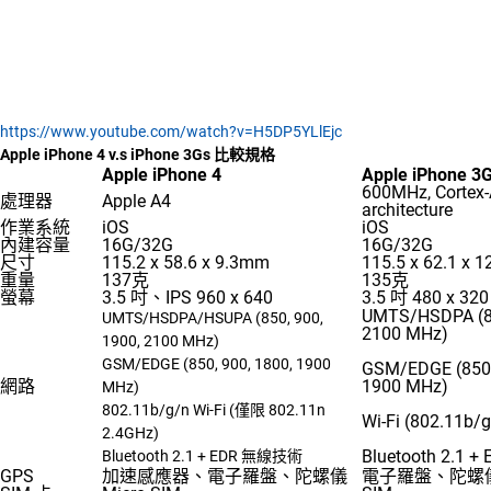
https://www.youtube.com/watch?v=H5DP5YLlEjc
Apple iPhone 4 v.s iPhone 3Gs 比較規格
Apple iPhone 4
Apple iPhone 3
600MHz, Cortex
處理器
Apple A4
architecture
作業系統
iOS
iOS
內建容量
16G/32G
16G/32G
尺寸
115.2 x 58.6 x 9.3mm
115.5 x 62.1 x 
重量
137克
135克
螢幕
3.5 吋、IPS 960 x 640
3.5 吋 480 x 320
UMTS/HSDPA (85
UMTS/HSDPA/HSUPA (850, 900,
2100 MHz)
1900, 2100 MHz)
GSM/EDGE (850, 900, 1800, 1900
GSM/EDGE (850,
網路
1900 MHz)
MHz)
802.11b/g/n Wi-Fi (僅限 802.11n
Wi-Fi (802.11b/g
2.4GHz)
Bluetooth 2.1
Bluetooth 2.1 + EDR 無線技術
GPS
加速感應器、電子羅盤、陀螺儀
電子羅盤、陀螺