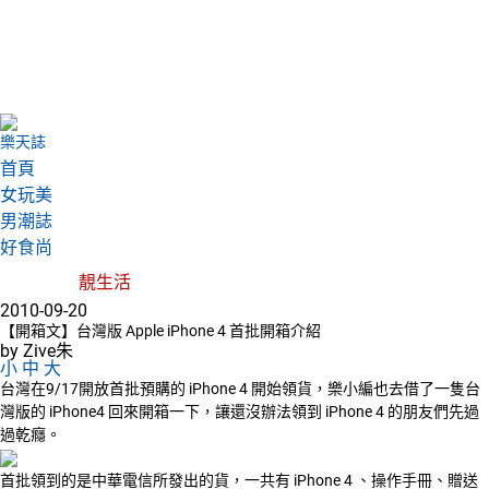
樂天誌
首頁
女玩美
男潮誌
好食尚
靚生活
2010-09-20
【開箱文】台灣版 Apple iPhone 4 首批開箱介紹
by Zive朱
小
中
大
台灣在9/17開放首批預購的 iPhone 4 開始領貨，樂小編也去借了一隻台
灣版的 iPhone4 回來開箱一下，讓還沒辦法領到 iPhone 4 的朋友們先過
過乾癮。
首批領到的是中華電信所發出的貨，一共有 iPhone 4 、操作手冊、贈送