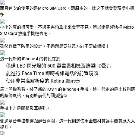
而且這次的使用的是Micro SIM Card，跟原本的一比之下就會發現變小很
多。
小小的真的很可愛，不過更害怕拿出來會弄不見，所以還是趕快把 Micro
SIM Card 放進手機裡去吧。
雖然有做了防呆的設計，不過還是要注意方向不要放錯嘍！
這一代新的 iPhone 4 的特色在於
俱備 LED 閃光燈的 500 萬畫素相機及錄製HD影片
能進行 Face Time 即時視訊電話的前置鏡頭
使用非常高解析度的 Retina 顯示器
馬上開機看看，裝了新的 iOS 4 的 iPhone 4 手機，這一代走的是比較利落
的線條風格，有別於前代的圓弧造型。
手機上方是開關及耳機孔。
側邊是音量控制鍵跟靜音開關，這一代側邊使用金屬材質讓手機質感大大
提升。