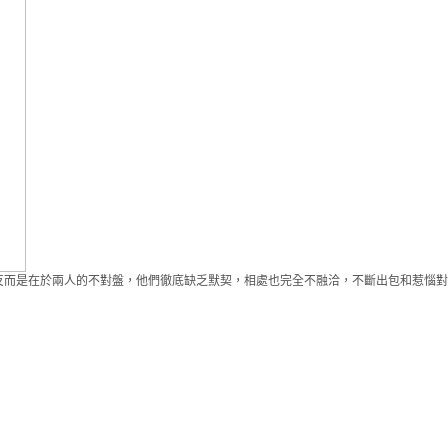
反而是在於兩人的不對盤，他們徹底缺乏默契，相處也完全不融洽，不斷出包和惹惱對