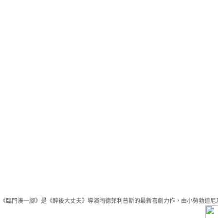
《臨門湊一腳》是《醉後大丈夫》導演陶德菲利普斯的最新喜劇力作，由小勞勃道尼