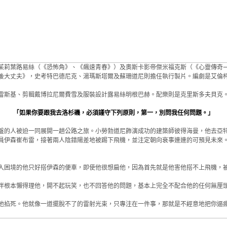
茱莉葉路易絲（《恐怖角》、《飆速青春》）及奧斯卡影帝傑米福克斯（《心靈傳奇
後大丈夫》，史考特巴德尼克、湯瑪斯塔爾及蘇珊道尼則擔任執行製片。編劇是艾倫
雷斯基、剪輯戴博拉尼爾費雪及服裝設計露易絲明根巴赫。配樂則是克里斯多夫貝克
「如果你要跟我去洛杉磯，必須謹守下列原則，第一，別問我任何問題。」
盤的人被迫一同展開一趟公路之旅。小勞勃道尼飾演成功的建築師彼得海曼，他去亞
員伊森崔布雷，接著兩人陰錯陽差地被踢下飛機，並注定朝向衰事連連的可預見未來
入困境的他只好搭伊森的便車，即使他很想扁他，因為首先就是他害他搭不上飛機，
伴根本懶得理他，開不起玩笑，也不回答他的問題，基本上完全不配合他的任何無厘
他掐死。他就像一道擺脫不了的雷射光束，只專注在一件事，那就是不經意地把你逼