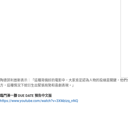
陶德菲利普斯表示：「這種哥倆好的電影中，大家肯定認為人物的投緣是關鍵，他們
方，這種情況下就衍生出緊張局勢和喜劇表現。」
臨門湊一腳 DUE DATE 預告中文版
https://www.youtube.com/watch?v=3XMzizq_nNQ