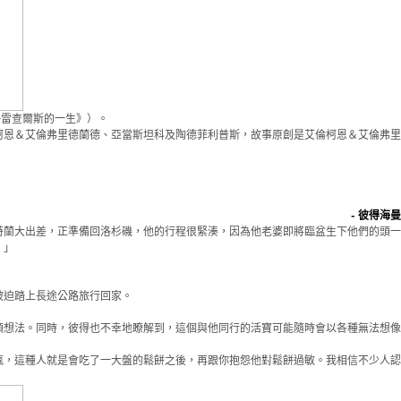
—雷查爾斯的一生》）。
柯恩＆艾倫弗里德蘭德、亞當斯坦科及陶德菲利普斯，故事原創是艾倫柯恩＆艾倫弗里
。
- 彼得海曼
特蘭大出差，正準備回洛杉磯，他的行程很緊湊，因為他老婆即將臨盆生下他們的頭一
。」
被迫踏上長途公路旅行回家。
頭想法。同時，彼得也不幸地瞭解到，這個與他同行的活寶可能隨時會以各種無法想像
瘋，這種人就是會吃了一大盤的鬆餅之後，再跟你抱怨他對鬆餅過敏。我相信不少人認