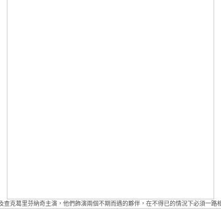
及查克葛里芬納奇主演，他們飾演兩個不期而遇的夥伴，在不得已的情況下必須一路