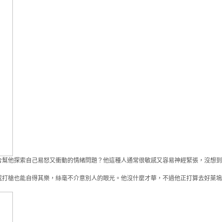
合幫他探索自己易怒又衝動的情緒問題？他這種人通常很敏感又容易神經緊張，沒想到
或打槍也能自得其樂，絲毫不介意別人的眼光。他沒什麼才華，不過他正打算去好萊塢