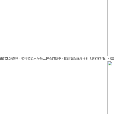
由於別無選擇，彼得被迫只好搭上伊森的便車，跟這個脫線夥伴和他的狗狗同行，結