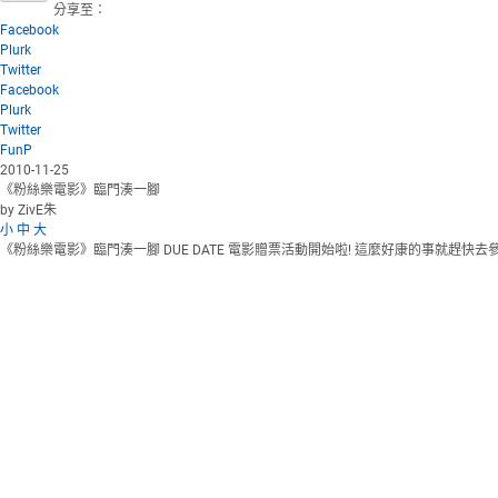
分享至：
Facebook
Plurk
Twitter
Facebook
Plurk
Twitter
FunP
2010-11-25
《粉絲樂電影》臨門湊一腳
by ZivE朱
小
中
大
《粉絲樂電影》臨門湊一腳 DUE DATE 電影贈票活動開始啦! 這麼好康的事就趕快去參