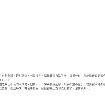
性有點急躁、控制慾強、老愛批判，情緒管理有點失衡，這樣一來，有誰比伊森更適
不已。」
避之唯恐不及的麻煩鬼，他表示：「伊森臉皮超厚，凡事都蠻不在乎，就算被人訐譙
以為意，而且每次一有衰事發生，絕對都是因為伊森惹的禍，沒有例外。」