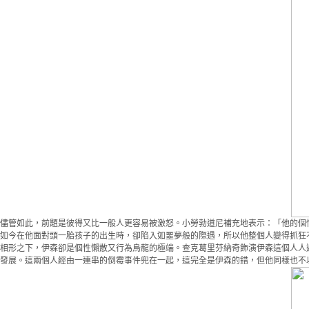
儘管如此，前題是彼得又比一般人更容易被激怒。小勞勃道尼補充地表示：「他的個
如今在他面對頭一胎孩子的出生時，卻陷入如噩夢般的際遇，所以他整個人變得抓狂
相形之下，伊森卻是個性懶散又行為烏龍的極端。查克葛里芬納奇飾演伊森這個人人
發展。這兩個人經由一連串的倒霉事件兜在一起，這完全是伊森的錯，但他同樣也不