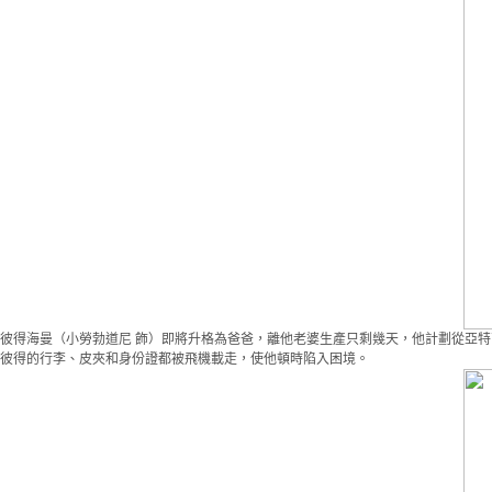
彼得海曼（小勞勃道尼 飾）即將升格為爸爸，離他老婆生產只剩幾天，他計劃從亞
彼得的行李、皮夾和身份證都被飛機載走，使他頓時陷入困境。