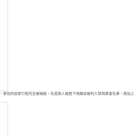
），害他的返家行程完全被搞砸。先是兩人被趕下飛機並被列入禁飛乘客名單，再加上