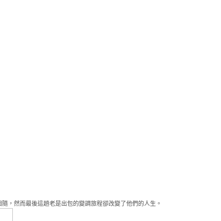
相隨，然而最後這趟老是出包的變調旅程卻改變了他們的人生。