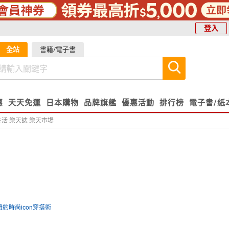
登入
全站
書籍/電子書
惠
天天免運
日本購物
品牌旗艦
優惠活動
排行榜
電子書/紙
生活 樂天誌 樂天市場
紐約時尚icon穿搭術