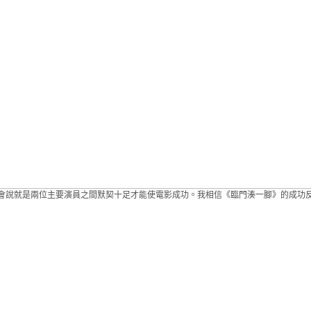
會說就是兩位主要演員之間默契十足才能使電影成功。我相信《臨門湊一腳》的成功