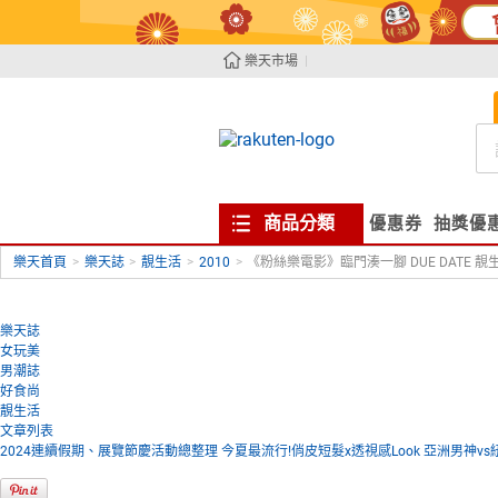
樂天市場
商品分類
優惠券
抽獎優
樂天首頁
>
樂天誌
>
靚生活
>
2010
>
《粉絲樂電影》臨門湊一腳 DUE DATE 靚
樂天誌
女玩美
男潮誌
好食尚
靚生活
文章列表
2024連續假期、展覽節慶活動總整理
今夏最流行!俏皮短髮x透視感Look
亞洲男神vs