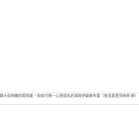
特蘭大搭飛機回家陪產，但卻巧遇一心想成名的演員伊森崔布雷（查克葛里芬納奇 飾