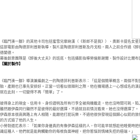
《臨門湊一腳》的其他卡司包括蜜雪兒摩納漢（《新郎不是我》）、奧斯卡提名女星
這部電影由陶德菲利普斯執導，製片是陶德菲利普斯及丹戈柏，兩人之前合作過《醉
德蘭德。
幕後創意團隊是《醉後大丈夫》的班底，包括攝影指導勞倫斯謝爾、製作設計比爾布
【關於製作】
《臨門湊一腳》導演兼編劇之一的陶德菲利普斯表示：「這是個簡單概念，兩個不對
胎，產期也已事先安排好。正當一切看似很順利之際，他在機場遇上一心想成名的演
就在此刻，一切變得不再「簡單」了。
彼得身上的現金、信用卡、身份證明及所有行李全被飛機載走，他也沒時間可耗，陷
雖然跟伊森同行顯然不是彼得的最好選擇，不過就目前情況看來，她也沒得選擇了。
伊森原本很高興路上有人相隨，能跟他打屁玩樂，不過他很快發現這個歸心似箭的旅
的方式毀了他的人生。
小勞勃道尼表示：「如果你身邊真的有像伊森這樣的人，你可能早就想趁他睡覺時把
識這種人，他們就是能夠觸動你的每根負面神經，把你惹惱到情緒失控的極端。」