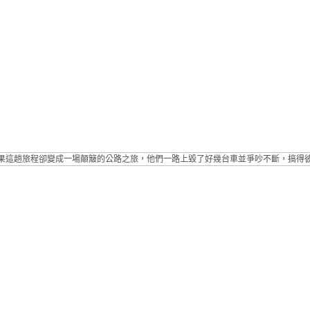
果這趟旅程卻變成一場顛簸的公路之旅，他們一路上毀了好幾台車並爭吵不斷，搞得