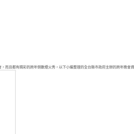
晚會，而且都有精彩的跨年倒數煙火秀，以下小編整理的全台縣市政府主辦的跨年晚會