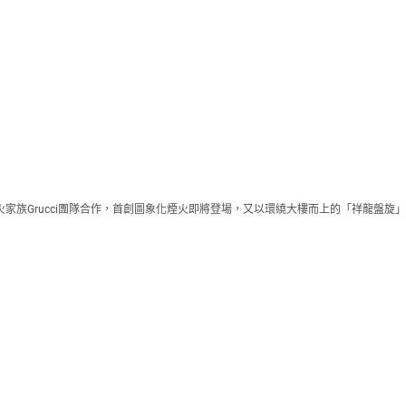
火家族Grucci團隊合作，首創圖象化煙火即將登場，又以環繞大樓而上的「祥龍盤旋」