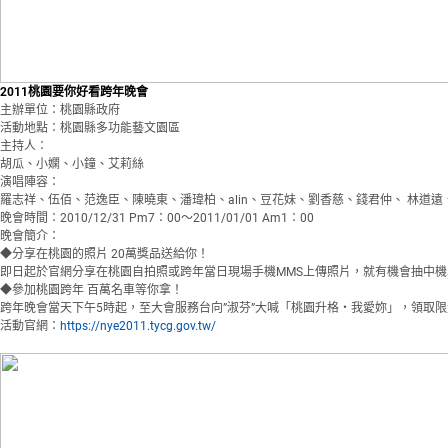
2011桃園要你好看跨年晚會
主辦單位：桃園縣政府
活動地點：桃園縣多功能藝文園區
主持人：
胡瓜、小嫻、小鐘、艾莉絲
演唱陣容：
羅志祥、伍佰、范逸臣、陳曉東、潘瑋柏、alin、豆花妹、劉香慈、錢君仲、 林道
晚會時間：2010/12/31 Pm7：00～2011/01/01 Am1：00
晚會簡介：
◆分享在桃園的照片 20萬獎品送給你！
即日起於官網分享在桃園自拍照或跨年當日現場手機MMS上傳照片，就有機會抽中
◆參加桃園跨年 百萬名車等你拿！
跨年晚會當天下午5時起，至大會服務台向”淑芬”大喊「桃園升格‧我愛妳」，領取限
活動官網：
https://nye2011.tycg.gov.tw/