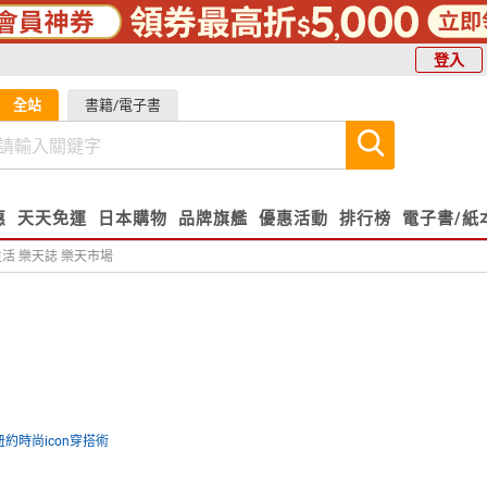
登入
全站
書籍/電子書
惠
天天免運
日本購物
品牌旗艦
優惠活動
排行榜
電子書/紙
活 樂天誌 樂天市場
紐約時尚icon穿搭術