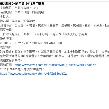
臺北最HIGH新年城-2011跨年晚會
主辦單位：台北市政府、TVBS
活動地點：台北市政府－府前廣場
主持人：
徐乃麟、侯佩岑、浩角翔起
演唱陣容：吳克群、郭書瑤、楊丞琳、張芸京、蕭敬騰、楊宗緯、嚴爵、郭采潔、Lar
獨家卡司：
「台灣大姐大」白冰冰、「亞洲天團」五月天跟「亞洲天后」張惠妹
晚會時間：
2010/12/31 Pm7：00～2011/01/01 Am1：00
晚會簡介：
跨年晚會有超強的歌手陣容、有超炫的舞台效果，加上全球矚目的101煙火秀，長達
至於眾所期待的101跨年煙火，今年斥資6000萬元，延長至288秒，煙火數量超過
也相當受到期待。
活動官網：
https://www.tvbs.com.tw/project/tvbs_g/activity/2011_taipei/
2011台北101煙火秀模擬3D畫面：
https://www.youtube.com/watch?v=B7ZuEBcJ8Xw