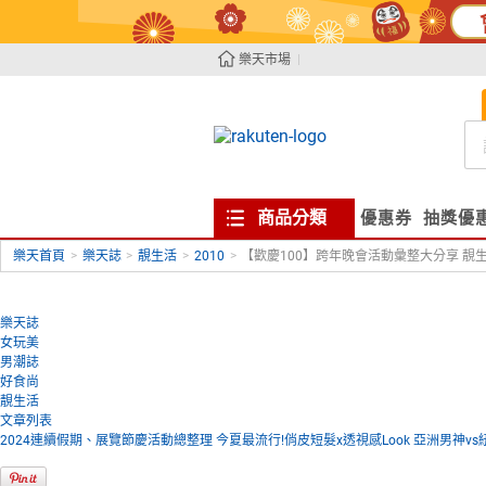
樂天市場
商品分類
優惠券
抽獎優
樂天首頁
>
樂天誌
>
靚生活
>
2010
>
【歡慶100】跨年晚會活動彙整大分享 靚生
樂天誌
女玩美
男潮誌
好食尚
靚生活
文章列表
2024連續假期、展覽節慶活動總整理
今夏最流行!俏皮短髮x透視感Look
亞洲男神vs