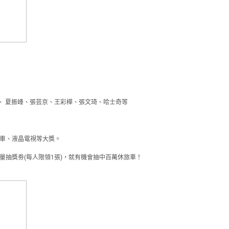
遠、 夏振峰、張芸京、王彩樺、張文琦、哈士奇等
機車、液晶電視等大獎。
量抽獎劵(每人限領1張)，就有機會抽中百萬休旅車！