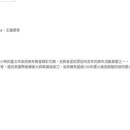
a、王識賢等
6小時的臺北市政府跨年晚會精彩可期，也將會是民眾迎向百年的跨年活動首選之一。
3萬發，還找來國際級爆破大師蔡國強操刀，並與擁有超過150年煙火施放經驗的紐約煙