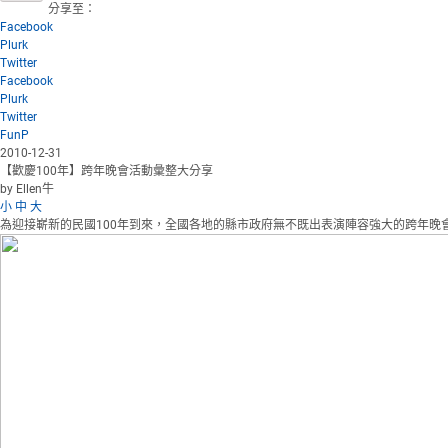
分享至：
Facebook
Plurk
Twitter
Facebook
Plurk
Twitter
FunP
2010-12-31
【歡慶100年】跨年晚會活動彙整大分享
by Ellen牛
小
中
大
為迎接嶄新的民國100年到來，全國各地的縣市政府無不既出表演陣容強大的跨年