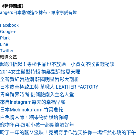
《延伸閱讀》
angers日本動物造型抹布．讓家事變有趣
Facebook
Google+
Plurk
Line
Twitter
精選文章
超殺1折起！專櫃名品也不放過 小資女不敗省錢祕訣
2014女生髮型特輯 換髮型迎接夏天囉
全智賢紅唇熱潮 韓國明星唇彩大剖析
日本皮革極致工藝 革職人 LEATHER FACTORY
青峰跨界時尚 俊俏臉龐入主名人堂
來自Instagram每天的幸福早餐！
日本Michinokufarm-竹筴魚乾
白色情人節，糖果物語說給你聽
寵物年菜-跟毛小孩一起圍爐過好年
盼了一年的酸Ｖ滋味！克朗奇手作泡芙許你一場怦然心跳的下午