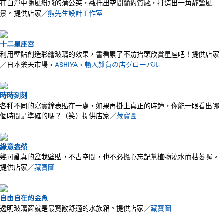
在白淨中隨風紛飛的蒲公英，襯托出空間簡約質感，打造出一角靜謐風
景。提供店家／
熊先生設計工作室
十二星座宮
利用壁貼創造彩繪玻璃的效果，書看累了不妨抬頭欣賞星座吧！提供店家
／日本樂天市場‧
ASHIYA・輸入雑貨の店グローバル
時時刻刻
各種不同的寫實鐘表貼在一處，如果再掛上真正的時鐘，你能一眼看出哪
個時間是準確的嗎？（笑）提供店家／
藏寶圖
綠意盎然
幾可亂真的盆栽壁貼，不占空間，也不必擔心忘記幫植物澆水而枯萎喔。
提供店家／
藏寶圖
自由自在的金魚
透明玻璃窗就是最寬敞舒適的水族箱。提供店家／
藏寶圖