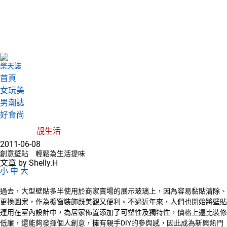
樂天誌
首頁
女玩美
男潮誌
好食尚
靚生活
2011-06-08
創意壁貼 輕鬆為生活提味
文章 by Shelly.H
小
中
大
過去，大型壁貼多半使用於商家賣場的展示玻璃上，因為容易黏貼清除、
更換圖案，作為櫥窗裝飾既美觀又便利。不過近年來，人們也開始將壁貼
運用在室內設計中，為居家佈置添加了可塑性及獨特性，價格上遠比裝修
低廉，還能夠發揮個人創意，擁有親手DIY的參與感，因此成為新興熱門