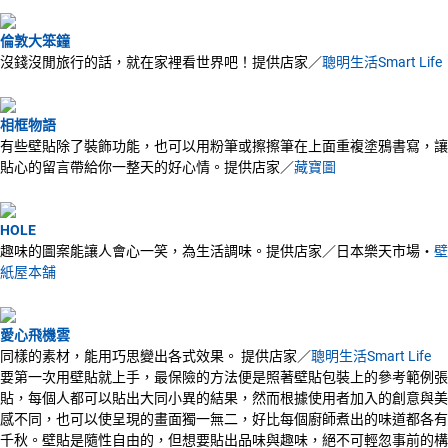
倫敦大笨鐘
沒錢沒閒旅行的話，就在家裡看世界吧！提供店家／
聰明生活Smart Life
相框物語
有些壁貼除了裝飾功能，也可以用粉筆或擦擦筆在上面重複塗鴉書寫，讓
貼心的留言帶給你一整天的好心情。提供店家／
藏寶圖
HOLE
趣味的圖案能讓人會心一笑，為生活調味。提供店家／日本樂天市場‧
壁
紙屋本舗
愛心飛機雲
同樣的素材，能用巧思變出各式效果。 提供店家／
聰明生活Smart Life
要第一次用壁貼就上手，最保險的方法便是照著壁貼包裝上的參考範例張
貼，每個人都可以貼出大同小異的結果，然而根據使用者加入的創意與美
感不同，也可以使呈現的畫面獨一無二，好比每個廚師煮出的味道都各有
千秋。壁貼是隨性自由的，但想要貼出品味與趣味，絕不可輕忽事前的構