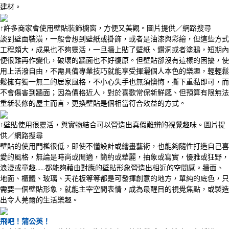
建材。
↑許多商家會使用壁貼裝飾櫥窗，方便又美觀。圖片提供／網路搜尋
談到壁面裝潢，一般會想到壁紙或掛飾，或者是油漆與彩繪，但這些方式
工程頗大，成果也不夠靈活，一旦牆上貼了壁紙、鑽洞或者塗鴉，短期內
便很難再作變化，破壞的牆面也不好復原。但壁貼卻沒有這樣的困擾，使
用上活潑自由，不需具備專業技巧就能享受揮灑個人本色的樂趣，輕輕鬆
鬆擁有獨一無二的居家風格，不小心失手也無須懊悔，撕下重黏即可，而
不會傷害到牆面；因為價格近人，對於喜歡常保新鮮感、但預算有限無法
重新裝修的屋主而言，更換壁貼是個相當符合效益的方式。
↑壁貼使用很靈活，與實物結合可以營造出真假難辨的視覺趣味。圖片提
供／網路搜尋
壁貼的使用門檻很低，即使不懂設計或繪畫藝術，也能夠隨性打造自己喜
愛的風格，無論是時尚或閒適，簡約或華麗，抽象或寫實，優雅或狂野，
浪漫或童趣……都能夠藉由對應的壁貼形象營造出相近的空間感。牆面、
地面、櫃體、玻璃、天花板等等都是可發揮創意的地方，單純的底色，只
需要一個壁貼形象，就能主宰空間表情，成為最醒目的視覺焦點，或製造
出令人莞爾的生活樂趣。
飛吧！蒲公英！