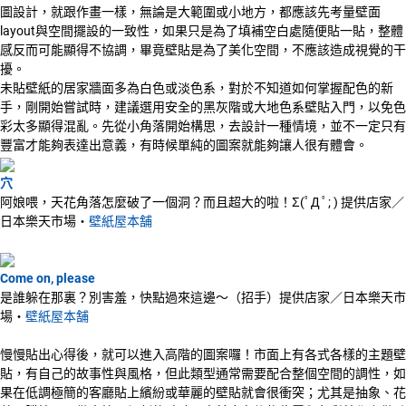
圖設計，就跟作畫一樣，無論是大範圍或小地方，都應該先考量壁面
layout與空間擺設的一致性，如果只是為了填補空白處隨便貼一貼，整體
感反而可能顯得不協調，畢竟壁貼是為了美化空間，不應該造成視覺的干
擾。
未貼壁紙的居家牆面多為白色或淡色系，對於不知道如何掌握配色的新
手，剛開始嘗試時，建議選用安全的黑灰階或大地色系壁貼入門，以免色
彩太多顯得混亂。先從小角落開始構思，去設計一種情境，並不一定只有
豐富才能夠表達出意義，有時候單純的圖案就能夠讓人很有體會。
穴
阿娘喂，天花角落怎麼破了一個洞？而且超大的啦！Σ(ﾟД ﾟ; ) 提供店家／
日本樂天市場‧
壁紙屋本舗
Come on, please
是誰躲在那裏？別害羞，快點過來這邊～（招手）提供店家／日本樂天市
場‧
壁紙屋本舗
慢慢貼出心得後，就可以進入高階的圖案囉！市面上有各式各樣的主題壁
貼，有自己的故事性與風格，但此類型通常需要配合整個空間的調性，如
果在低調極簡的客廳貼上繽紛或華麗的壁貼就會很衝突；尤其是抽象、花