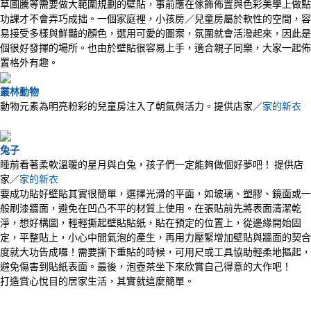
草圖騰等需要做大範圍規劃的壁貼，事前應在傢飾佈置與色彩美學上做點
功課才不會弄巧成拙。一個家庭裡，小孩房／兒童房屬於軟性的空間，容
易接受多樣與鮮豔的顏色，選用可愛的圖案，氛圍就會活潑起來，因此是
個很好發揮的場所。也由於壁貼很容易上手，適合親子同樂，大家一起佈
置格外有趣。
叢林動物
動物元素為明亮粉彩的兒童房注入了朝氣與活力。提供店家／
家的新衣
兔子
睡前看著柔軟溫暖的星月與白兔，孩子們一定能夠做個好夢吧！ 提供店
家／
家的新衣
要成功貼好壁貼其實很簡單，選擇光滑的平面，如玻璃、塑膠、鏡面或一
般刷漆牆面，避免在凹凸不平的材質上使用。在張貼前先將表面清潔乾
淨，想好構圖，輕輕撕起壁貼貼紙，貼在預定的位置上，從邊緣開始固
定，平整貼上，小心中間氣泡的產生，再用力壓緊增加壁貼與牆面的契合
度就大功告成囉！需要撕下重貼的時候，可用尺或工具協助輕柔地摳起，
避免傷害到貼紙表面。最後，泡壺茶坐下來欣賞自己得意的大作吧！
打造賞心悅目的居家生活，其實就這麼簡單。