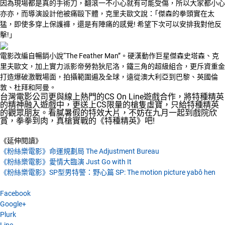
因為現場都是真的手術刀，翻滾一不小心就有可能受傷，所以大家都小心
亦亦，而導演設計他被痛毆下體，克里夫歐文說：｢傑森的拳頭實在太
猛，即使多穿上保護褲，還是有陣痛的感覺! 希望下次可以安排我對他反
擊!｣
電影改編自暢銷小說“The Feather Man”。硬漢動作巨星傑森史塔森、克
里夫歐文，加上實力派影帝勞勃狄尼洛，鐵三角的超級組合，更斥資重金
打造爆破激戰場面，拍攝範圍遍及全球，遠從澳大利亞到巴黎、英國倫
敦、杜拜和阿曼。
台灣電影公司更與線上熱門的CS On Line遊戲合作，將特種精英
的精神融入遊戲中，更送上CS限量的槍隻虛寶，只給特種精英
的觀眾朋友。看膩暑假的特效大片，不妨在九月一起到戲院欣
賞，拳拳到肉，真槍實戰的《特種精英》吧!
《延伸閱讀》
《粉絲樂電影》命運規劃局 The Adjustment Bureau
《粉絲樂電影》愛情大臨演 Just Go with It
《粉絲樂電影》SP型男特警：野心篇 SP: The motion picture yabô hen
Facebook
Google+
Plurk
Line