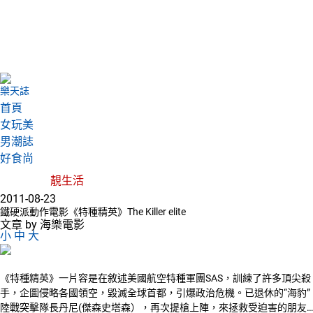
樂天誌
首頁
女玩美
男潮誌
好食尚
靚生活
2011-08-23
鐵硬派動作電影《特種精英》The Killer elite
文章 by 海樂電影
小
中
大
《特種精英》一片容是在敘述美國航空特種軍團SAS，訓練了許多頂尖殺
手，企圖侵略各國領空，毀滅全球首都，引爆政治危機。已退休的“海豹”
陸戰突擊隊長丹尼(傑森史塔森），再次提槍上陣，來拯救受迫害的朋友…