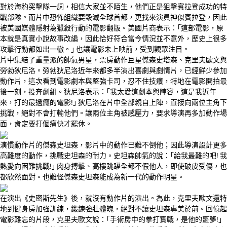
對於海豹突擊隊一詞，相信大家並不陌生，他們正是狙擊賓拉登成功的特
戰部隊。而片中恐怖組織要毀滅全球首都，更找來演員神似賓拉登，因此
被美國媒體隱射為獵殺行動的電影翻版。美國片商表示：｢這部電影，原
本就是真實小說故事改編，因此恰好符合當今情況並不意外，歷史上很多
攻擊行動都如出一轍。｣ 也讓電影未上映前，受到觀眾注目。
片中集結了重量派的帥氣男星，票房動作巨星傑森史塔森、克里夫歐文與
勞勃狄尼洛。勞勃狄尼洛近年來都多半演出喜劇與劇情片，已經鮮少參加
動作片，這次看到電影劇本與堅強卡司，忍不住技癢，特地在電影開拍最
後一刻，投奔劇組。狄尼洛表示：｢我太愛這劇本與陣容，這是我近年
來，打的最過癮的電影!｣ 狄尼洛在片中全部親自上陣，直接向兩位主角下
挑戰，絕對不會打輸他們。讓兩位主角被感壓力，要求導演再多加動作場
面，肯定要打個痛快才罷休。
演慣動作片的傑森史坦森，影片中的動作已難不倒他；因此導演設計更多
高難度的動作，挑戰史坦森的耐力。史坦森帥氣的說：｢給我最難的吧! 我
熱愛向困難挑戰!｣ 肉身搏擊、高樓跳躍全都不假他人，即使破皮受傷，也
都欣然面對。也難怪傑森史坦森能成為新一代的動作明星。
在演出《史密斯先生》後，就沒有動作片的演出。為此，克里夫歐文還特
地到健身房加強訓練，鍛鍊強壯體魄，絕對不讓史坦森專美於前。回憶起
電影難忘的片段，克里夫歐文說：｢手術房中的拳打實戰，是他的噩夢!｣