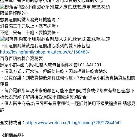
選擇真正有信用的戀家小舖，才可以買的安心睡的安心
限量是殘酷的，
想要這個鋼鐵人發光耳機塞嗎？
消費滿三千元以上，就有送喔。
不過，只有二十組，要搶要快。
下面這個網址就是我這個甜心系列的雙人床包組
http://lovingfamily.shop.rakuten.tw/c/160483/
百分百精梳棉台灣精製
戀家小舖~甜心系列_雙人床包含兩件枕套L01-AAL201
‧清洗方式：可水洗，但請勿烘乾，因為棉質烘乾會縮水
‧品質保證：到收貨物後如有任何瑕疵，7天內戀家小舖負責換貨及相關
運費
‧每台電腦所呈現出來的顏色可能不盡相同,或多或少都會有些色差,您下
標代表您能了解與接受,戀家小舖感謝您的配合
‧個人衛生商品,為保障所有買家權益,一經拆封使用不接受退換貨,請您見
諒
全文轉載自：
http://www.wretch.cc/blog/shining725/27844642
《相關商品》