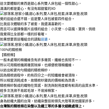
這次要體驗的東西是甜心系列雙人床包組－個性甜心，
滿滿的都是愛心，有沒有超甜蜜的XD
覺的這組合還不錯，這是雙人床包被套四件組合。
比我這次體驗的多了被套，我還滿喜歡的。
而且可以選擇像圖片這樣的組合：小天使、小惡魔、寶貝、俏妞
我覺得比全部都一樣的好看喔。
如果想要買這種組合的請點
這邊
。
100%的精梳棉
【精梳棉】
一般未處理的棉纖維含有許多雜質，纖維也長短不一，
所以可用精梳機將雜質除掉，也順便梳理棉纖維，
以紡出較更均勻精細的精梳棉紗，
因為精梳過程中，約有四分之一的短纖維會被清除，
所以相當消耗成本，故精梳紗寢具的價格較為昂貴。
精梳棉紗製成的織物在質感、耐洗與耐用度都有較高的品質水準，
經多次洗滌不易起毛球，不易掉棉絮。
身為紡織大國的台灣，紡織染整技術領先大陸等其他國家許多，
台灣製的精梳棉在染整以及織工等的多層次細緻處理上，