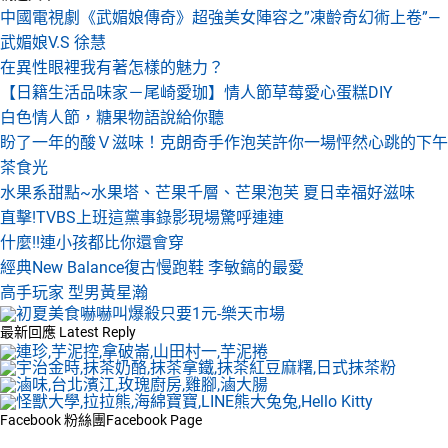
中國電視劇《武媚娘傳奇》超強美女陣容之”凍齡奇幻術上卷”—
武媚娘V.S 徐慧
在異性眼裡我有著怎樣的魅力？
【日籍生活品味家－尾崎愛珈】情人節草莓愛心蛋糕DIY
白色情人節，糖果物語說給你聽
盼了一年的酸Ｖ滋味！克朗奇手作泡芙許你一場怦然心跳的下午
茶食光
水果系甜點~水果塔、芒果千層、芒果泡芙 夏日幸福好滋味
直擊!TVBS上班這黨事錄影現場驚呼連連
什麼!!連小孩都比你還會穿
經典New Balance復古慢跑鞋 李敏鎬的最愛
高手玩家 型男黃星瀚
最新回應
Latest Reply
Facebook 粉絲團
Facebook Page