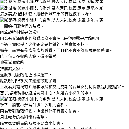
這是美式信封枕套，跟我們以前用的有拉鍊不同喔。
一開始打開這個的時候，
阿笨說這材質是怎樣?
因為有光澤讓我們都誤以為不會吧...是塑膠還是尼龍嗎?!
不過，實際摸了之後確定是棉質的，其實很不錯。
躺在上面會有骨溜骨溜的感覺，而且也不會不舒服或是悶熱喔。
哈，每天在躺的人說，還不錯啦。
他還滿喜歡的
推薦給大家，
這麼多可愛的花色可以選擇，
應該吸引很多女生蠢蠢欲動了吼。
上次看到電視有介紹李詠嫻和艾力克斯的寶貝女兒房間就是用這組呢。
忘了是粉嫩甜心還是氣質甜心，超適合小女生的啦，
對了，戀家小舖特別設計的甜心系列，
因為受到熱烈迴響，也讓其他不肖廠商仿冒，
用比較差的布料還有染整，
請大家要購買的時候不要貪小便宜，