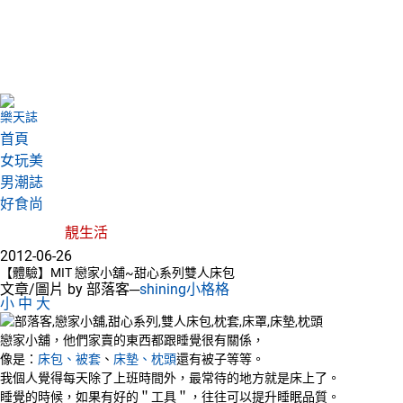
樂天誌
首頁
女玩美
男潮誌
好食尚
靚生活
2012-06-26
【體驗】MIT 戀家小舖~甜心系列雙人床包
文章/圖片 by 部落客─
shining小格格
小
中
大
戀家小舖，他們家賣的東西都跟睡覺很有關係，
像是：
床包、
被套
、
床墊、
枕頭
還有被子等等。
我個人覺得每天除了上班時間外，最常待的地方就是床上了。
睡覺的時候，如果有好的＂工具＂，往往可以提升睡眠品質。