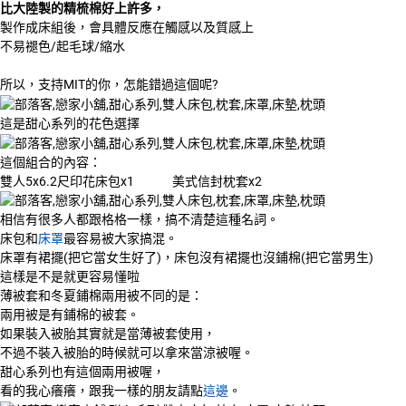
比大陸製的精梳棉好上許多，
製作成床組後，會具體反應在觸感以及質感上
不易褪色/起毛球/縮水
所以，支持MIT的你，怎能錯過這個呢?
這是甜心系列的花色選擇
這個組合的內容：
雙人5x6.2尺印花床包x1 美式信封枕套x2
相信有很多人都跟格格一樣，搞不清楚這種名詞。
床包和
床罩
最容易被大家搞混。
床罩有裙擺(把它當女生好了)，床包沒有裙擺也沒鋪棉(把它當男生)
這樣是不是就更容易懂啦
薄被套和冬夏鋪棉兩用被不同的是：
兩用被是有鋪棉的被套。
如果裝入被胎其實就是當薄被套使用，
不過不裝入被胎的時候就可以拿來當涼被喔。
甜心系列也有這個兩用被喔，
看的我心癢癢，跟我一樣的朋友請點
這邊
。