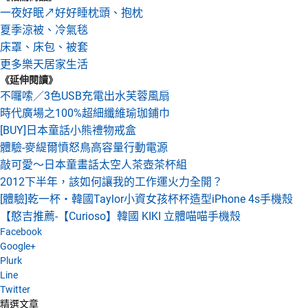
一夜好眠↗好好睡枕頭、抱枕
夏季涼被、冷氣毯
床罩、床包、被套
更多樂天居家生活
《延伸閱讀》
不囉嗦／3色USB充電出水芙蓉風扇
時代廣場之100%超細纖維瑜珈鋪巾
[BUY]日本童話小熊禮物戒盒
體驗-麥緹爾憤怒鳥高容量行動電源
敲可愛～日本童畫話太空人茶壺茶杯組
2012下半年，該如何讓我的工作運火力全開？
[體驗]乾一杯‧韓國Taylor小資女孩杯杯造型iPhone 4s手機殼
【憨吉推薦-【Curioso】韓國 KIKI 立體喵喵手機殼
Facebook
Google+
Plurk
Line
Twitter
精選文章